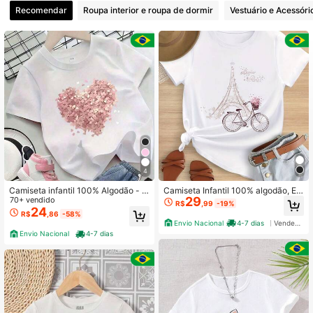
Recomendar
Roupa interior e roupa de dormir
Vestuário e Acessóri
588 Seguidores
4,35
588 Seguidores
4,35
588 Seguidores
4,35
588 Seguidores
4,35
4
Camiseta infantil 100% Algodão - E
Camiseta Infantil 100% algodão, Est
29
stampa coração grande rosa lantejo
70+ vendido
ampa Bonjour Paris, Torre Eiffel, Bic
R$
,99
-19%
588 Seguidores
4,35
ula blusinha fofa para meninas
icleta Cesta de Flores
24
R$
,86
-58%
Envio Nacional
4-7 dias
Vendedor Indicado
Envio Nacional
4-7 dias
588 Seguidores
4,35