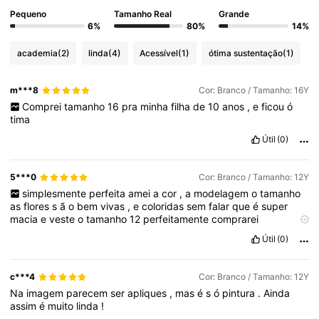
Pequeno
Tamanho Real
Grande
6%
80%
14%
academia
(2)
linda
(4)
Acessível
(1)
ótima sustentação
(1)
m***8
Cor: Branco / Tamanho: 16Y
Comprei
tamanho
16
pra
minha
filha
de
10
anos
,
e
ficou
ó
tima
Útil
(0)
5***0
Cor: Branco / Tamanho: 12Y
simplesmente
perfeita
amei
a
cor
,
a
modelagem
o
tamanho
as
flores
s
ã
o
bem
vivas
,
e
coloridas
sem
falar
que
é
super
macia
e
veste
o
tamanho
12
perfeitamente
comprarei
novamente
.
♥️😍
Útil
(0)
c***4
Cor: Branco / Tamanho: 12Y
Na
imagem
parecem
ser
apliques
,
mas
é
s
ó
pintura
.
Ainda
assim
é
muito
linda
!