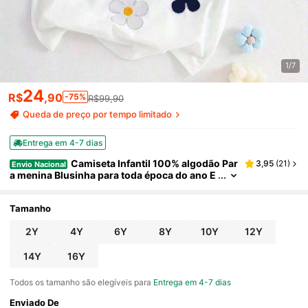
1/7
24
R$
,90
-75%
R$99,90
Queda de preço por tempo limitado
Entrega em 4-7 dias
Camiseta Infantil 100% algodão Par
3,95
(
21
)
Envio Nacional
a menina Blusinha para toda época do ano E
stampado Manga Curta Blusinha de algodão
para meninas
Tamanho
2Y
4Y
6Y
8Y
10Y
12Y
14Y
16Y
Todos os tamanho são elegíveis para
Entrega em 4-7 dias
Enviado De