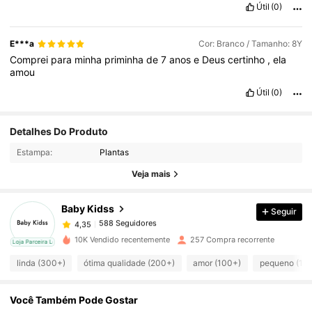
Útil
(0)
E***a
Cor: Branco / Tamanho: 8Y
Comprei
para
minha
priminha
de
7
anos
e
Deus
certinho
,
ela
amou
Útil
(0)
588 Seguidores
4,35
Detalhes Do Produto
Estampa:
Plantas
588 Seguidores
4,35
Veja mais
Baby Kidss
Seguir
588 Seguidores
4,35
p***e
pago
1 dia atrás
10K Vendido recentemente
257 Compra recorrente
cal
Loja Parceira Local
588 Seguidores
4,35
linda (300+)
ótima qualidade (200+)
amor (100+)
pequeno (10
Você Também Pode Gostar
588 Seguidores
4,35