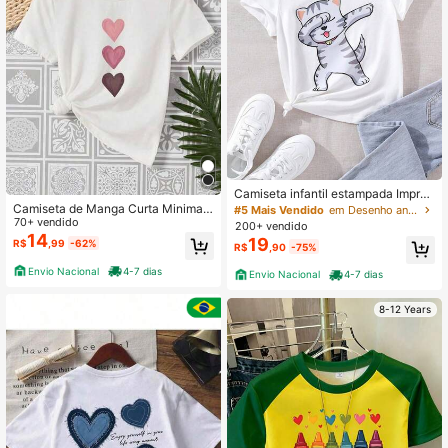
Camiseta infantil estampada Impres
são De Gato Braços De Lado Blusa
Camiseta de Manga Curta Minimali
#5 Mais Vendido
em Desenho animado Camisetas para meninas adolesce
100% algodão
sta com Estampa de Coração para
70+ vendido
200+ vendido
Meninas Jovens, Para o Verão, Mes
14
19
R$
,99
-62%
R$
,90
-75%
cla de Algodão
Envio Nacional
4-7 dias
Envio Nacional
4-7 dias
8-12 Years