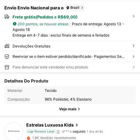
Envio Envio Nacional para o
Brazil
Frete grátis(Pedidos ≥ R$69,00)
200 pontos, se houver atraso
Prazo de entrega:
Agosto 13 -
Agosto 18
Entrega em 4-7 dias : exclui finais de semana e feriados
Devoluções Gratuitas
Reenviar se o item estiver perdido/danificado · Pagamentos Seguros · Proteção de privacidade
Para denunciar este vendedor e/ou produto
Detalhes Do Produto
206 Seguidores
4,49
Material:
Tecido
Composição:
96% Poliéster, 4% Elastano
206 Seguidores
4,49
Veja mais
206 Seguidores
4,49
Estrelas Luxuosa Kids
d***a
seguido
1 dia atrás
Loja Parceira Local
206 Seguidores
4,49
1.8K Vendido recentemente