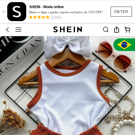
SHEIN - Moda online
×
OBTER
Baixe o App e ganhe cupom exclusivo de 15% OFF!
(2,847)