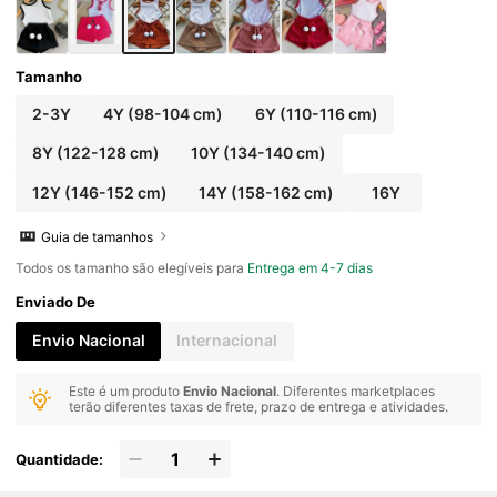
Tamanho
2-3Y
4Y
(98-104 cm)
6Y
(110-116 cm)
8Y
(122-128 cm)
10Y
(134-140 cm)
12Y
(146-152 cm)
14Y
(158-162 cm)
16Y
Guia de tamanhos
Todos os tamanho são elegíveis para
Entrega em 4-7 dias
Enviado De
Envio Nacional
Internacional
Este é um produto
Envio Nacional
. Diferentes marketplaces
terão diferentes taxas de frete, prazo de entrega e atividades.
Quantidade: