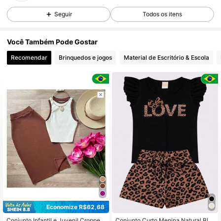
206 Seguidores
4,49
Seguir
Todos os itens
206 Seguidores
4,49
Você Também Pode Gostar
Recomendar
Brinquedos e jogos
Material de Escritório & Escola
206 Seguidores
4,49
206 Seguidores
4,49
206 Seguidores
4,49
206 Seguidores
4,49
206 Seguidores
4,49
Economize R$62,68
Conjunto Infantil e Juvenil Cropped
Conjunto Curto Menina Natural Blu