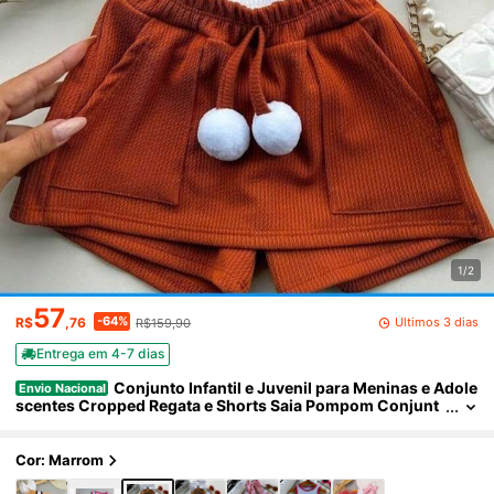
1/2
57
-64%
Últimos 3 dias
R$
,76
R$159,90
Entrega em 4-7 dias
Conjunto Infantil e Juvenil para Meninas e Adole
Envio Nacional
scentes Cropped Regata e Shorts Saia Pompom Conjunt
o de 2 Peças Primavera Verão CJI001
Cor: Marrom