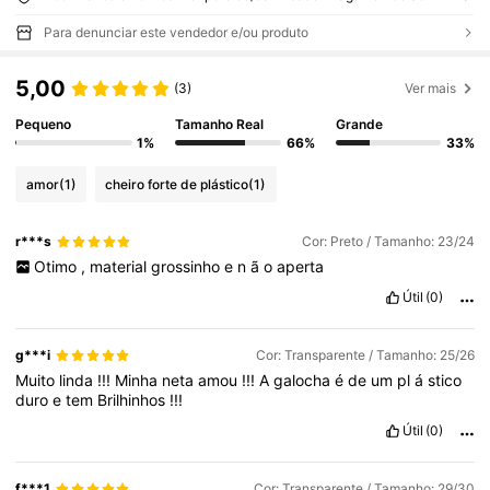
Para denunciar este vendedor e/ou produto
5,00
(3)
Ver mais
Pequeno
Tamanho Real
Grande
1%
66%
33%
amor
(1)
cheiro forte de plástico
(1)
r***s
Cor: Preto / Tamanho: 23/24
Otimo
,
material
grossinho
e
n
ã
o
aperta
Útil
(0)
g***i
Cor: Transparente / Tamanho: 25/26
Muito
linda
!!!
Minha
neta
amou
!!!
A
galocha
é
de
um
pl
á
stico
duro
e
tem
Brilhinhos
!!!
Útil
(0)
f***1
Cor: Transparente / Tamanho: 29/30