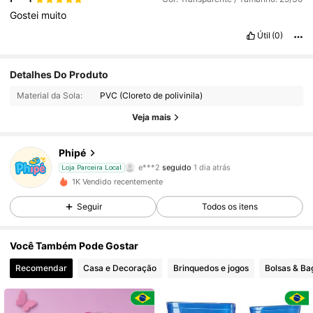
Gostei
muito
Útil
(0)
49 Seguidores
4,44
Detalhes Do Produto
Material da Sola:
PVC (Cloreto de polivinila)
49 Seguidores
4,44
Veja mais
49 Seguidores
4,44
Phipé
e***2
seguido
1 dia atrás
Loja Parceira Local
49 Seguidores
4,44
1K Vendido recentemente
Seguir
Todos os itens
49 Seguidores
4,44
Você Também Pode Gostar
49 Seguidores
4,44
Recomendar
Casa e Decoração
Brinquedos e jogos
Bolsas & B
49 Seguidores
4,44