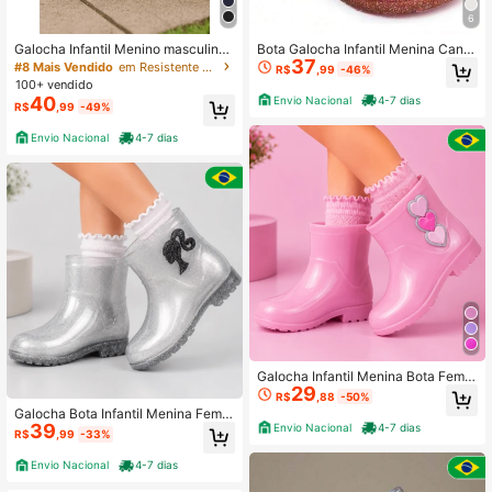
6
Galocha Infantil Menino masculino
Bota Galocha Infantil Menina Cano
37
Dinossauro Cano Baixo Impermeáv
Curto Borboleta Chuva
#8 Mais Vendido
em Resistente ao desgaste Botas de chuva infantis
R$
,99
-46%
el Leve Antiderrapante
100+ vendido
40
Envio Nacional
4-7 dias
R$
,99
-49%
Envio Nacional
4-7 dias
Galocha Infantil Menina Bota Femin
29
ina Crianças Leve e Confortável
R$
,88
-50%
Galocha Bota Infantil Menina Femin
39
Envio Nacional
4-7 dias
ina Borboleta Crianças Impermeáve
R$
,99
-33%
l Leve e Confortável
Envio Nacional
4-7 dias