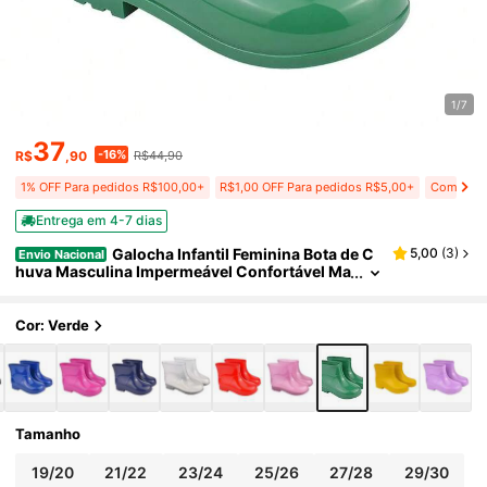
1/7
37
-16%
R$
,90
R$44,90
1% OFF Para pedidos R$100,00+
R$1,00 OFF Para pedidos R$5,00+
Compre 5
Entrega em 4-7 dias
Galocha Infantil Feminina Bota de C
5,00
(
3
)
Envio Nacional
huva Masculina Impermeável Confortável Ma
cia Antiderrapante Leve
Cor: Verde
Tamanho
19/20
21/22
23/24
25/26
27/28
29/30