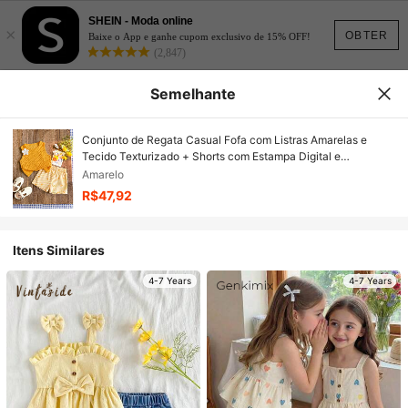
SHEIN - Moda online
×
OBTER
Baixe o App e ganhe cupom exclusivo de 15% OFF!
(2,847)
Semelhante
Conjunto de Regata Casual Fofa com Listras Amarelas e
Tecido Texturizado + Shorts com Estampa Digital e
Decoração Floral 3D, Conjunto Minimalista de 2 Peças para
Amarelo
Meninas, Primavera/Verão
R$47,92
Itens Similares
4-7 Years
4-7 Years