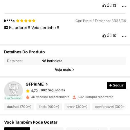
Útil
(3)
b***o
Cor: Prata / Tamanho: BR35/36
Eu
adorei
!!
Veio
certinho
!!
Útil
(0)
882 Seguidores
4,70
Detalhes Do Produto
Detalhes:
Nó borboleta
882 Seguidores
4,70
Veja mais
GFPRIME
Seguir
882 Seguidores
4,70
5***0
pago
1 dia atrás
4K Vendido recentemente
502 Compra recorrente
cal
Loja Parceira Local
882 Seguidores
4,70
durável (700+)
linda (400+)
amor (300+)
confortável (300+)
Você Também Pode Gostar
882 Seguidores
4,70