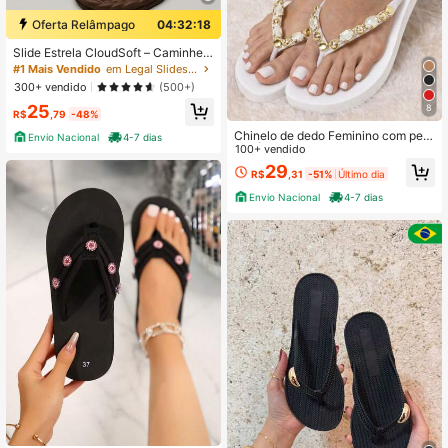
Oferta Relâmpago
04:32:17
Slide Estrela CloudSoft – Caminhe n
as Nuvens com Estilo
#1 Mais Vendido
em Legal Slides Femininos
300+ vendido
(500+)
25
8
R$
,79
-48%
Chinelo de dedo Feminino com pedr
Envio Nacional
4-7 dias
aria | Chinelo Elegante Verão Antide
100+ vendido
rrapante Várias Cores
29
R$
,31
-51%
Último dia
Envio Nacional
4-7 dias