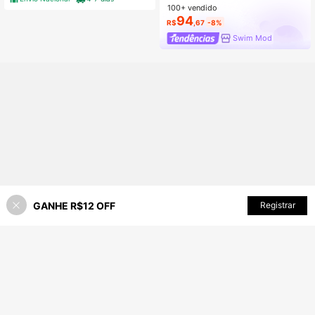
100+ vendido
94
R$
,67
-8%
Swim Mod
GANHE R$12 OFF
ADICIONAR AO CARRINHO
Registrar
48% OFF!