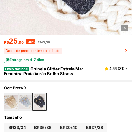
1/4
25
-48%
R$
,90
R$49,90
Queda de preço por tempo limitado
Entrega em 4-7 dias
Chinela Glitter Estrela Mar
4,56
(
31
)
Envio Nacional
Feminina Praia Verão Brilho Strass
Cor: Preto
Tamanho
BR33/34
BR35/36
BR39/40
BR37/38