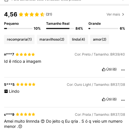
4,56
(31)
Ver mais
Pequeno
Tamanho Real
Grande
10%
84%
6%
recompraria
(1)
maravilhoso
(2)
linda
(4)
amor
(2)
n***7
Cor: Preto / Tamanho: BR39/40
Id
ê
ntico
a
imagem
Útil
(6)
5***5
Cor: Ouro Light / Tamanho: BR37/38
Lindo
Útil
(6)
c***9
Cor: Prata / Tamanho: BR37/38
Amei
muito
linnnda
😍
Do
jeito
q
Eu
qria
.
S
ó
q
veio
um
numero
menor
.😔