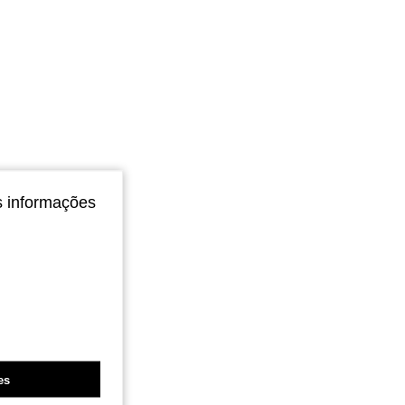
s informações
es