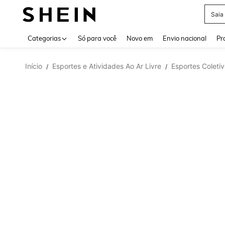
Saia
Use up 
Categorias
Só para você
Novo em
Envio nacional
Pr
Início
Esportes e Atividades Ao Ar Livre
Esportes Coleti
/
/