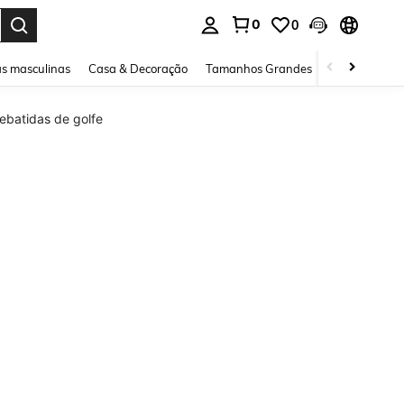
0
0
ar. Press Enter to select.
s masculinas
Casa & Decoração
Tamanhos Grandes
Joias e acessó
ebatidas de golfe