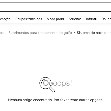
and down arrow keys to navigate search Buscas recentes and Pesquisar e Encontr
omoção
Roupas femininas
Moda praia
Sapatos
Infantil
Roupa
vos
Suprimentos para treinamento de golfe
Sistema de rede de r
/
/
Nenhum artigo encontrado. Por favor tente outras opções.