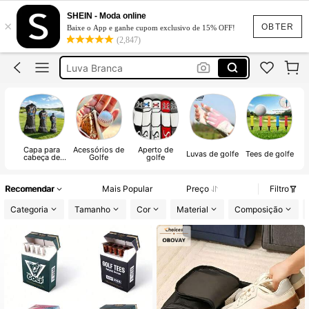
Luva
SHEIN - Moda online
×
OBTER
Baixe o App e ganhe cupom exclusivo de 15% OFF!
Luva Masculina
(2,847)
Luva Branca
Guarda Chuva De Bolsa
Manguito Masculino
Luva
Capa para
Acessórios de
Aperto de
Luvas de golfe
Tees de golfe
Bo
cabeça de
Golfe
golfe
taco de golfe
Recomendar
Mais Popular
Preço
Filtro
Categoria
Tamanho
Cor
Material
Composição