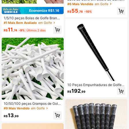
o Genuíno, Mão Esquerda Única, Aj
#6 Mais Vendido
em Golfe
uste Macio, Antiderrapante, Respirá
55
Economize R$1,16
vel, Durável, Unissex
R$
,76
-10%
1/5/10 peças Bolas de Golfe Branca
s Ocas de 41mm, Moldadas por Sop
#1 Mais Bem Avaliado
em Golfe
ro de PE, Sólidas, Sem Furos, Treina
11
mento Interno, Brinquedos de Estim
R$
,74
-9%
Últimos 2 dias
ação
10 Peças Empunhaduras de Golfe d
e Borracha Premium Antiderrapante
192
R$
,99
s – Padrão & Tamanho Médio, Ajust
e Universal para Drivers, Madeiras
& Ferros
10/50/100 peças Grampos de Golfe
de Madeira Branca de 8,3 cm/3,26
#9 Mais Vendido
em Golfe
pol., Equipamento Esportivo para Us
13
o Externo
R$
,99