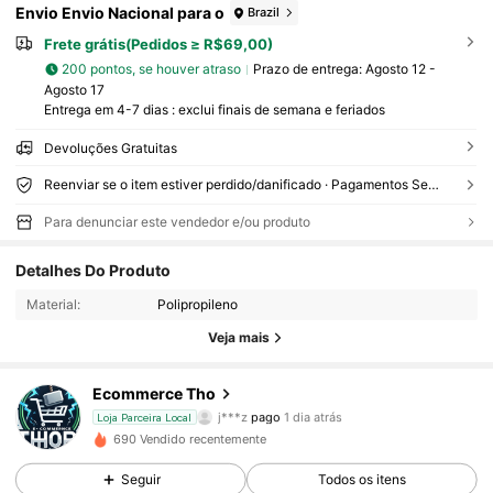
Envio Envio Nacional para o
Brazil
Frete grátis(Pedidos ≥ R$69,00)
200 pontos, se houver atraso
Prazo de entrega:
Agosto 12 -
Agosto 17
Entrega em 4-7 dias : exclui finais de semana e feriados
Devoluções Gratuitas
Reenviar se o item estiver perdido/danificado · Pagamentos Seguros · Proteção de privacidade
Para denunciar este vendedor e/ou produto
249 Seguidores
4,86
Detalhes Do Produto
249 Seguidores
4,86
Material:
Polipropileno
Veja mais
249 Seguidores
4,86
Ecommerce Tho
249 Seguidores
4,86
j***z
pago
1 dia atrás
Loja Parceira Local
690 Vendido recentemente
249 Seguidores
4,86
Seguir
Todos os itens