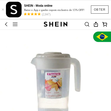
SHEIN - Moda online
×
OBTER
Baixe o App e ganhe cupom exclusivo de 15% OFF!
(2,847)