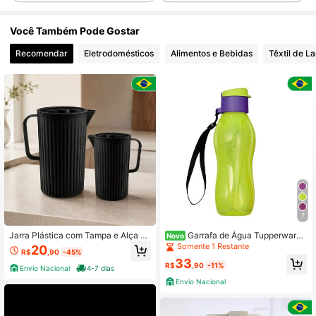
249 Seguidores
4,86
Você Também Pode Gostar
249 Seguidores
4,86
Recomendar
Eletrodomésticos
Alimentos e Bebidas
Têxtil de La
249 Seguidores
4,86
249 Seguidores
4,86
249 Seguidores
4,86
249 Seguidores
4,86
7
Jarra Plástica com Tampa e Alça Pr
Garrafa de Água Tupperware
Novo
eta Canelada Usual Utilidades
310ml Tampa Flip Top livre de BPA
Somente 1 Restante
20
R$
,90
-45%
33
R$
,90
-11%
Envio Nacional
4-7 dias
Envio Nacional