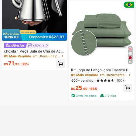
Economize R$23,97
choxila
choxila 1 Peça Bule de Chá de Aço I
noxidável com Infusor, Cafeteira Iso
#5 Mais Vendido
em Utensílios para bebidas em aço inoxidável Panel
lada, Chaleira de Água, Chaleira de
18
71
Café, Chaleira para Ferver Chá, Par
R$
,93
-25%
a Casa, Hotel, Café, Restaurante
Kit Jogo de Lençol com Elastico Per
cal Flex 400 Fios Ponto Palito Maxi
#2 Mais Vendido
em Diariamente Lençóis com elástico
mo Conforto Solteiro Casal Queen
600+ vendido
(100+)
King
25
R$
,60
-68%
Envio Nacional
4-7 dias