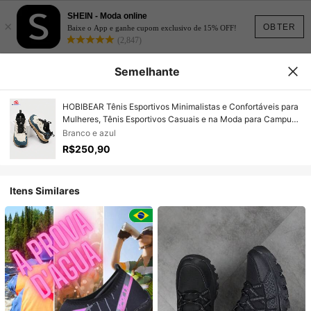
SHEIN - Moda online
×
OBTER
Baixe o App e ganhe cupom exclusivo de 15% OFF!
(2,847)
Semelhante
HOBIBEAR Tênis Esportivos Minimalistas e Confortáveis para
Mulheres, Tênis Esportivos Casuais e na Moda para Campus,
Caminhada, Trekking, Calçados Leves para Mulheres
Branco e azul
R$250,90
Itens Similares