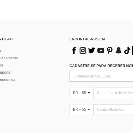
NTO AO
ENCONTRE-NOS EM
s
 Pagamento
us
CADASTRE-SE PARA RECEBER NOTÍ
 cupons
requentes
BR + 55
BR + 55