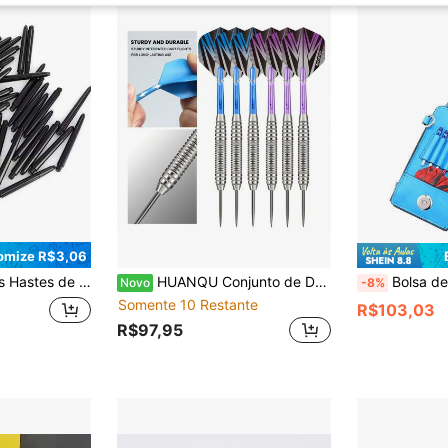
omize R$3,06
éis de Haste de Dardo de Náilon de 53mm de Comprimento
HUANQU Conjunto de Dardos Profissional 6 peças/18g Azul & Roxo, Material de Ferro com Barril Texturizado Antiderrapante em Forma de Anel, Empunhadura Confortável, Hastes de Reposição na Cor Combinando e Múltiplas Penas Grossas Resistentes ao Desgaste, Durável Antiquebra e Antifratura, Equipamento de Treinamento Diário de Nível Iniciante, Alívio de Estresse para Trabalhadores de Escritório em Casa, Lazer para Estudantes em Dormitórios, Portátil para Uso Externo, Brinquedo de Dardos Casual Competitivo Unissex para Ambientes Internos/Externos
Bolsa de Armazenamento Portátil Multifuncional HUANQU, Disponível nas Cores Preta, Azul e Vermelha, Minimalista e na Moda com Forte Praticidade. O Design de Fechamento com Zíper Pode A
Novo
-8%
Somente 10 Restante
R$103,03
R$97,95