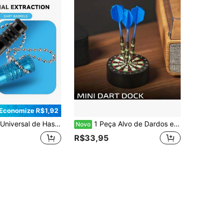
Economize R$1,92
e Dardo, Ferramenta de Reparo de Dardo, Acessórios de Dardo, Escolha Perfeita para Entusiastas de Dardo, Adequado para Presentes de Páscoa/Dia dos Namorados/Ramadã/Dia dos Pais/Festa de Aniversário
1 Peça Alvo de Dardos em EVA, Diâmetro de 10cm/3,94 pol. Mini Alvo de Dardos, Suporte de Armazenamento de Dardos
Novo
R$33,95