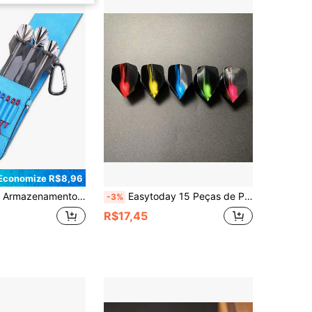
Economize R$8,96
rmazenar Dardos, Tampões de Ouvido e Outros Pequenos Acessórios, Organizado e Arrumado, Conveniente para Carregar, Adequado para Uso Diário e Viagens. É Tanto uma Bolsa Organizadora Prática para Esportes Quanto um Presente Atencioso para Entusiastas de Dardos, Podendo Ser Dado como Presente para o Dia dos Namorados, Páscoa, Ramadã, Dia dos Pais, Aniversário, Etc.
Easytoday 15 Peças de Penas de Dardo Padrão em 5 Estilos, Material PET, Múltiplos Padrões, Acessórios de Dardo
-3%
R$17,45