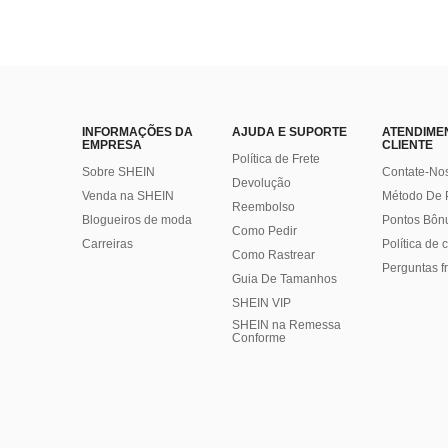
INFORMAÇÕES DA
AJUDA E SUPORTE
ATENDIME
EMPRESA
CLIENTE
Política de Frete
Sobre SHEIN
Contate-No
Devolução
Venda na SHEIN
Método De
Reembolso
Blogueiros de moda
Pontos Bôn
Como Pedir
Carreiras
Política de
Como Rastrear
Perguntas f
Guia De Tamanhos
SHEIN VIP
SHEIN na Remessa
Conforme