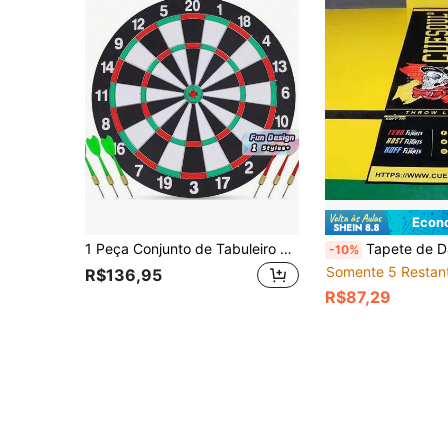
Econ
1 Peça Conjunto de Tabuleiro de Dardos Profissional, Conjunto de Dardos com Alvo de Papel para Lazer e Entretenimento Doméstico, Tabuleiro de Dardos com Alvo de Papel para Uso Externo
Tapete de Dardo Profissional com Linhas de Arremesso Oficiais, Bottom de Borracha Antiderrapante para Proteger os Pisos, Adequado p
-10%
Somente 5 Restan
R$136,95
R$87,29