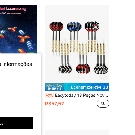
s informações
Economize R$4,33
Boomerang EVA de 3 Folhas Colorido, Adequado para Entretenimento Familiar, Exercícios e Jogos de Coordenação, Ótimo para Acampamento e Atividades ao Ar Livre, Equipamento Esportivo Boomerang Disco Voador de Espuma EVA com Retorno Automático, Presente de Feira de Pulgas, Brinquedo Boomerang, Presente de Aniversário, Presente de Natal, Brinquedo Boomerang Macio para Arremesso
Easytoday 18 Peças Novo Conjunto de Dardos, Jogo de Dardos de Lazer, Melhora a Precisão, Adequado para Entretenimento, Treinamento e Competição
-7%
R$57,57
es