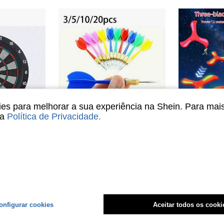
s para melhorar a sua experiência na Shein. Para mai
sa
Política de Privacidade
.
conomize
Economize R$0,41
R$26,04
 Uso Interno, Acompanha 6 Dardos de Ponta de Plástico e 6 Pontas de Plástico Sobressalentes
10 Peças Dardos Metálicos de Cor Aleatória, Suprimentos de Jogos de Dardos para Uso Externo
-2%
R$19,90
R$16,58
onfigurar cookies
Aceitar todos os cooki