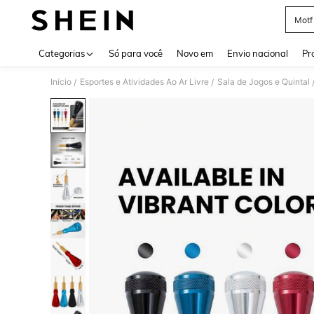
Motf
Use up 
Categorias
Só para você
Novo em
Envio nacional
Pr
Início
Esportes e Atividades Ao Ar Livre
Sala de Jogos e Quintal
/
/