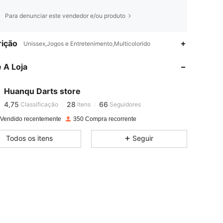
Para denunciar este vendedor e/ou produto
ição
Unissex,Jogos e Entretenimento,Multicolorido
4,75
28
66
4,75
28
66
 A Loja
4,75
28
66
4,75
28
66
Huanqu Darts store
4,75
28
66
Classificação
Itens
Seguidores
4,75
28
66
 Vendido recentemente
350 Compra recorrente
4,75
28
66
Todos os itens
Seguir
4,75
28
66
4,75
28
66
4,75
28
66