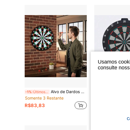
Usamos cookie
consulte nos
E
Alvo de Dardos de 12 Polegadas (4 Dardos) Conjunto de Dardos para Treinamento & Entretenimento, Jogo de Lazer Interno, Adequado para Festas e Jogos em Família, Fácil de Armazenar e Pendurar, Presente de Festa, Presente de Natal, Presente de Halloween
WIN.MAX Alvo de Dardos de Plástico Macio de 18 Polegadas, Jogo de Entretenimento Interativo para
-1%
Últimos 3 dias
-12%
Somente 3 Restante
R$190,95
R$83,83
C