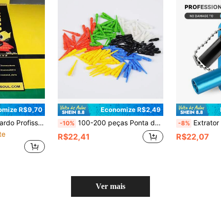
omize R$9,70
Economize R$2,49
ara Salas de Jogos Domésticas, Tapete de Tabuleiro de Dardo Macio Fácil de Enrolar, Acessório de Prática de Alta Resistência
100-200 peças Ponta de Dardo Plástica Macia e Profissional da Decathlon, Cabeça de Dardo Plástica Colorida, Diâmetro da Rosca de 4,5 mm, Não é Fácil de Dobrar e Não é Fácil de Quebrar
Extrator Universal de Haste de Dardo HUANQU, Ferramenta de Dardo para Hastes Quebradas, Acessórios d
-10%
-8%
te
R$22,41
R$22,07
Ver mais