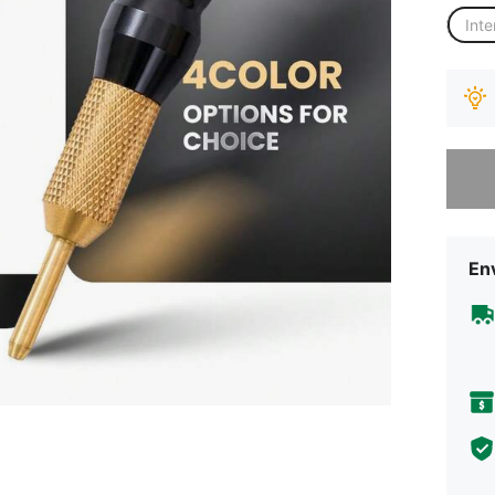
Inte
Desculp
Env