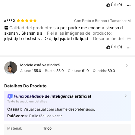
Útil
(0)
a***2
Cor: Preto e Branco / Tamanho: M
Calidad del producto:
s
ú
per
padre
me
encanta
sksnsn
d
sksnsn
.
Sksnsn
s
s
Fiel a las imágenes del producto:
jdjsbdjsb
sbsbsbs
.
Dkdjdjd
jsjdbd
dkdjdjd
Descripción del
aroma:
nsjsjdjdjs
jdjjdbdd
jjdbdjd
dkdjdjd
djdd
HD
Material de
Útil
(0)
la tela:
ndjsjdjd
dkdjdjd
dkdjdjd
dkndjdkjd
kkddjdjd
kkd
Ajuste:
jdjdjjdd
dkjdjdjd
disjdjdjd
dkjdjdjdjd
jjjkjn
dnsns
nsknd
Modelo está vestindo:
S
Altura:
155.0
Busto:
85.0
Cintura:
61.0
Quadris:
89.0
Detalhes Do Produto
Funcionalidade de inteligência artificial
Texto baseado em detalhes
Casual:
Visual casual com charme despretensioso.
Pulôveres:
Estilo fácil de vestir.
1.9M Seguidores
4,91
Material:
Tricô