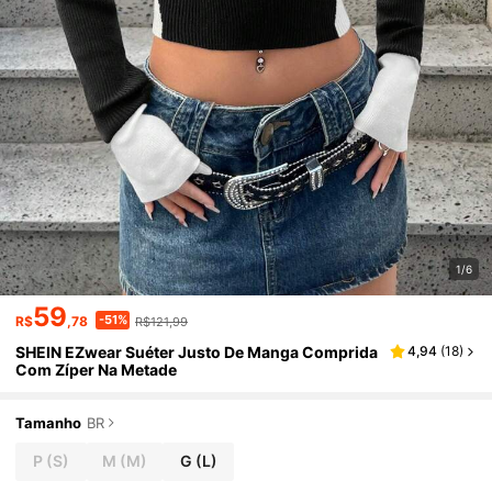
1/6
59
-51%
R$
,78
R$121,99
SHEIN EZwear Suéter Justo De Manga Comprida
4,94
(
18
)
Com Zíper Na Metade
Tamanho
BR
P
(S)
M
(M)
G
(L)