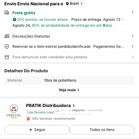
Envio Envio Nacional para o
Brazil
Frete grátis
200 pontos, se houver atraso
Prazo de entrega:
Agosto 13 -
Agosto 24,
60% de probabilidade de entrega em até
9
dias
Devoluções Gratuitas
Reenviar se o item estiver perdido/danificado · Pagamentos Seguros · Proteção de privacidade
Para denunciar este vendedor e/ou produto
54 Seguidores
4,12
Detalhes Do Produto
54 Seguidores
4,12
Material:
fibra de polietileno
54 Seguidores
4,12
Veja mais
54 Seguidores
4,12
54 Seguidores
4,12
PRATIK Distribuidora
J***o
seguido
1 dia atrás
54 Seguidores
4,12
Loja Parceira Local
490 Vendido recentemente
54 Seguidores
4,12
Seguir
Todos os itens
54 Seguidores
4,12