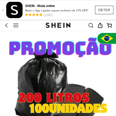
SHEIN - Moda online
×
OBTER
Baixe o App e ganhe cupom exclusivo de 15% OFF!
(2,847)