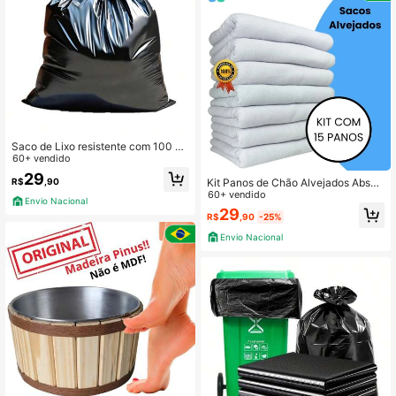
Saco de Lixo resistente com 100 un
idades 100 Litros direto da fábrica
60+ vendido
29
Kit Panos de Chão Alvejados Absor
R$
,90
ventes 100% Algodão
60+ vendido
Envio Nacional
29
R$
,90
-25%
Envio Nacional