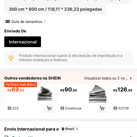
300 cm * 600 cm / 118,11 * 236,22 polegadas
Guia de tamanhos
Enviado De
Internacional
Produto Internacional sujeito à declaração de importação e a
tributos estaduais e federais.
Outros vendedores na SHEIN
Visualizar todos os 3 vendedores
Preço mais Baixo
69
90
126
R$
,93
R$
,90
R$
,99
SZS
Dwellevue
XCFVB
Envio Internacional para o
Brazil