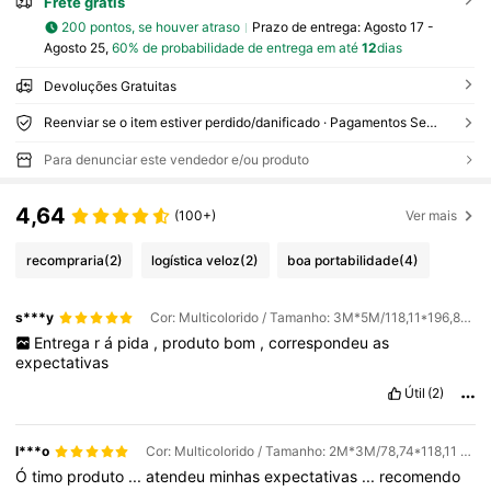
Frete grátis
200 pontos, se houver atraso
Prazo de entrega:
Agosto 17 -
Agosto 25,
60% de probabilidade de entrega em até
12
dias
Devoluções Gratuitas
Reenviar se o item estiver perdido/danificado · Pagamentos Seguros · Proteção de privacidade
Para denunciar este vendedor e/ou produto
4,64
(100+)
Ver mais
recompraria
(2)
logística veloz
(2)
boa portabilidade
(4)
s***y
Cor: Multicolorido / Tamanho: 3M*5M/118,11*196,85 pol.
Entrega
r
á
pida
,
produto
bom
,
correspondeu
as
expectativas
Útil
(2)
l***o
Cor: Multicolorido / Tamanho: 2M*3M/78,74*118,11 pol.
Ó
timo
produto
...
atendeu
minhas
expectativas
...
recomendo