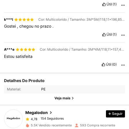
Útil
(1)
k***l
Cor: Multicolorido / Tamanho: 3M*5M/118,11*196,85 pol.
Gostei
,
chegou
no
prazo
.
Útil
(1)
A***e
Cor: Multicolorido / Tamanho: 3M*4M/118,11*157,48 pol.
Estou
satisfeita
Útil
(0)
154 Seguidores
4,78
Detalhes Do Produto
Material:
PE
154 Seguidores
4,78
Veja mais
Megalodon
Seguir
154 Seguidores
4,78
b***7
pago
1 dia atrás
5.5K Vendido recentemente
593 Compra recorrente