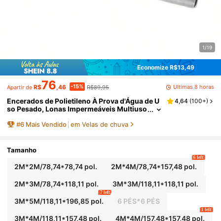
1/19
Economize R$13,49
76
-15%
Últimas 8 horas
R$
,46
R$89,95
Apartir de
Encerados de Polietileno À Prova d'Água de U
4,64
(
100+
)
so Pesado, Lonas Impermeáveis Multiuso
Para Uso Externo, Chuva de Emergência,
#
6
Mais Vendido
em Velas de chuva
Móveis de Jardim, Telhados, Camping, Carro
s, Piscinas, Disponível em Diversos Tamanho
s
Tamanho
6 left
2M*2M/78,74*78,74 pol.
2M*4M/78,74*157,48 pol.
2M*3M/78,74*118,11 pol.
3M*3M/118,11*118,11 pol.
7 left
3M*5M/118,11*196,85 pol.
6 PÉS*6 PÉS
1 left
3M*4M/118,11*157,48 pol.
4M*4M/157,48*157,48 pol.