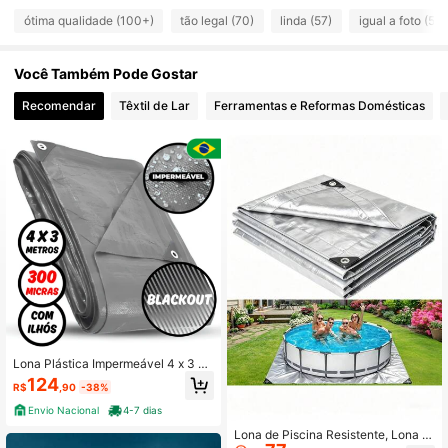
154 Seguidores
4,78
ótima qualidade (100+)
tão legal (70)
linda (57)
igual a foto (52)
Você Também Pode Gostar
154 Seguidores
4,78
Recomendar
Têxtil de Lar
Ferramentas e Reformas Domésticas
154 Seguidores
4,78
154 Seguidores
4,78
154 Seguidores
4,78
154 Seguidores
4,78
Lona Plástica Impermeável 4 x 3 M
etros Cinza 300 Micras Blackout
124
154 Seguidores
4,78
R$
,90
-38%
Envio Nacional
4-7 dias
Lona de Piscina Resistente, Lona I
154 Seguidores
4,78