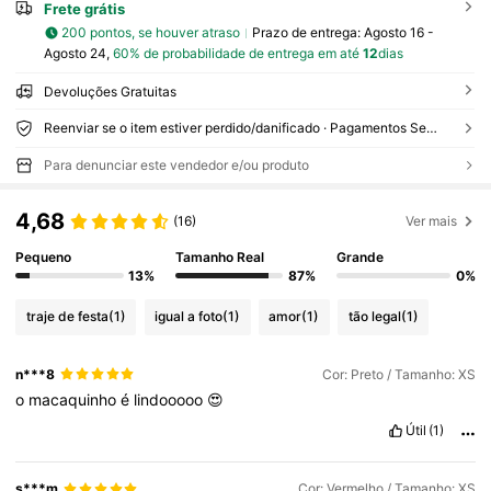
Frete grátis
200 pontos, se houver atraso
Prazo de entrega:
Agosto 16 -
Agosto 24,
60% de probabilidade de entrega em até
12
dias
Devoluções Gratuitas
Reenviar se o item estiver perdido/danificado · Pagamentos Seguros · Proteção de privacidade
Para denunciar este vendedor e/ou produto
4,68
(16)
Ver mais
Pequeno
Tamanho Real
Grande
13%
87%
0%
traje de festa
(1)
igual a foto
(1)
amor
(1)
tão legal
(1)
n***8
Cor: Preto / Tamanho: XS
o
macaquinho
é
lindooooo
😍
Útil
(1)
s***m
Cor: Vermelho / Tamanho: XS