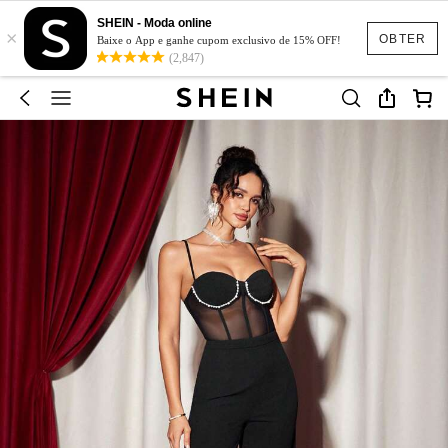
SHEIN - Moda online
×
OBTER
Baixe o App e ganhe cupom exclusivo de 15% OFF!
(2,847)