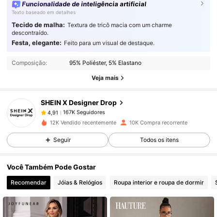
Funcionalidade de inteligência artificial
Texto baseado em detalhes
Tecido de malha:
Textura de tricô macia com um charme
descontraído.
Festa, elegante:
167K Seguidores
4,91
Feito para um visual de destaque.
Composição:
95% Poliéster, 5% Elastano
167K Seguidores
4,91
Veja mais
SHEIN X Designer Drop
167K Seguidores
4,91
p***s
pago
1 dia atrás
12K Vendido recentemente
10K Compra recorrente
167K Seguidores
Seguir
Todos os itens
4,91
Você Também Pode Gostar
167K Seguidores
4,91
Recomendar
Jóias & Relógios
Roupa interior e roupa de dormir
167K Seguidores
4,91