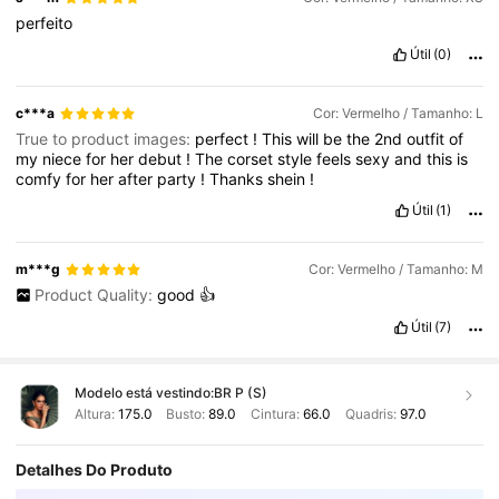
perfeito
Útil
(0)
c***a
Cor: Vermelho / Tamanho: L
True to product images:
perfect
!
This
will
be
the
2nd
outfit
of
my
niece
for
her
debut
!
The
corset
style
feels
sexy
and
this
is
comfy
for
her
after
party
!
Thanks
shein
!
Útil
(1)
m***g
Cor: Vermelho / Tamanho: M
Product Quality:
good
👍
Útil
(7)
Modelo está vestindo:
BR P (S)
Altura:
175.0
Busto:
89.0
Cintura:
66.0
Quadris:
97.0
Detalhes Do Produto