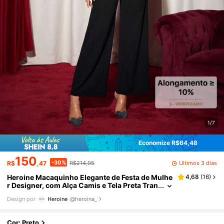
1/7
Economize R$64,48
150
-30%
Últimos 3 dias
R$
,47
R$214,95
Heroine Macaquinho Elegante de Festa de Mulhe
4,68
(
16
)
r Designer, com Alça Camis e Tela Preta Tran
sparente com Contas, para Eventos, Festivai
Design por
Heroine
@heroina_
s, Fantasias de Rave
Cor: Preto