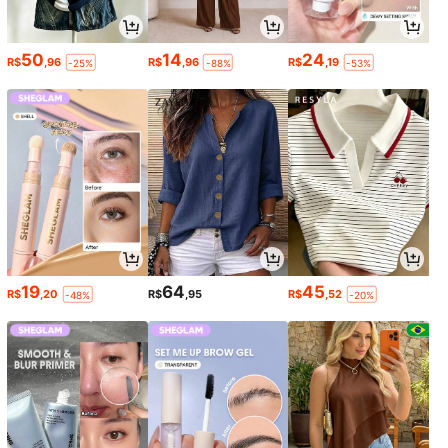
50
14
24
R$
,96
R$
,96
R$
,19
-25%
-88%
-53%
19
64
45
R$
,20
R$
,95
R$
,52
-48%
-20%