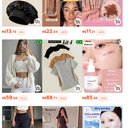
13
22
11
R$
,75
R$
,05
R$
,21
-8%
-40%
-44%
59
68
85
R$
,06
R$
,71
R$
,56
-51%
-64%
-20%