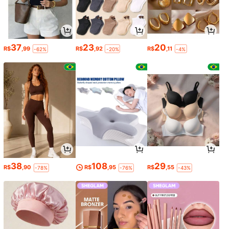
37
23
20
R$
,99
R$
,92
R$
,11
-62%
-20%
-4%
38
108
29
R$
,90
R$
,95
R$
,55
-78%
-76%
-43%