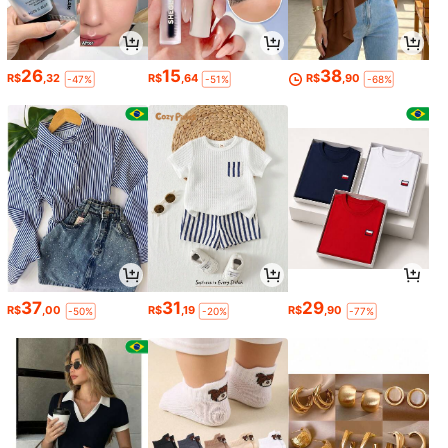
26
15
38
R$
,32
R$
,64
R$
,90
-47%
-51%
-68%
37
31
29
R$
,00
R$
,19
R$
,90
-50%
-20%
-77%