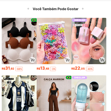
tica Bungee
Você Também Pode Gostar
31
13
22
R$
,92
R$
,48
R$
,05
-68%
-3%
-40%