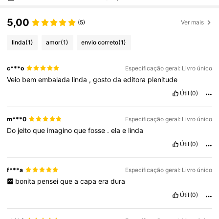
5,00
(5)
Ver mais
linda
(1)
amor
(1)
envio correto
(1)
c***o
Especificação geral: Livro único
Veio
bem
embalada
linda
,
gosto
da
editora
plenitude
Útil
(0)
m***0
Especificação geral: Livro único
Do
jeito
que
imagino
que
fosse
.
ela
e
linda
Útil
(0)
f***a
Especificação geral: Livro único
bonita
pensei
que
a
capa
era
dura
Útil
(0)