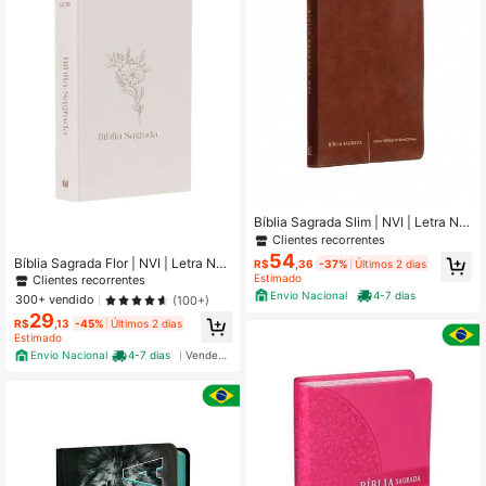
Bíblia Sagrada Slim | NVI | Letra Nor
mal | Capa Luxo Marrom
Clientes recorrentes
54
Bíblia Sagrada Flor | NVI | Letra Nor
R$
,36
-37%
Últimos 2 dias
mal | Capa Dura
Estimado
Clientes recorrentes
Envio Nacional
4-7 dias
300+ vendido
(100+)
29
R$
,13
-45%
Últimos 2 dias
Estimado
Envio Nacional
4-7 dias
Vendedor Indicado