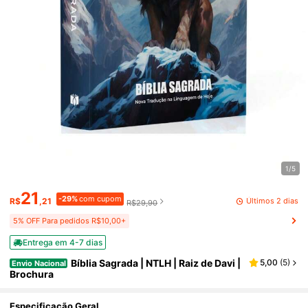
1/5
21
-29%
com cupom
Últimos 2 dias
R$
,21
R$29,90
5% OFF Para pedidos R$10,00+
Entrega em 4-7 dias
Bíblia Sagrada | NTLH | Raiz de Davi |
5,00
(
5
)
Envio Nacional
Brochura
Especificação Geral