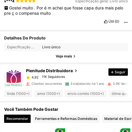
v***4
Especificação geral: Livro único
Gostei
muito
.
Por
é
m
achei
que
fosse
capa
dura
mais
pelo
pre
ç
o
compensa
muito
Útil
(0)
Detalhes Do Produto
11K Seguidores
4,92
Especificação geral:
Livro único
11K Seguidores
Veja mais
4,92
Plenitude Distribuidora
Seguir
11K Seguidores
4,92
5***1
pago
1 dia atrás
Clientes recorrentes
Estabelecido há 1 ano
5.9K Vendid
cal
Loja Parceira Local
11K Seguidores
4,92
linda (1000+)
amor (1000+)
envio correto (1000+)
ótima quali
Você Também Pode Gostar
11K Seguidores
4,92
Recomendar
Ferramentas e Reformas Domésticas
Material de Escr
11K Seguidores
4,92