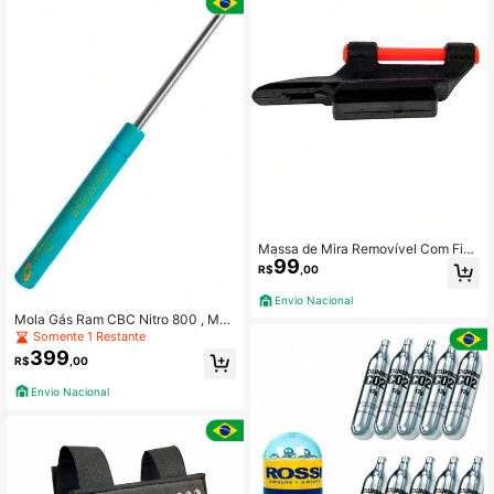
des ao Ar Livre
Massa de Mira Removível Com Fibr
99
a Óptica Original CBC
R$
,00
Envio Nacional
Mola Gás Ram CBC Nitro 800 , Mon
tenegro G2 GII , Special Peã Reposi
Somente 1 Restante
ção Original 60kg
399
R$
,00
Envio Nacional