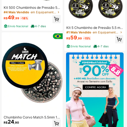
Kit 500 Chumbinhos de Pressão 5.5
mm Perdiz - 4 Estojos
#4 Mais Vendido
em Equipamentos e acessórios de caça
49
R$
,99
-18%
Envio Nacional
4-7 dias
Kit 5 Chumbinho de Pressão 5.5 mm
Hunter Lobo
#1 Mais Vendido
em Equipamentos e acessórios de caça
59
R$
,99
-15%
Envio Nacional
4-7 dias
Chumbinho Corvo Match 5.5mm 12
24
5un Premium Precisão 14,35gr Pont
R$
,90
a Chata Para Alvo de Papel