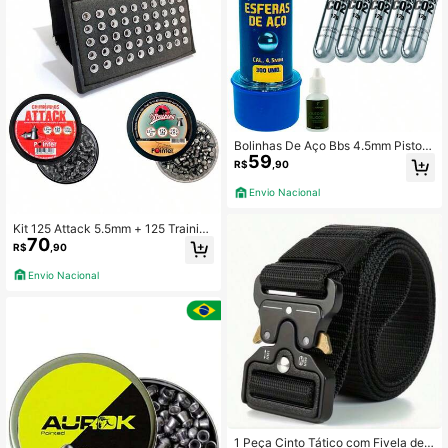
Bolinhas De Aço Bbs 4.5mm Pistola
59
Pressão 300un, 10 Cilindros Co2 e
R$
,90
Óleo Silicone 15ml
Envio Nacional
Kit 125 Attack 5.5mm + 125 Training
70
5.5mm + Porta Carregador 5.5mm
R$
,90
Envio Nacional
1 Peça Cinto Tático com Fivela de