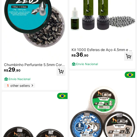
Kit 1000 Esferas de Aço 4.5mm e Ól
36
eo de Silicone
R$
,90
Envio Nacional
Chumbinho Perfurante 5.5mm Corv
29
o Zeus 125un 1,22g 18,82 grains Po
R$
,90
ntiagudo Diabolo
Envio Nacional
1
other sellers