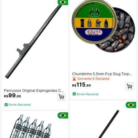
Chumbinho 5.5mm Pcp Slug Torped
o 22gr 1,42g Ponta de Aço Alto Imp
Somente 8 Restante
acto e Perfuração Caixa 100un
115
R$
,90
Percussor Original Espingardas Cbc
99
Envio Nacional
7022 E 7022 Way
R$
,00
Envio Nacional