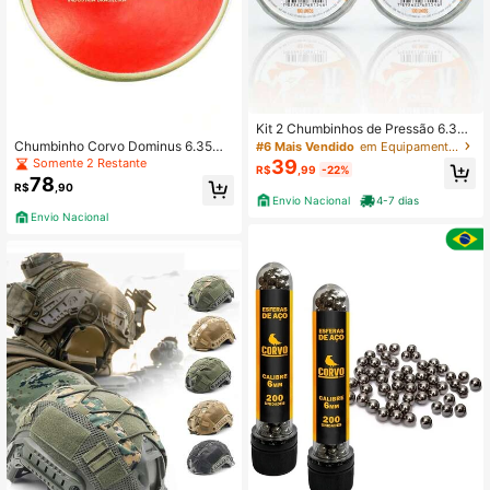
Kit 2 Chumbinhos de Pressão 6.35
mm Chakal Hunte-r 2 Estojos
Chumbinho Corvo Dominus 6.35m
#6 Mais Vendido
em Equipamentos e acessórios de caça
m 100un
Somente 2 Restante
39
R$
,99
-22%
78
R$
,90
Envio Nacional
4-7 dias
Envio Nacional