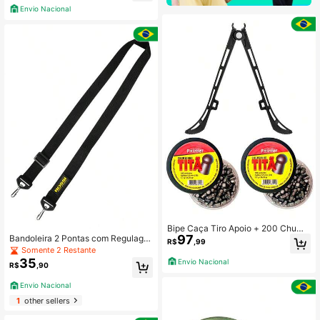
Envio Nacional
Bipe Caça Tiro Apoio + 200 Chumb
97
inhos Caça Pesado 5.5mm Titã
Bandoleira 2 Pontas com Regulage
R$
,99
m 115cm - Original Rossi
Somente 2 Restante
35
Envio Nacional
R$
,90
Envio Nacional
1
other sellers