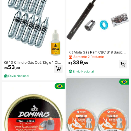
Kit Mola Gás Ram CBC B19 Basic 4
5kg
Somente 2 Restante
339
Kit 10 Cilindro Gás Co2 12g e 1 Óleo
R$
,99
53
de Silicone Corvo Shop 15ml
R$
,90
Envio Nacional
Envio Nacional