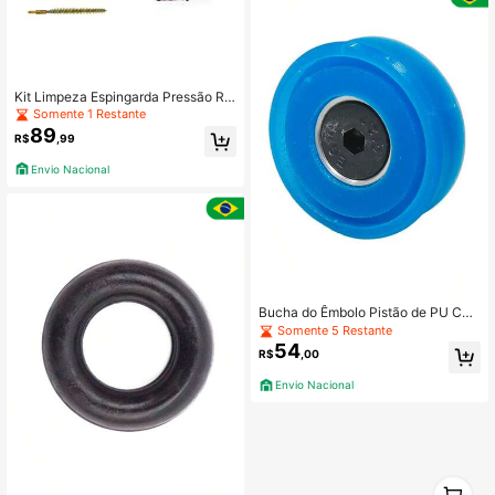
Kit Limpeza Espingarda Pressão Ro
ssi Cbc Gamo 4.5mm E 5.5mm
Somente 1 Restante
89
R$
,99
Envio Nacional
Bucha do Êmbolo Pistão de PU Car
abinas TAG Scorpion QGK Night Wo
Somente 5 Restante
lf - Quick Shot
54
R$
,00
Envio Nacional
1