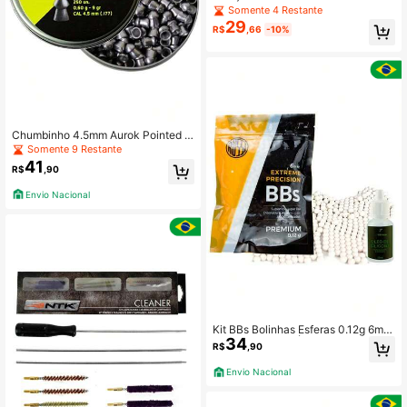
Segurança de Plástico, Cinto Multif
Somente 4 Restante
uncional para Treinamento ao Ar Li
29
R$
,66
-10%
vre, Unissex
Chumbinho 4.5mm Aurok Pointed p
ara Carabina de Pressão 250un
Somente 9 Restante
41
R$
,90
Envio Nacional
Kit BBs Bolinhas Esferas 0.12g 6mm
34
1000un Rossi e Óleo de Silicone 15
R$
,90
ml
Envio Nacional