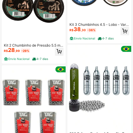
Kit 3 Chumbinhos 4.5 - Lobo - Varia
38
dos
R$
,30
-36%
Envio Nacional
4-7 dias
Kit 2 Chumbinho de Pressão 5.5 mm
28
Thunder Lobo
R$
,99
-29%
Envio Nacional
4-7 dias