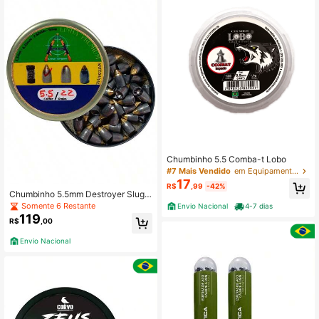
Chumbinho 5.5 Comba-t Lobo
#7 Mais Vendido
em Equipamentos e acessórios de caça
17
R$
,99
-42%
Chumbinho 5.5mm Destroyer Slug 5
0un 1.42g 22 grains Munição PCP P
Somente 6 Restante
Envio Nacional
4-7 dias
ontiagudo
119
R$
,00
Envio Nacional