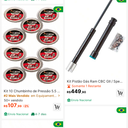
Kit Pistão Gás Ram CBC GII / Speci
al 55kg
Somente 1 Restante
449
Kit 10 Chumbinho de Pressão 5.5 m
R$
,90
m Strong Lobo
#2 Mais Vendido
em Equipamentos e acessórios de caça
50+ vendido
Envio Nacional
107
R$
,99
-2%
Envio Nacional
4-7 dias