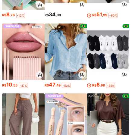
8
34
51
R$
,76
R$
,90
R$
,99
-12%
-60%
10
47
8
R$
,55
R$
,49
R$
,98
-47%
-52%
-55%