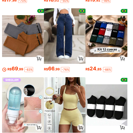
R$
,86
R$
,02
R$
,92
-70%
-50%
-49%
69
66
24
R$
,99
R$
,99
R$
,85
-63%
-76%
-66%