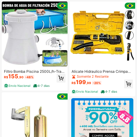
Filtro Bomba Piscina 2500L/h-Trato
Alicate Hidraulico Prensa Crimpado
155
Filtrante GEELE
r De 4 A 70mm 6 Toneladas BOM36
Somente 2 Restante
R$
,90
-48%
48
199
R$
,99
-20%
Envio Nacional
4-7 dias
Envio Nacional
4-7 dias