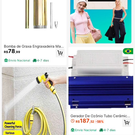
Bomba de Graxa Engraxadeira Man
78
ual Capacidade 400 Gramas
R$
,99
Envio Nacional
4-7 dias
Gerador De Ozônio Tubo Cerâmico
187
Purificador De Ar
R$
,52
-58%
Envio Nacional
4-7 dias