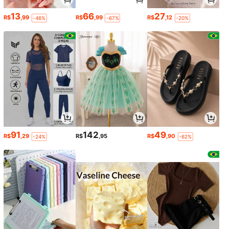
13
66
27
R$
,99
R$
,99
R$
,12
-46%
-67%
-20%
91
142
49
R$
,29
R$
,95
R$
,90
-24%
-62%