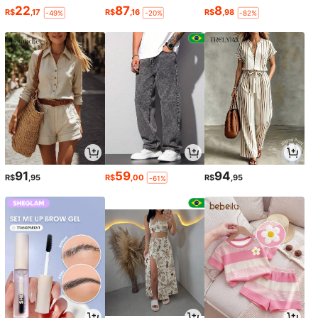
22
87
8
R$
,17
R$
,16
R$
,98
-49%
-20%
-82%
91
59
94
R$
,95
R$
,00
R$
,95
-61%