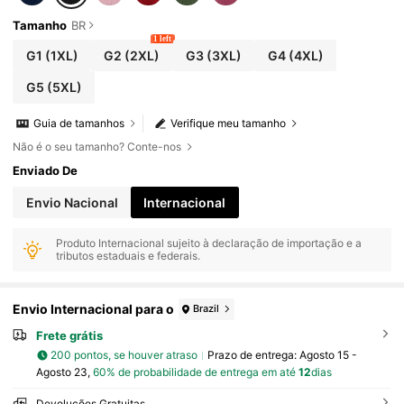
Tamanho
BR
1 left
G1
(1XL)
G2
(2XL)
G3
(3XL)
G4
(4XL)
G5
(5XL)
Guia de tamanhos
Verifique meu tamanho
Não é o seu tamanho? Conte-nos
Enviado De
Envio Nacional
Internacional
Produto Internacional sujeito à declaração de importação e a
tributos estaduais e federais.
Envio Internacional para o
Brazil
Frete grátis
200 pontos, se houver atraso
Prazo de entrega:
Agosto 15 -
Agosto 23,
60% de probabilidade de entrega em até
12
dias
Devoluções Gratuitas