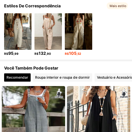
Estilos De Correspondência
10K Seguidores
4,79
Mais estilo
10K Seguidores
4,79
10K Seguidores
4,79
95
132
105
R$
,99
R$
,90
R$
,52
10K Seguidores
4,79
Você Também Pode Gostar
Recomendar
Roupa interior e roupa de dormir
Vestuário e Acessóri
10K Seguidores
4,79
10K Seguidores
4,79
10K Seguidores
4,79