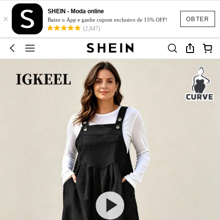
SHEIN - Moda online
×
OBTER
Baixe o App e ganhe cupom exclusivo de 15% OFF!
(2,847)