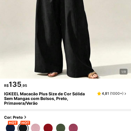
1/9
135
R$
,95
IGKEEL Macacão Plus Size de Cor Sólida
4,81
(
1000+
)
Sem Mangas com Bolsos, Preto,
Primavera/Verão
Cor: Preto