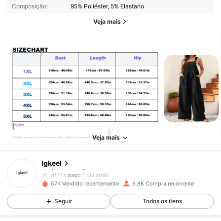
Composição:
95% Poliéster, 5% Elastano
Veja mais
10K Seguidores
4,79
10K Seguidores
4,79
Veja mais
Igkeel
10K Seguidores
4,79
d***a
pago
1 dia atrás
57K Vendido recentemente
9.8K Compra recorrente
10K Seguidores
4,79
Seguir
Todos os itens