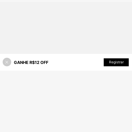
de Denim Falso
GANHE R$12 OFF
ADICIONAR AO CARRINHO
Registrar