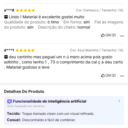
a***8
Cor: Damasco / Tamanho: 1XL
Lindo
!
Material
é
excelente
gostei
muito
Qualidade do produto:
ó
timo
Em forma:
sim
Fiel às imagens
do produto:
sim
Descrição do cheiro:
normal
Útil
(2)
d***1
Cor: Azul Marinho / Tamanho: 1XL
deu
certinho
mas
peguei
um
n
ú
mero
acima
pois
gosto
soltinho
,
como
tenho
1
,
73
o
comprimento
da
cal
ç
a
deu
certo
.
Material
gostoso
e
leve
Útil
(2)
Detalhes Do Produto
Funcionalidade de inteligência artificial
Texto baseado em detalhes
Tecido:
Toque tramado clean com um visual refinado.
Casual:
Descontraído e fácil de combinar.