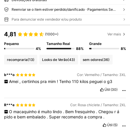
Reenviar se o item estiver perdido/danificado · Pagamentos Seguros · Proteção de privacidade
Para denunciar este vendedor e/ou produto
4,81
(1000+)
Ver mais
Pequeno
Tamanho Real
Grande
4%
88%
8%
recompraria
(13)
Looks de Verão
(43)
sem odores
(36)
b***o
Cor: Vermelho / Tamanho: 3XL
Amei
,
certinhos
pra
mim
!
Tenho
110
kilos
peguei
o
g3
Útil
(30)
R***e
Cor: Rosa chiclete / Tamanho: 2XL
O
macaquinho
é
muito
lindo
.
Bem
fresquinho
.
Chegou
r
á
pido
e
bem
embalado
.
Super
recomendo
a
compra
.
Útil
(5)