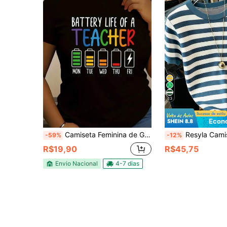
13
Econ
Camiseta Feminina de Gola Redonda Estampada com professor, Moda T-shirt Feminina com Estampa de professor, Camiseta Casual De Manga Curta, Promoção Blusinha Feminina, Conforto para Todas as Estações
Resyla Camiseta Casual Feminina de Manga C
-59%
-12%
R$19,90
R$45,75
Envio Nacional
4-7 dias