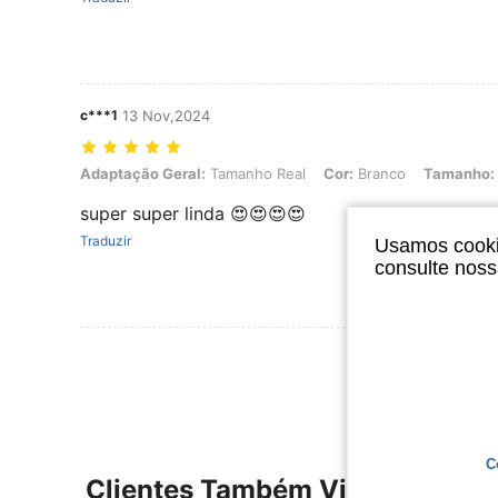
c***1
13 Nov,2024
Adaptação Geral: Tamanho Real, Cor: Branco, Tamanho: L
Adaptação Geral:
Tamanho Real
Cor:
Branco
Tamanho:
super super linda 😍😍😍😍
Traduzir
Usamos cookie
consulte nos
Ver Mais Ava
C
Clientes Também Visitaram