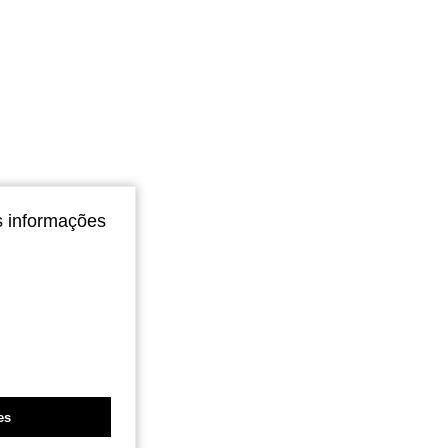
s informações
es