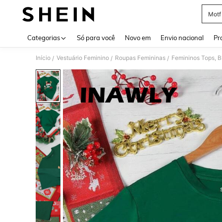
Motf
Use up 
Categorias
Só para você
Novo em
Envio nacional
Pr
Início
Vestuário Feminino
Roupas Femininas
Femininos Tops, B
/
/
/