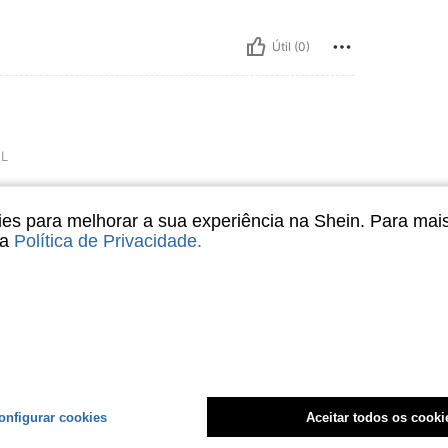
Útil (0)
L
s para melhorar a sua experiência na Shein. Para mai
sa
Política de Privacidade
.
Útil (0)
liações
onfigurar cookies
Aceitar todos os cooki