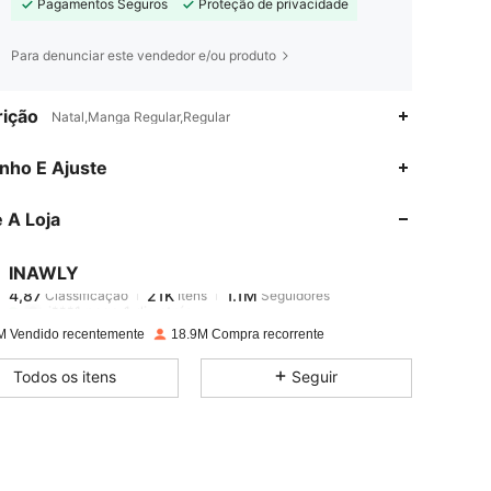
Pagamentos Seguros
Proteção de privacidade
Para denunciar este vendedor e/ou produto
ição
Natal,Manga Regular,Regular
4,87
21K
1.1M
nho E Ajuste
 A Loja
4,87
21K
1.1M
INAWLY
4,87
21K
1.1M
Classificação
Itens
Seguidores
i***1
pago
1 dia atrás
M Vendido recentemente
18.9M Compra recorrente
4,87
21K
1.1M
Todos os itens
Seguir
4,87
21K
1.1M
4,87
21K
1.1M