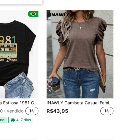
16
Tshirt Feminina Estilosa 1981 Camera Fotografica Estampada Lançamento Camiseta 100% Algodão Camisetão Solta Oversized Plus Size Camiseta
INAWLY Camiseta Casual Feminina de Cor Sólida com Manga Bufante e Gola Redonda, Verão
R$43,95
0+ vendido
nal
4-7 dias