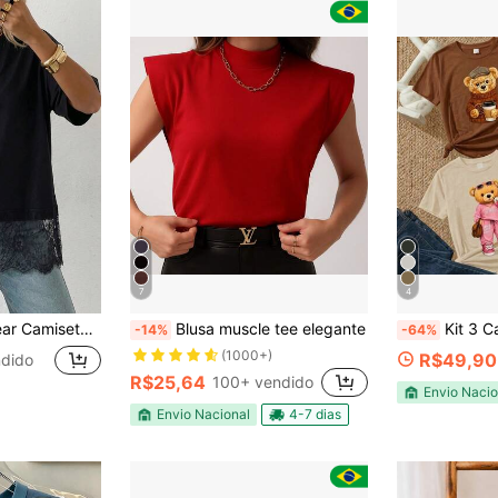
7
4
com Renda Contrastante, Versátil e Casual, Verão
Blusa muscle tee elegante
Kit 3 Camisetas Feminina basica t sh
-14%
-64%
(1000+)
R$49,90
ndido
R$25,64
100+ vendido
Envio Nacio
Envio Nacional
4-7 dias