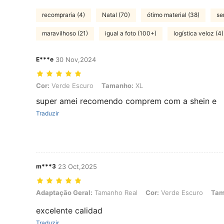
recompraria (4)
Natal (70)
ótimo material (38)
se
maravilhoso (21)
igual a foto (100+)
logística veloz (4)
E***e
30 Nov,2024
Cor: Verde Escuro, Tamanho: XL
Cor:
Verde Escuro
Tamanho:
XL
super amei recomendo comprem com a shein e
Traduzir
m***3
23 Oct,2025
Adaptação Geral: Tamanho Real, Cor: Verde Escuro, Tamanho: XL
Adaptação Geral:
Tamanho Real
Cor:
Verde Escuro
Tam
excelente calidad
Traduzir