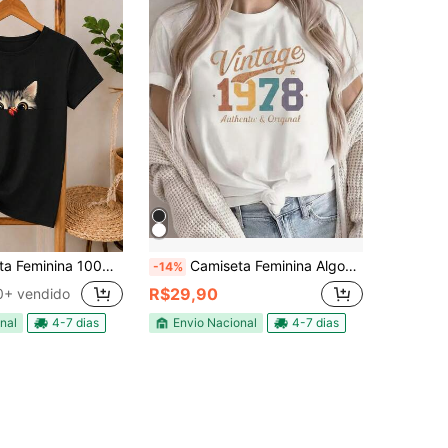
 Gatinho Fofo Estampado Cute Cat Manga Curta Gola Redonda Casual
Camiseta Feminina Algodão Estampa Vintage 1978 – Retrô Casual Estilosa
-14%
R$29,90
0+ vendido
nal
4-7 dias
Envio Nacional
4-7 dias