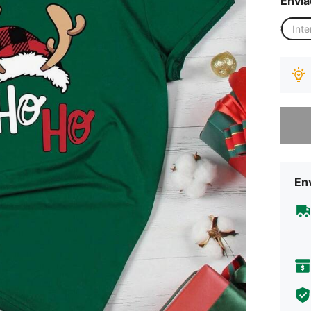
Envia
Inte
Desculp
Env