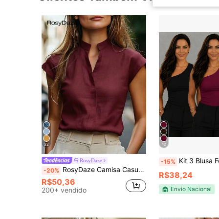
32
10
Kit 3 Blusa Feminina Mula Manca Suplex com Forro – M
RosyDaze
-15%
RosyDaze Camisa Casual Versátil de Uso Diário em Cor Sólida para Mulheres
-20%
R$38,24
R$50,36
Envio Nacional
200+ vendido