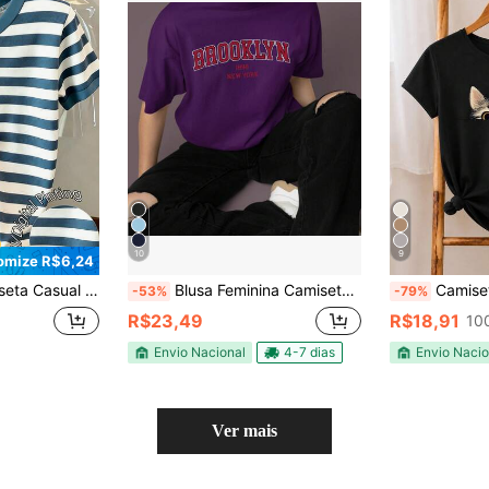
10
9
omize R$6,24
urta com Gola Redonda e Listras Versátil
Blusa Feminina Camiseta Gola Redonda Estampada Brooklyn New York Blusinha 100% Algodão Tshirt
Camiseta Feminina 100% Algodão
-53%
-79%
R$23,49
R$18,91
10
Envio Nacional
4-7 dias
Envio Nacio
Ver mais