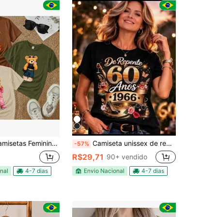
irt blusinha Ursinho Teddy Bear Fashion Estilo Minimalista Uso Diário Algodão 30.1
Camiseta unissex de repente 60 anos de idade 1966 estampa 100% algodão
-57%
R$29,71
90+ vendido
nal
4-7 dias
Envio Nacional
4-7 dias