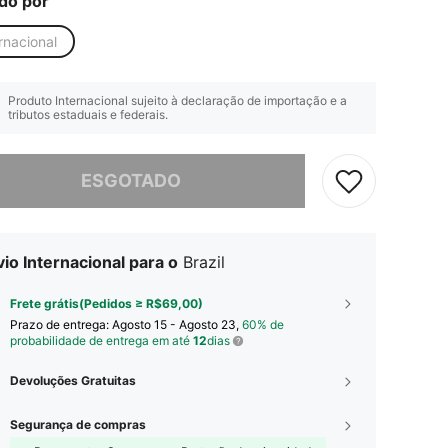
do por
rnacional
Produto Internacional sujeito à declaração de importação e a
tributos estaduais e federais.
e, este produto está esgotado.
ESGOTADO
io Internacional para o
Brazil
Frete grátis(Pedidos ≥ R$69,00)
Prazo de entrega:
Agosto 15 - Agosto 23,
60% de
probabilidade de entrega em até
12
dias
Devoluções Gratuitas
Segurança de compras