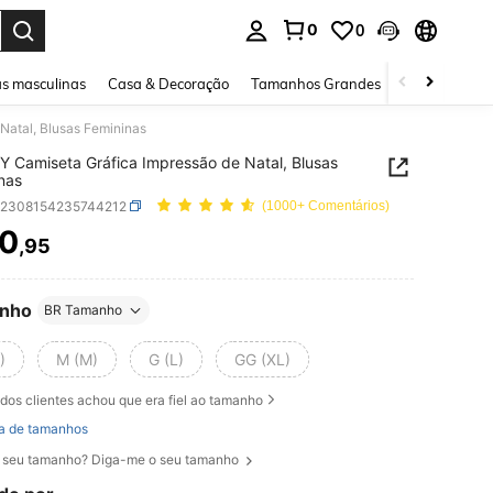
0
0
ar. Press Enter to select.
s masculinas
Casa & Decoração
Tamanhos Grandes
Joias e acessó
Natal, Blusas Femininas
 Camiseta Gráfica Impressão de Natal, Blusas
nas
z2308154235744212
(1000+ Comentários)
0
,95
ICE AND AVAILABILITY
nho
BR Tamanho
)
M (M)
G (L)
GG (XL)
dos clientes achou que era fiel ao tamanho
a de tamanhos
 seu tamanho? Diga-me o seu tamanho