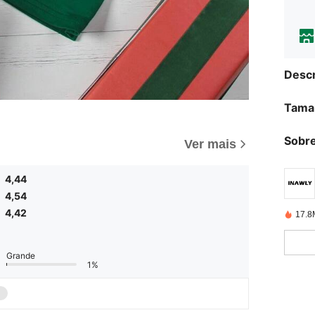
Descr
Tama
Sobre
Ver mais
4,44
4,54
4,42
17.8
Grande
1%