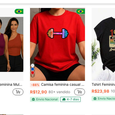
6
oda Feminina Blogueira, Básica, Estilo e Conforto
Camisa feminina casual academica confortével modelo verão 100% algodão manga curta e gola redonda
-88%
R$23,98
10
R$12,90
80+ vendido
Envio Nacio
Envio Nacional
4-7 dias