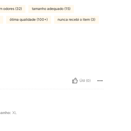
m odores (32)
tamanho adequado (15)
ótima qualidade (100+)
nunca recebi o item (3)
Útil (0)
anho:
XL