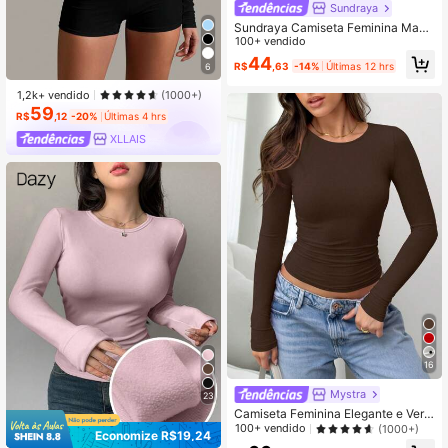
Sundraya
Sundraya Camiseta Feminina Mang
a Longa, Estilo Casual, Cor Sólida,
100+ vendido
Ajuste Slim
44
R$
,63
-14%
Últimas 12 hrs
6
1,2k+ vendido
(1000+)
59
R$
,12
-20%
Últimas 4 hrs
XLLAIS
16
Mystra
23
Camiseta Feminina Elegante e Vers
átil de Cor Sólida, Gola Redonda, M
100+ vendido
(1000+)
Economize R$19,24
anga Longa, Franzida e Ajustada, A