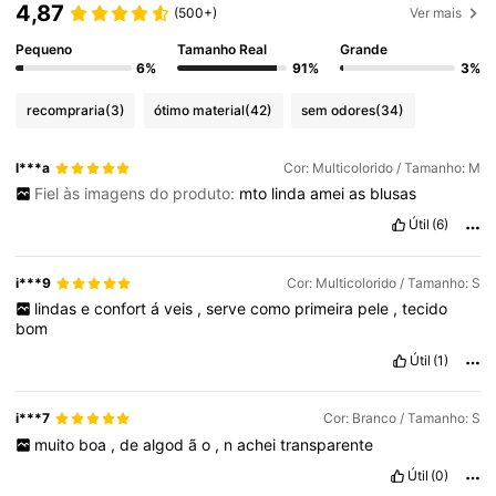
4,87
(500+)
Ver mais
Pequeno
Tamanho Real
Grande
6%
91%
3%
recompraria
(3)
ótimo material
(42)
sem odores
(34)
l***a
Cor: Multicolorido / Tamanho: M
Fiel às imagens do produto:
mto
linda
amei
as
blusas
Útil
(6)
i***9
Cor: Multicolorido / Tamanho: S
lindas
e
confort
á
veis
,
serve
como
primeira
pele
,
tecido
bom
Útil
(1)
i***7
Cor: Branco / Tamanho: S
muito
boa
,
de
algod
ã
o
,
n
achei
transparente
Útil
(0)