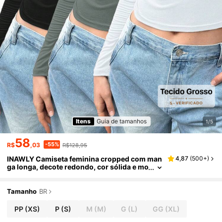
Itens
Guia de tamanhos
1/5
58
-55%
R$
,03
R$128,95
INAWLY Camiseta feminina cropped com man
4,87
(
500+
)
ga longa, decote redondo, cor sólida e mo
delagem justa ao corpo
Tamanho
BR
PP
(XS)
P
(S)
M
(M)
G
(L)
GG
(XL)