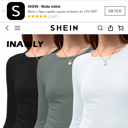
SHEIN - Moda online
×
OBTER
Baixe o App e ganhe cupom exclusivo de 15% OFF!
(2,847)