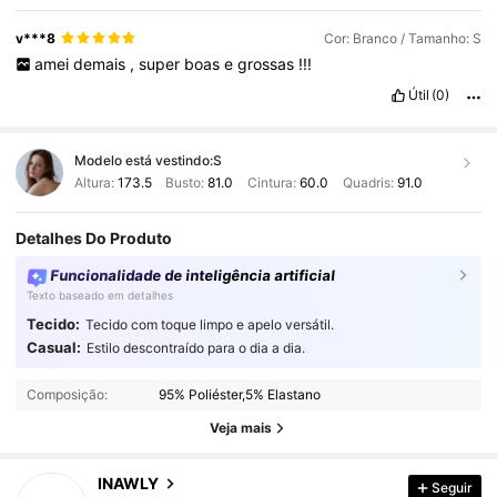
v***8
Cor: Branco / Tamanho: S
amei
demais
,
super
boas
e
grossas
!!!
Útil
(0)
Modelo está vestindo:
S
Altura:
173.5
Busto:
81.0
Cintura:
60.0
Quadris:
91.0
Detalhes Do Produto
Funcionalidade de inteligência artificial
Texto baseado em detalhes
Tecido:
Tecido com toque limpo e apelo versátil.
Casual:
Estilo descontraído para o dia a dia.
1.1M Seguidores
4,87
Composição:
95% Poliéster,5% Elastano
Veja mais
1.1M Seguidores
4,87
INAWLY
Seguir