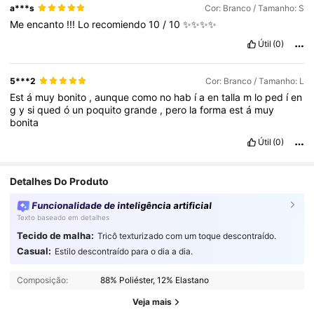
a***s
Cor: Branco / Tamanho: S
Me
encanto
!!!
Lo
recomiendo
10
/
10
✨✨✨✨
Útil
(0)
5***2
Cor: Branco / Tamanho: L
Est
á
muy
bonito
,
aunque
como
no
hab
í
a
en
talla
m
lo
ped
í
en
g
y
si
qued
ó
un
poquito
grande
,
pero
la
forma
est
á
muy
bonita
Útil
(0)
Detalhes Do Produto
Funcionalidade de inteligência artificial
Texto baseado em detalhes
Tecido de malha:
Tricô texturizado com um toque descontraído.
Casual:
Estilo descontraído para o dia a dia.
1.1M Seguidores
4,87
Composição:
88% Poliéster, 12% Elastano
1.1M Seguidores
4,87
Veja mais