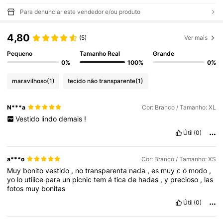
Para denunciar este vendedor e/ou produto
4,80
(5)
Ver mais
Pequeno
Tamanho Real
Grande
0%
100%
0%
maravilhoso
(1)
tecido não transparente
(1)
N***a
Cor: Branco / Tamanho: XL
Vestido
lindo
demais
!
Útil
(0)
a***o
Cor: Branco / Tamanho: XS
Muy
bonito
vestido
,
no
transparenta
nada
,
es
muy
c
ó
modo
,
yo
lo
utilice
para
un
picnic
tem
á
tica
de
hadas
,
y
precioso
,
las
fotos
muy
bonitas
Útil
(0)