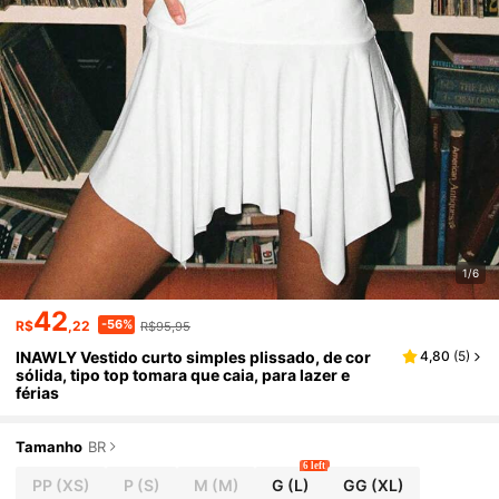
1/6
42
-56%
R$
,22
R$95,95
INAWLY Vestido curto simples plissado, de cor
4,80
(
5
)
sólida, tipo top tomara que caia, para lazer e
férias
Tamanho
BR
6 left
PP
(XS)
P
(S)
M
(M)
G
(L)
GG
(XL)