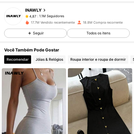
INAWLY
1.1M Seguidores
4,87
a***e
pago
17 horas atrás
17.7M Vendido recentemente
18.8M Compra recorrente
Seguir
Todos os itens
1.1M Seguidores
4,87
Você Também Pode Gostar
1.1M Seguidores
4,87
Recomendar
Jóias & Relógios
Roupa interior e roupa de dormir
1.1M Seguidores
4,87
1.1M Seguidores
4,87
1.1M Seguidores
4,87
1.1M Seguidores
4,87