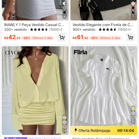
4
5
1.1M Seguidores
4,87
INAWLY 1 Peça Vestido Casual Curt
Vestido Elegante com Fivela de Cor
o Feminino com Alças Finas, Cinza
ação Elástica de Metal, Adequado p
200+ vendido
600+ vendido
(1000+)
(1000+)
ara Festa, Trabalho, Encontro à Noit
42
61
e, Roupa de Verão Preta
R$
,32
-20%
Últimos 2 dias
R$
,52
-20%
Últimos 2 dias
1.1M Seguidores
4,87
12
Oferta Relâmpago
00:14:03
32