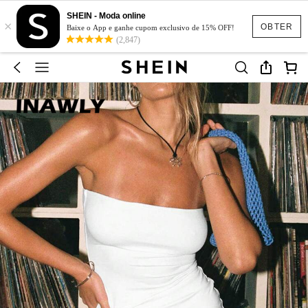
SHEIN - Moda online
×
OBTER
Baixe o App e ganhe cupom exclusivo de 15% OFF!
(2,847)