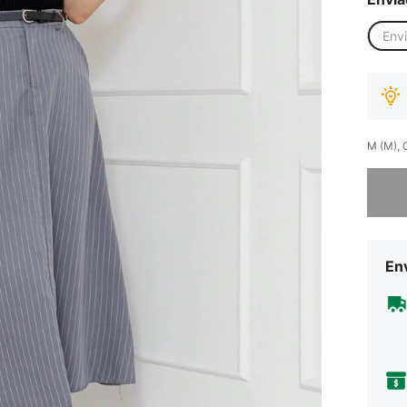
Env
M (M), 
Desculp
Env