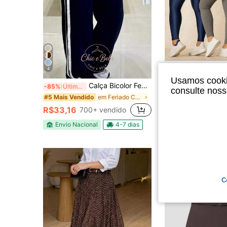
4
Usamos cookie
Calça Bicolor Feminina com Listras Estilo Moderno Extremamente Confortável 2026
Kit 3 Calças Feminina Legging 
-85%
Últimos 3 dias
-14%
consulte nos
em Feriado Calças casuais
#5 Mais Vendido
#1 Mais Vendido
R$33,16
700+ vendido
R$59,90
2,1k+ 
Envio Nacional
4-7 dias
Envio Nacional
C