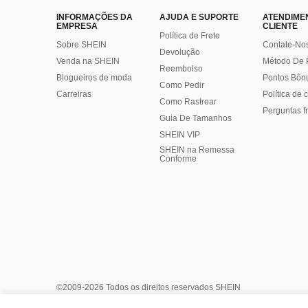
INFORMAÇÕES DA
AJUDA E SUPORTE
ATENDIME
EMPRESA
CLIENTE
Política de Frete
Sobre SHEIN
Contate-No
Devolução
Venda na SHEIN
Método De
Reembolso
Blogueiros de moda
Pontos Bôn
Como Pedir
Carreiras
Política de
Como Rastrear
Perguntas f
Guia De Tamanhos
SHEIN VIP
SHEIN na Remessa
Conforme
©2009-2026 Todos os direitos reservados SHEIN
Centro de Privacidade
Política de Privacidade e Cookies
Ger