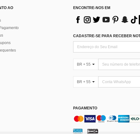
NTO AO
ENCONTRE-NOS EM
s
 Pagamento
us
CADASTRE-SE PARA RECEBER NOTÍ
 cupons
requentes
BR + 55
BR + 55
PAGAMENTO
enciar Cookies