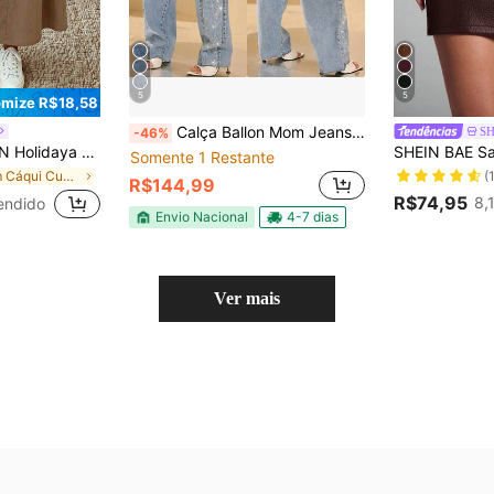
5
5
mize R$18,58
Calça Ballon Mom Jeans Feminina com Detalhes em Costura
S
-46%
 de Cintura Elástica com Cordão e Detalhes de Barra Dobrada, Criando um Visual Relaxado, porém Elegante, Adequado para Saídas Diárias, Férias ou Ocasiões Casuais Leves, uma Saia Longa Casual Versátil, Saia Elegante na Cor Cáqui, Saia Casual Solta, Saia Casual Feminina com Bolso e Cinto de Cor Sólida
Somente 1 Restante
(
em Cáqui Cuecas Femininas
R$144,99
R$74,95
8,
endido
Envio Nacional
4-7 dias
Ver mais