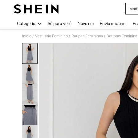
Motf
Use up 
Categorias
Só para você
Novo em
Envio nacional
Pr
Início
Vestuário Feminino
Roupas Femininas
Bottoms Feminina
/
/
/