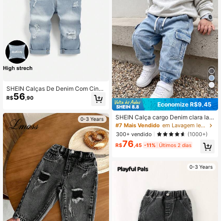
SHEIN Calças De Denim Com Cintu
4
56
ra Elástica Para Bebê Menino Infant
R$
,90
il, Lavagem Desgastada
Economize R$9,45
SHEIN Calça cargo Denim clara lav
0-3 Years
ada com cintura elástica e cordão,
#7 Mais Vendido
em Lavagem leve Bebê Meninos Jeans
calça casual solta e confortável co
300+ vendido
(1000+)
m vários bolsos para meninos bebê,
76
estilo vintage streetwear
R$
,45
-11%
Últimos 2 dias
0-3 Years