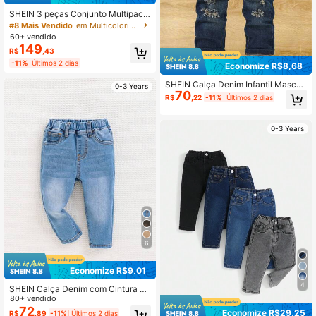
SHEIN 3 peças Conjunto Multipack
de Denim Casuais Elásticos para M
#8 Mais Vendido
em Multicolorido Bebê Meninos Jeans
enino, Elegante para Outono/Invern
60+ vendido
o
149
R$
,43
-11%
Últimos 2 dias
Economize R$8,68
SHEIN Calça Denim Infantil Masculi
0-3 Years
70
na Primavera Verão Sólida Lavada
R$
,22
-11%
Últimos 2 dias
com Bolso Rasgada, Verão
0-3 Years
6
Economize R$9,01
4
SHEIN Calça Denim com Cintura El
ástica para Bebê Menino, Adequad
80+ vendido
a para Uso Casual e Simples no Out
72
Economize R$29,25
R$
,89
-11%
Últimos 2 dias