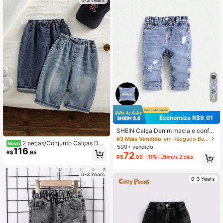
4
Economize R$9,01
SHEIN Calça Denim macia e confor
tável para bebê menino com efeito
#3 Mais Vendido
em Rasgado Bebê Meninos Jeans
2 peças/Conjunto Calças Den
Novo
de lavagem, leve e confortável para
500+ vendido
116
im Largas e Soltas para Meninos Be
a primavera/verão
R$
,95
72
bês, Calças Denim Casuais, Conjun
R$
,89
-11%
Últimos 2 dias
to de Roupas para Bebê
0-3 Years
0-3 Years