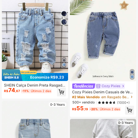
Economize R$9,23
SHEIN Calça Denim Preta Rasgada
Cozy Pixies
74
de Perna Larga Estilo Coreano para
R$
,67
-11%
Últimos 2 dias
Cozy Pixies Denim Casuais de Verã
Meninos Bebês
o Infantil Masculino, Desbotado, Fol
#2 Mais Vendido
em Rasgado Bebê Meninos Jeans
gado, com Bolso Remendado, Deni
500+ vendido
(1000+)
m Macio, Casual de Verão
0-3 Years
55
R$
,19
-20%
Últimos 2 dias
0-3 Years