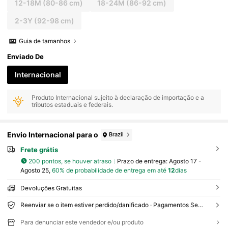
12-18M
(80-86 cm)
18-24M
(86-92 cm)
2-3Y
(92-98 cm)
Guia de tamanhos
Enviado De
Internacional
Produto Internacional sujeito à declaração de importação e a
tributos estaduais e federais.
Envio Internacional para o
Brazil
Frete grátis
200 pontos, se houver atraso
Prazo de entrega:
Agosto 17 -
Agosto 25,
60% de probabilidade de entrega em até
12
dias
Devoluções Gratuitas
Reenviar se o item estiver perdido/danificado · Pagamentos Seguros · Proteção de privacidade
Para denunciar este vendedor e/ou produto