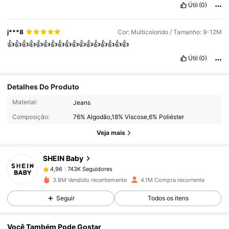
Útil
(0)
j***8
Cor: Multicolorido / Tamanho: 9-12M
👍👍👍👍👍👍👍👍👍👍👍👍👍👍👍👍👍
Útil
(0)
Detalhes Do Produto
743K Seguidores
4,96
Material:
Jeans
Composição:
76% Algodão,18% Viscose,6% Poliéster
743K Seguidores
4,96
Veja mais
SHEIN Baby
743K Seguidores
4,96
b***6
pago
1 dia atrás
3.8M Vendido recentemente
4.1M Compra recorrente
743K Seguidores
4,96
Seguir
Todos os itens
Você Também Pode Gostar
743K Seguidores
4,96