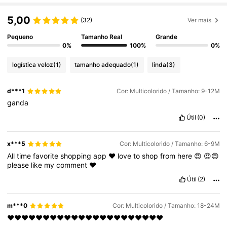
5,00
(32)
Ver mais
Pequeno
Tamanho Real
Grande
0%
100%
0%
logística veloz
(1)
tamanho adequado
(1)
linda
(3)
d***1
Cor: Multicolorido / Tamanho: 9-12M
ganda
Útil
(0)
x***5
Cor: Multicolorido / Tamanho: 6-9M
All
time
favorite
shopping
app
❤️
love
to
shop
from
here
😍
😍😍
please
like
my
comment
❤️
Útil
(2)
m***0
Cor: Multicolorido / Tamanho: 18-24M
❤️❤️❤️❤️❤️❤️❤️❤️❤️❤️❤️❤️❤️❤️❤️❤️❤️❤️❤️❤️❤️❤️