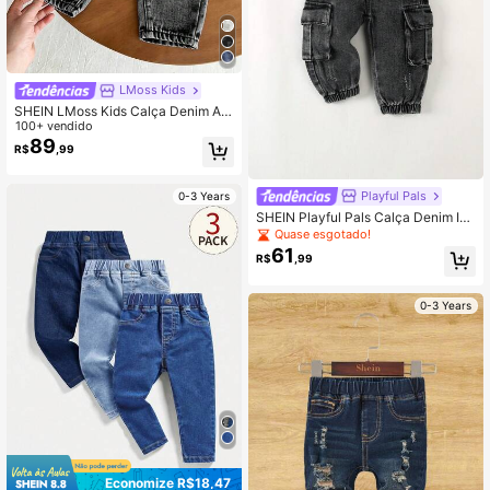
LMoss Kids
SHEIN LMoss Kids Calça Denim Az
ul Skinny Afunilada para Meninos P
100+ vendido
equenos
89
R$
,99
Playful Pals
0-3 Years
SHEIN Playful Pals Calça Denim Inf
anto-Juvenil Masculina, Casual, Ve
Quase esgotado!
rsátil e Fashion com estilo Workwea
61
R$
,99
r
0-3 Years
Economize R$18,47