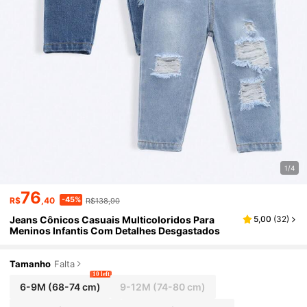
1/4
76
-45%
R$
,40
R$138,90
Jeans Cônicos Casuais Multicoloridos Para
5,00
(
32
)
Meninos Infantis Com Detalhes Desgastados
Tamanho
Falta
10 left
6-9M
(68-74 cm)
9-12M
(74-80 cm)