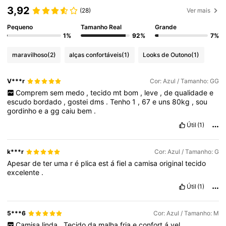
3,92
(28)
Ver mais
Pequeno
Tamanho Real
Grande
1%
92%
7%
maravilhoso
(2)
alças confortáveis
(1)
Looks de Outono
(1)
V***r
Cor: Azul / Tamanho: GG
Comprem
sem
medo
,
tecido
mt
bom
,
leve
,
de
qualidade
e
escudo
bordado
,
gostei
dms
.
Tenho
1
,
67
e
uns
80kg
,
sou
gordinho
e
a
gg
caiu
bem
.
Útil
(1)
k***r
Cor: Azul / Tamanho: G
Apesar
de
ter
uma
r
é
plica
est
á
fiel
a
camisa
original
tecido
excelente
.
Útil
(1)
5***6
Cor: Azul / Tamanho: M
Camisa
linda
.
Tecido
da
malha
fria
e
confort
á
vel