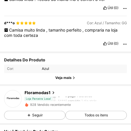
Útil
(0)
d***o
Cor: Azul / Tamanho: GG
Camisa
muito
linda
,
tamanho
perfeito
,
compraria
na
loja
com
toda
certeza
Útil
(0)
Detalhes Do Produto
26 Seguidores
3,69
Cor:
Azul
26 Seguidores
3,69
Veja mais
26 Seguidores
3,69
Floramodas1
b***a
pago
1 dia atrás
5***0
seguido
1 dia atrás
Loja Parceira Local
26 Seguidores
3,69
928 Vendido recentemente
Seguir
Todos os itens
26 Seguidores
3,69