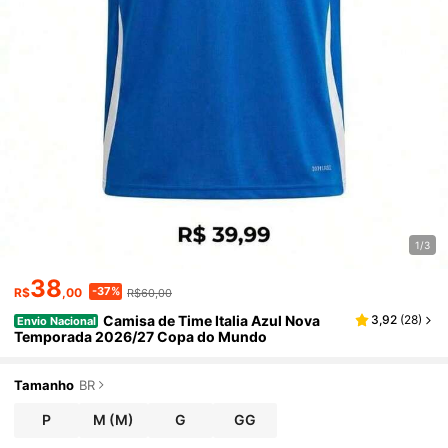
1/3
38
-37%
R$
,00
R$60,00
Camisa de Time Italia Azul Nova
3,92
(
28
)
Envio Nacional
Temporada 2026/27 Copa do Mundo
Tamanho
BR
P
M
(M)
G
GG