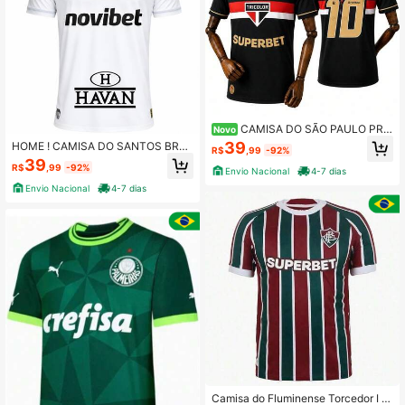
CAMISA DO SÃO PAULO PRE
Novo
TO 2026 2027
39
HOME ! CAMISA DO SANTOS BRA
R$
,99
-92%
NCO JOGADOR 2026 27
39
R$
,99
-92%
Envio Nacional
4-7 dias
Envio Nacional
4-7 dias
Camisa do Fluminense Torcedor I 2