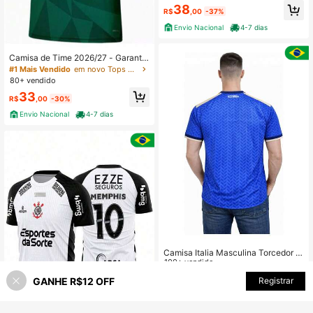
6/27 Masculina
38
R$
,00
-37%
Envio Nacional
4-7 dias
Camisa de Time 2026/27 - Garanta
a sua
#1 Mais Vendido
em novo Tops masculinos para atividades ao ar livr
80+ vendido
33
R$
,00
-30%
Envio Nacional
4-7 dias
Camisa Italia Masculina Torcedor Al
ta Qualidade 25/26
100+ vendido
107
GANHE R$12 OFF
ADICIONAR AO CARRINHO
Registrar
R$
,91
-57%
37% OFF!
Envio Nacional
4-7 dias