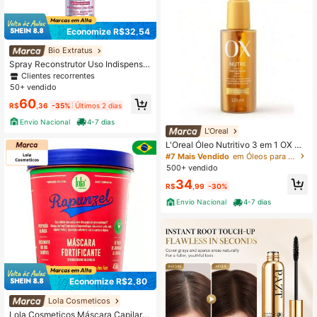
Economize R$32,54
Bio Extratus
Spray Reconstrutor Uso Indispensá
vel be.use Bio Extratus 210mL
Clientes recorrentes
50+ vendido
60
R$
,36
-35%
Últimos 2 dias
Envio Nacional
4-7 dias
L'Oreal
L'Oreal Óleo Nutritivo 3 em 1 OX Nu
tre 120ml Reparador de Pontas
#7 Mais Vendido
em Óleos para tratamento capilar Tratamento Capila
500+ vendido
34
R$
,99
-30%
Envio Nacional
4-7 dias
Economize R$2,80
Lola Cosmeticos
Lola Cosmeticos Máscara Capilar L