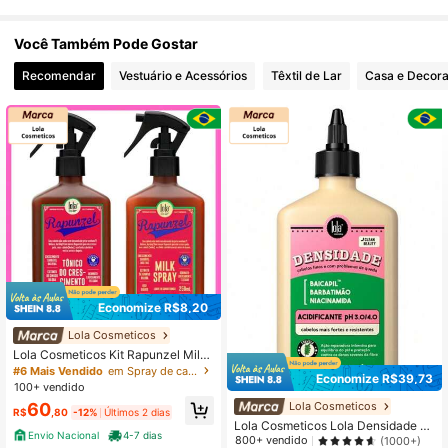
Você Também Pode Gostar
Recomendar
Vestuário e Acessórios
Têxtil de Lar
Casa e Decor
Economize R$8,20
Lola Cosmeticos
Lola Cosmeticos Kit Rapunzel Milk
Spray 250ml + Tônico de Crescime
#6 Mais Vendido
em Spray de cabelo nutritivo Tratamento Capilar
Economize R$39,73
nto 250ml
100+ vendido
Lola Cosmeticos
60
R$
,80
-12%
Últimos 2 dias
Lola Cosmeticos Lola Densidade A
Envio Nacional
4-7 dias
cidificante 250g
800+ vendido
(1000+)