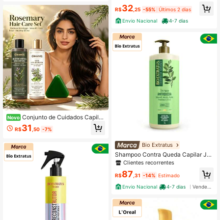
32
R$
,25
-55%
Últimos 2 dias
Envio Nacional
4-7 dias
Conjunto de Cuidados Capilar
Novo
es de Alecrim, Shampoo + Condicio
31
R$
,50
-7%
nador + Barra de Shampoo, Control
e de Óleo Refrescante/Cabelo Suav
e/Nutre o Couro Cabeludo/Equilibra
Bio Extratus
Óleo e Água, Mantém o Cabelo Fres
Shampoo Contra Queda Capilar Ja
co por Mais Tempo, Cuidados Capil
borandi Bio Extratus 1 Litro
Clientes recorrentes
ares Diários (100ml+100ml+120g)
87
R$
,31
-14%
Estimado
Envio Nacional
4-7 dias
Vendedor Indicado