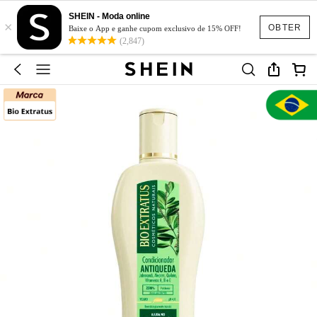
SHEIN - Moda online
×
OBTER
Baixe o App e ganhe cupom exclusivo de 15% OFF!
(2,847)