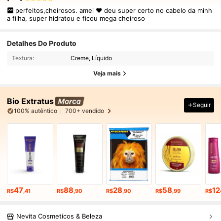
perfeitos,cheirosos. amei ❤️ deu super certo no cabelo da minh
a filha, super hidratou e ficou mega cheiroso
Detalhes Do Produto
Textura:
Creme, Líquido
Veja mais
Bio Extratus
Seguir
100% autêntico
700+ vendido
47
88
28
58
12
R$
,41
R$
,90
R$
,90
R$
,99
R$
Nevita Cosmeticos & Beleza