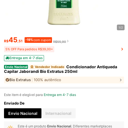
1/2
45
-19%
com cupom
R$
,51
R$55,90
5% OFF Para pedidos R$39,00+
Entrega em 4-7 dias
Condicionador Antiqueda
Envio Nacional
Vendedor Indicado
Capilar Jaborandi Bio Extratus 250ml
Bio Extratus
100% autêntico
Este item é elegível para
Entrega em 4-7 dias
Enviado De
Envio Nacional
Internacional
Este é um produto
Envio Nacional
. Diferentes marketplaces