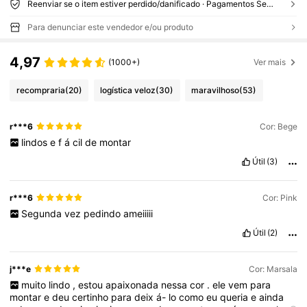
Reenviar se o item estiver perdido/danificado · Pagamentos Seguros · Proteção de privacidade
Para denunciar este vendedor e/ou produto
4,97
(1000+)
Ver mais
recompraria
(20)
logística veloz
(30)
maravilhoso
(53)
r***6
Cor: Bege
lindos
e
f
á
cil
de
montar
Útil
(3)
r***6
Cor: Pink
Segunda
vez
pedindo
ameiiiii
Útil
(2)
j***e
Cor: Marsala
muito
lindo
,
estou
apaixonada
nessa
cor
.
ele
vem
para
montar
e
deu
certinho
para
deix
á-
lo
como
eu
queria
e
ainda