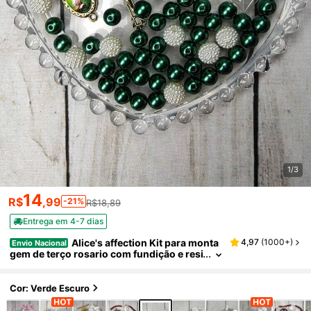
1/3
14
R$
,99
-21%
R$18,89
Entrega em 4-7 dias
Alice's affection Kit para monta
4,97
(
1000+
)
Envio Nacional
gem de terço rosario com fundição e resi
nados adulto bijuteria e artigos religioso
s
Cor: Verde Escuro