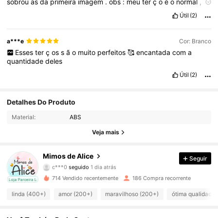
sobrou
as
da
primeira
imagem
.
obs
:
meu
ter
ç
o
é
o
normal
,
1
pai
nosso
e
10
ave
Maria
Útil
(2)
a***e
Cor: Branco
Esses
ter
ç
os
s
ã
o
muito
perfeitos
🥰
encantada
com
a
quantidade
deles
Útil
(2)
1.6K Seguidores
4,96
Detalhes Do Produto
Material:
ABS
1.6K Seguidores
4,96
Veja mais
1.6K Seguidores
4,96
Mimos de Alice
Seguir
1.6K Seguidores
4,96
714 Vendido recentemente
186 Compra recorrente
cal
Loja Parceira Local
1.6K Seguidores
4,96
linda (400+)
amor (200+)
maravilhoso (200+)
ótima qualidade 
1.6K Seguidores
4,96