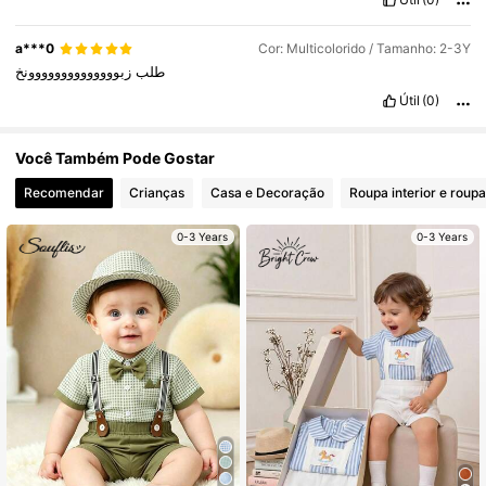
a***0
Cor: Multicolorido / Tamanho: 2-3Y
طلب
زبوووووووووووووونخ
Útil
(0)
Você Também Pode Gostar
Recomendar
Crianças
Casa e Decoração
Roupa interior e roup
0-3 Years
0-3 Years