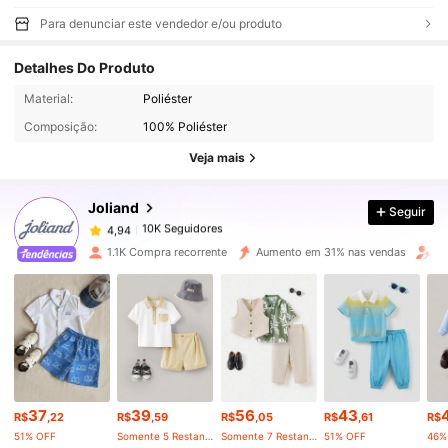
Para denunciar este vendedor e/ou produto
Detalhes Do Produto
10K Seguidores
4,94
Material:
Poliéster
Composição:
100% Poliéster
10K Seguidores
4,94
Veja mais
Joliand
Seguir
10K Seguidores
4,94
a***4
pago
1 dia atrás
1.1K Compra recorrente
Aumento em 31% nas vendas
Au
10K Seguidores
4,94
10K Seguidores
4,94
10K Seguidores
4,94
37
39
56
43
R$
,22
R$
,59
R$
,05
R$
,61
R$
51% OFF
Somente 5 Restante
Somente 7 Restante
51% OFF
46%