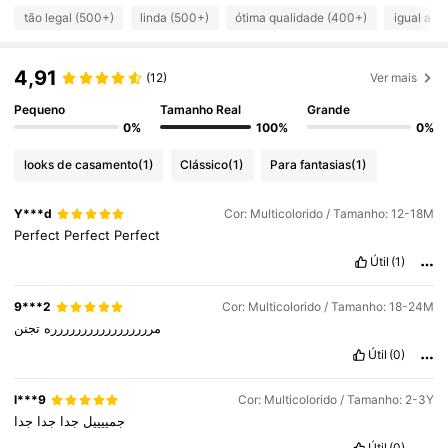
10K Seguidores
4,94
tão legal (500+)
linda (500+)
ótima qualidade (400+)
igual a f
4,91
(12)
Ver mais
10K Seguidores
4,94
Pequeno
Tamanho Real
Grande
0%
100%
0%
10K Seguidores
4,94
looks de casamento
(1)
Clássico
(1)
Para fantasias
(1)
10K Seguidores
4,94
Y***d
Cor: Multicolorido / Tamanho: 12-18M
Perfect
Perfect
Perfect
Útil
(1)
10K Seguidores
4,94
9***2
Cor: Multicolorido / Tamanho: 18-24M
مررررررررررررررررره
تجنن
Útil
(0)
l***9
Cor: Multicolorido / Tamanho: 2-3Y
جمييييل
جدا
جدا
جدا
Útil
(0)