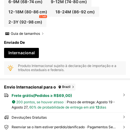
6-9M
(68-74 cm)
9-12M
(74-80 cm)
12-18M
(80-86 cm)
18-24M
(86-92 cm)
1 left
2-3Y
(92-98 cm)
Guia de tamanhos
Enviado De
Internacional
Produto Internacional sujeito à declaração de importação e a
tributos estaduais e federais.
Envio Internacional para o
Brazil
Frete grátis(Pedidos ≥ R$69,00)
200 pontos, se houver atraso
Prazo de entrega:
Agosto 19 -
Agosto 27,
60% de probabilidade de entrega em até
12
dias
Devoluções Gratuitas
Reenviar se o item estiver perdido/danificado · Pagamentos Seguros · Proteção de privacidade