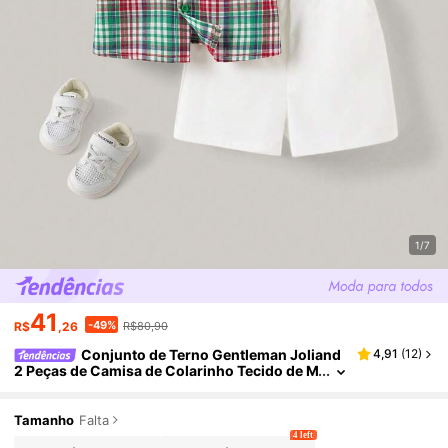
1/7
41
-49%
R$
,26
R$80,90
Conjunto de Terno Gentleman Joliand
4,91
(
12
)
2 Peças de Camisa de Colarinho Tecido de M
angas Curtas Decorada com Laço Branco e
Xadrez Verde e Shorts Brancos para Bebê Menin
o, Adequado para Uso Casual Diário, Passeios, F
Tamanho
Falta
estas, Reuniões, Verão e Outono
4 left