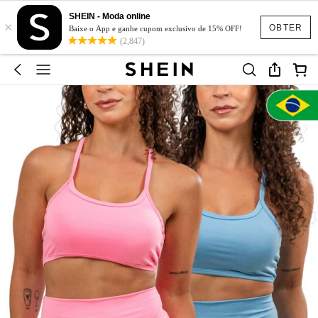
SHEIN - Moda online
×
OBTER
Baixe o App e ganhe cupom exclusivo de 15% OFF!
(2,847)