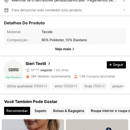
Reenviar se o item estiver perdido/danificado · Pagamentos Seguros · Proteção de privacidade
Para denunciar este vendedor e/ou produto
Detalhes Do Produto
Material:
Tecido
1K Seguidores
4,80
Composição:
90% Poliéster, 10% Elastano
1K Seguidores
4,80
Veja mais
1K Seguidores
4,80
Sieri Textil
Seguir
N***i
seguido
1 dia atrás
1K Seguidores
4,80
18K Vendido recentemente
1.9K Compra recorrente
cal
Loja Parceira Local
ótima qualidade (1000+)
amor (1000+)
linda (700+)
pequeno (
1K Seguidores
4,80
Você Também Pode Gostar
1K Seguidores
4,80
Recomendar
Sapato
Bolsas & Bagagens
Roupa interior e roupa 
1K Seguidores
4,80
1K Seguidores
4,80