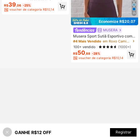
pped para Exercícios, Sutiã de Yoga
39
#1 Mais Vendido
em Rosa Sutiãs esportivos femininos
Plissado Sem Costura com Bojo Ro
R$
,06
-25%
Clientes recorrentes
sa Primavera, Athleisure
voucher de categoria R$10,14
25
Economize R$20,07
MUSERA
Musera Sport Sutiã Esportivo com A
lças Finas, Decote Profundo e Cost
#4 Mais Vendido
em Roxo Camisetas e regatas esportivas femininas
as Cruzadas para Atividades como
100+ vendido
(1000+)
Pádel, Tênis, Pickleball, Fitness, Yo
50
ga, Pilates e Uso Casual Diário
R$
,88
-28%
voucher de categoria R$10,14
GANHE R$12 OFF
ADICIONAR AO CARRINHO
Registrar
30% OFF!