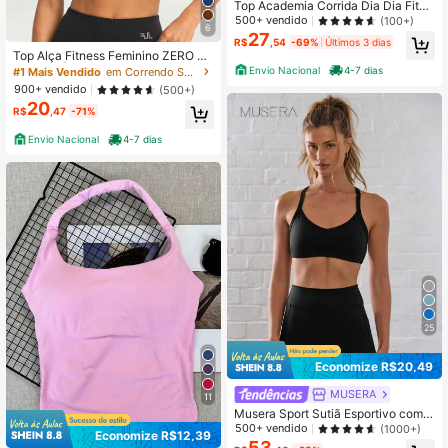
Top Academia Corrida Dia Dia Fitne
ss Duplo Alça Fina Zero Transparên
500+ vendido
(100+)
6
cia Moda Cores
27
R$
,54
-69%
Últimos 3 dias
Top Alça Fitness Feminino ZERO TR
ANSPARÊNCIA Básico com Forro e
Envio Nacional
4-7 dias
#1 Mais Vendido
em Correndo Sutiãs esportivos femininos
ntrada para Bojo Treino Academia Y
900+ vendido
(500+)
oga Musculação
20
R$
,47
-71%
Envio Nacional
4-7 dias
25
Economize R$20,49
MUSERA
11
Musera Sport Sutiã Esportivo com
Decote Profundo, Alças Cruzadas n
500+ vendido
(1000+)
Economize R$12,39
as Costas, Roupas Esportivas, Pade
#1 Mais Vendido
em Rosa Camisetas e regatas esportivas femininas
53