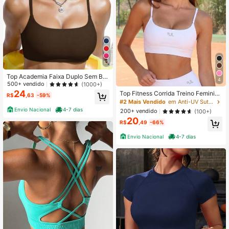
13
Top Academia Faixa Duplo Sem Boj
4
o Alça Fina Zero Transparência Mo
500+ vendido
(1000+)
da Cores
24
Top Fitness Corrida Treino Feminino
R$
,63
-59%
Zero Transparência com Forro e Ent
#2 Mais Vendido
em Anti-UV Sutiãs esportivos femininos
rada para Bojo – Alça Reforçada par
Envio Nacional
4-7 dias
200+ vendido
(100+)
a Academia e Treino
20
R$
,49
-66%
Envio Nacional
4-7 dias