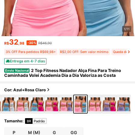
1/11
32
-30%
R$
,98
R$46,90
3% OFF Para pedidos R$69,98+
R$2,00 OFF: Sem valor mínimo
Queda de preç
Entrega em 4-7 dias
2 Top Fitness Nadador Alça Fina Para Treino
Envio Nacional
Caminhada Volei Academia Dia a Dia Valoriza as Costa
Cor: Azul+Rosa Claro
Tamanho
:
BR
Padrão
P
M
(M)
G
GG