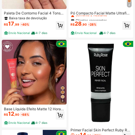
4
Clientes recorrentes
Somente 2 Restante
Paleta De Contorno Facial 4 Tons E
Pó Compacto Facial Matte Ultrafino
feito Matte - Ludurana B0033
9g - Vult
Baixa taxa de devolução
Clientes recorrentes
Clientes recorrentes
17
28
Somente 2 Restante
Somente 2 Restante
R$
,99
-40%
R$
,90
-28%
Clientes recorrentes
Envio Nacional
4-7 dias
Envio Nacional
4-7 dias
Somente 2 Restante
8
Base Líquida Efeito Matte 12 Horas
12
de Hidratação 30gr Oil Free - Face
R$
,90
-68%
Beautiful
Envio Nacional
4-7 dias
Primer Facial Skin Perfect Ruby Ro
14
se