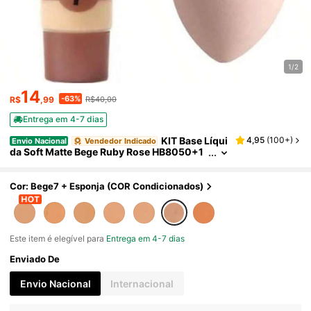
1/2
14
-63%
R$
,99
R$40,00
Entrega em 4-7 dias
KIT Base Líqui
4,95
(
100+
)
Envio Nacional
Vendedor Indicado
da Soft Matte Bege Ruby Rose HB8050+1
PC Esponjas Faciais Para Maquiagem(CO
R aleatórias)
Cor: Bege7 + Esponja (COR Condicionados)
Este item é elegível para
Entrega em 4-7 dias
Enviado De
Envio Nacional
Internacional