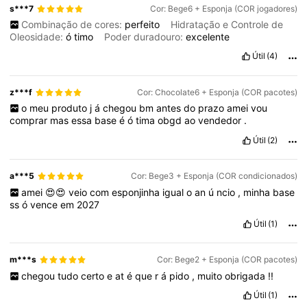
s***7
Cor: Bege6 + Esponja (COR jogadores)
Combinação de cores:
perfeito
Hidratação e Controle de
Oleosidade:
ó
timo
Poder duradouro:
excelente
Útil
(4)
z***f
Cor: Chocolate6 + Esponja (COR pacotes)
o
meu
produto
j
á
chegou
bm
antes
do
prazo
amei
vou
comprar
mas
essa
base
é
ó
tima
obgd
ao
vendedor
.
Útil
(2)
a***5
Cor: Bege3 + Esponja (COR condicionados)
amei
😍😍
veio
com
esponjinha
igual
o
an
ú
ncio
,
minha
base
ss
ó
vence
em
2027
Útil
(1)
m***s
Cor: Bege2 + Esponja (COR pacotes)
chegou
tudo
certo
e
at
é
que
r
á
pido
,
muito
obrigada
!!
Útil
(1)