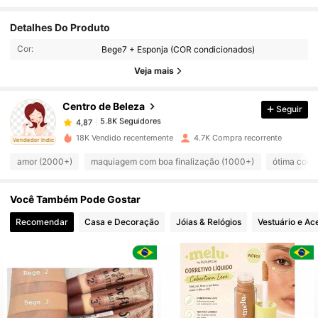
5.8K Seguidores
4,87
Detalhes Do Produto
Cor:
Bege7 + Esponja (COR condicionados)
5.8K Seguidores
4,87
Veja mais
Centro de Beleza
Seguir
5.8K Seguidores
4,87
o***0
pago
1 dia atrás
18K Vendido recentemente
4.7K Compra recorrente
ado
Vendedor Indicado
5.8K Seguidores
4,87
amor (2000+)
maquiagem com boa finalização (1000+)
ótima cobe
Você Também Pode Gostar
5.8K Seguidores
4,87
Recomendar
Casa e Decoração
Jóias & Relógios
Vestuário e Ac
5.8K Seguidores
4,87
5.8K Seguidores
4,87