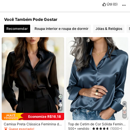
Útil
(0)
Você Também Pode Gostar
Recomendar
Roupa interior e roupa de dormir
Jóias & Relógios
9
Economize R$16,18
19
Camisa Preta Clássica Feminina de
Top de Cetim de Cor Sólida Feminin
Manga Longa com Detalhes de Bot
a, Top Casual de Negócios com Gol
500+ vendido
(1000+)
Quase esgotado!