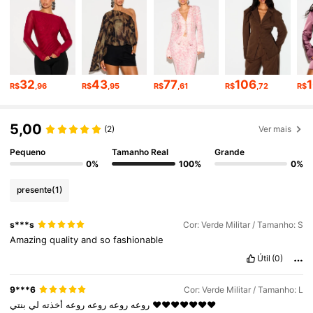
561K Seguidores
4,80
561K Seguidores
4,80
32
43
77
106
R$
,96
R$
,95
R$
,61
R$
,72
R$
5,00
(2)
Ver mais
561K Seguidores
4,80
Pequeno
Tamanho Real
Grande
0%
100%
0%
561K Seguidores
4,80
presente
(1)
561K Seguidores
4,80
s***s
Cor: Verde Militar / Tamanho: S
Amazing
quality
and
so
fashionable
Útil
(0)
561K Seguidores
4,80
9***6
Cor: Verde Militar / Tamanho: L
لي
أخذته
روعه
روعه
روعه
روعه
بنتي
❤️❤️❤️❤️❤️❤️❤️