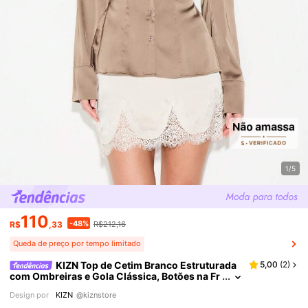
1/5
110
-48%
R$
,33
R$212,16
Queda de preço por tempo limitado
KIZN Top de Cetim Branco Estruturada
5,00
(
2
)
com Ombreiras e Gola Clássica, Botões na Fr
ente, Manga Longa, Camisa Profissional de E
Design por
KIZN
@kiznstore
scritório