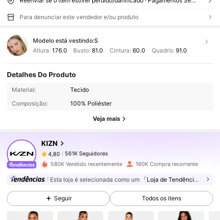
Reenviar se o item estiver perdido/danificado · Pagamentos Seguros · Proteção de privacidade
Para denunciar este vendedor e/ou produto
Modelo está vestindo:
S
Altura:
176.0
Busto:
81.0
Cintura:
60.0
Quadris:
91.0
Detalhes Do Produto
561K Seguidores
4,80
Material:
Tecido
Composição:
100% Poliéster
561K Seguidores
4,80
Veja mais
KIZN
561K Seguidores
4,80
m***n
pago
1 dia atrás
580K Vendido recentemente
160K Compra recorrente
Esta loja é selecionada como um
「Loja de Tendências」
561K Seguidores
4,80
Seguir
Todos os itens
561K Seguidores
4,80