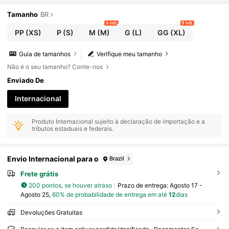
Tamanho
BR
6 left
8 left
PP
(XS)
P
(S)
M
(M)
G
(L)
GG
(XL)
Guia de tamanhos
Verifique meu tamanho
Não é o seu tamanho? Conte-nos
Enviado De
Internacional
Produto Internacional sujeito à declaração de importação e a
tributos estaduais e federais.
Envio Internacional para o
Brazil
Frete grátis
200 pontos, se houver atraso
Prazo de entrega:
Agosto 17 -
Agosto 25,
60% de probabilidade de entrega em até
12
dias
Devoluções Gratuitas