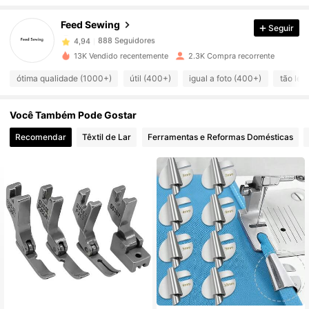
Feed Sewing
Seguir
888 Seguidores
4,94
13K Vendido recentemente
2.3K Compra recorrente
ótima qualidade (1000+)
útil (400+)
igual a foto (400+)
tão leg
888 Seguidores
4,94
Você Também Pode Gostar
888 Seguidores
4,94
Recomendar
Têxtil de Lar
Ferramentas e Reformas Domésticas
888 Seguidores
4,94
888 Seguidores
4,94
888 Seguidores
4,94
888 Seguidores
4,94