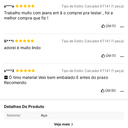
a***a
Tipo de Estilo: Calcador KT141 (1 peça)
Trabalho
muito
com
jeans
ent
ã
o
comprei
pra
testar
,
foi
a
melhor
compra
que
fiz
!
Útil
(1)
G***l
Tipo de Estilo: Calcador KT141 (1 peça)
adorei
é
muito
lindo
Útil
(1)
s***2
Tipo de Estilo: Calcador KT141 (1 peça)
Ó
timo
material
Veio
bem
embalado
E
antes
do
prazo
Recomendo
Útil
(0)
Detalhes Do Produto
888 Seguidores
4,94
Material:
Aço
Veja mais
888 Seguidores
4,94