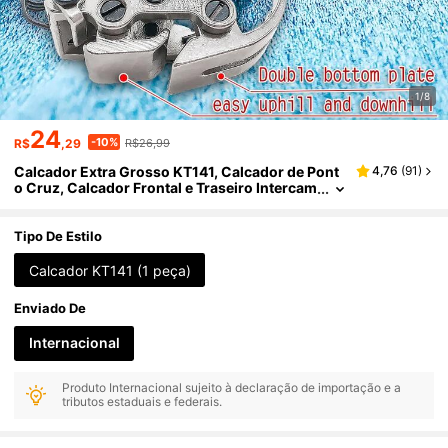
1/8
24
-10%
R$
,29
R$26,99
Calcador Extra Grosso KT141, Calcador de Pont
4,76
(
91
)
o Cruz, Calcador Frontal e Traseiro Intercam
biável para Máquina de Costura
Tipo De Estilo
Calcador KT141 (1 peça)
Enviado De
Internacional
Produto Internacional sujeito à declaração de importação e a
tributos estaduais e federais.