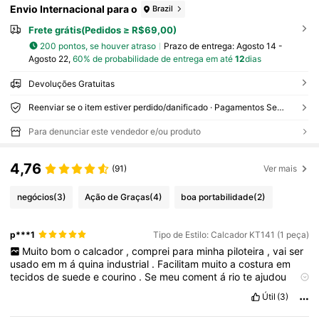
Envio Internacional para o
Brazil
Frete grátis(Pedidos ≥ R$69,00)
200 pontos, se houver atraso
Prazo de entrega:
Agosto 14 -
Agosto 22,
60% de probabilidade de entrega em até
12
dias
Devoluções Gratuitas
Reenviar se o item estiver perdido/danificado · Pagamentos Seguros · Proteção de privacidade
Para denunciar este vendedor e/ou produto
4,76
(91)
Ver mais
negócios
(3)
Ação de Graças
(4)
boa portabilidade
(2)
p***1
Tipo de Estilo: Calcador KT141 (1 peça)
Muito
bom
o
calcador
,
comprei
para
minha
piloteira
,
vai
ser
usado
em
m
á
quina
industrial
.
Facilitam
muito
a
costura
em
tecidos
de
suede
e
courino
.
Se
meu
coment
á
rio
te
ajudou
curta
por
favor
.
Útil
(3)