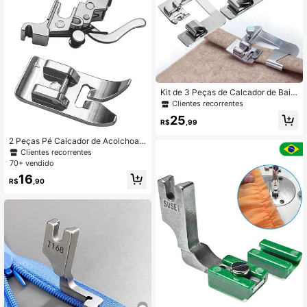
Kit de 3 Peças de Calcador de Bain
ha Enrolada - Conjunto de Calcador
Clientes recorrentes
de Bainha Larga Compatível com M
25
áquinas de Costura de Haste Baixa
R$
,99
para Brother, Janome, Juki - Taman
hos 1/2", 3/4", 1"
2 Peças Pé Calcador de Acolchoad
o e Costura Universal e Adaptador
Clientes recorrentes
de Pé de Haste Baixa para Acessóri
70+ vendido
os de Máquina de Costura Domésti
16
ca
R$
,90