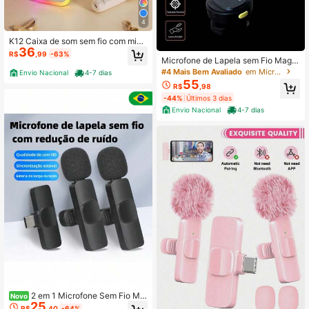
4
K12 Caixa de som sem fio com micr
36
ofone Karaokê, Mini Alto-falante Bl
R$
,99
-63%
uetooth portátil de Karaoke com 1/2
Microfone de Lapela sem Fio Magn
Microfone
etico Redondo
#4 Mais Bem Avaliado
em Microfone
Envio Nacional
4-7 dias
55
R$
,98
-44%
Últimos 3 dias
Envio Nacional
4-7 dias
2 em 1 Microfone Sem Fio Min
Novo
25
i Lapela, Plug & Play, Compatível c
R$
,40
-64%