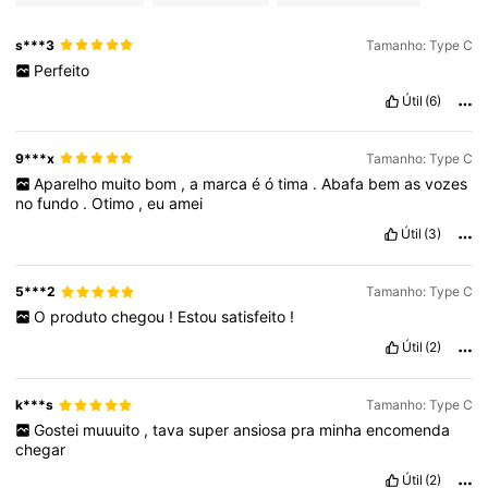
s***3
Tamanho: Type C
Perfeito
Útil
(6)
9***x
Tamanho: Type C
Aparelho
muito
bom
,
a
marca
é
ó
tima
.
Abafa
bem
as
vozes
no
fundo
.
Otimo
,
eu
amei
Útil
(3)
5***2
Tamanho: Type C
O
produto
chegou
!
Estou
satisfeito
!
Útil
(2)
k***s
Tamanho: Type C
Gostei
muuuito
,
tava
super
ansiosa
pra
minha
encomenda
chegar
Útil
(2)