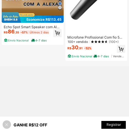
Economize R$113,45
Echo Spot Smart Speaker com Alex
86
a: Despertador Inteligente + Som Vi
R$
,55
-57%
Últimos 2 dias
brante (Branco/Preto/Azul)!
Microfone Profissional Com fio 5M
Envio Nacional
4-7 dias
Dinâmico M-508
100+ vendido
(100+)
30
R$
,91
-52%
Envio Nacional
4-7 dias
Vendedor Indicado
GANHE R$12 OFF
ADICIONAR AO CARRINHO
Registrar
47% OFF!