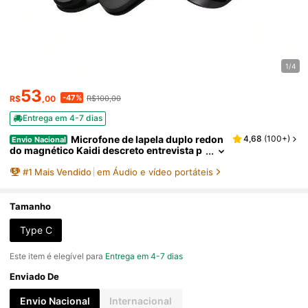
1/4
53
-47%
R$
,00
R$100,00
Entrega em 4-7 dias
Microfone de lapela duplo redon
4,68
(
100+
)
Envio Nacional
do magnético Kaidi descreto entrevista p
odcast video
#
1
Mais Vendido
em Áudio e vídeo portáteis
Tamanho
Type C
Este item é elegível para
Entrega em 4-7 dias
Enviado De
Envio Nacional
Internacional