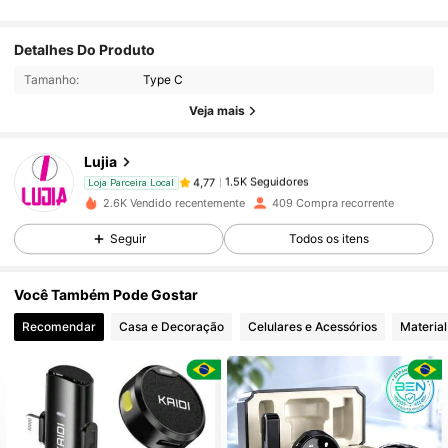
1.5K Seguidores
4,77
Detalhes Do Produto
Tamanho:
Type C
1.5K Seguidores
4,77
Veja mais
Lujia
1.5K Seguidores
4,77
Loja Parceira Local
5***1
pago
1 dia atrás
2.6K Vendido recentemente
409 Compra recorrente
Seguir
Todos os itens
1.5K Seguidores
4,77
Você Também Pode Gostar
1.5K Seguidores
4,77
Recomendar
Casa e Decoração
Celulares e Acessórios
Material
1.5K Seguidores
4,77
1.5K Seguidores
4,77