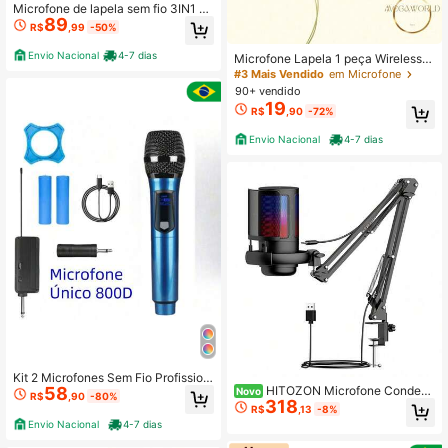
Microfone de lapela sem fio 3IN1 pa
89
ra transmissão de vídeo ao vivo F11
R$
,99
-50%
-3N1-2
Envio Nacional
4-7 dias
Microfone Lapela 1 peça Wireless S
em Fio USB Tipo C Android Envio I
#3 Mais Vendido
em Microfone
mediato
90+ vendido
19
R$
,90
-72%
Envio Nacional
4-7 dias
Kit 2 Microfones Sem Fio Profission
58
HITOZON Microfone Condens
al UHF com Display LED e Receptor
Novo
R$
,90
-80%
318
ador para Jogos, Plugue USB-A, Ilu
de Alta Performance
R$
,13
-8%
minação RGB, Suporte de Braço Art
Envio Nacional
4-7 dias
iculado, Adequado para Videoconfe
rência, Canto, Transmissão ao Vivo,