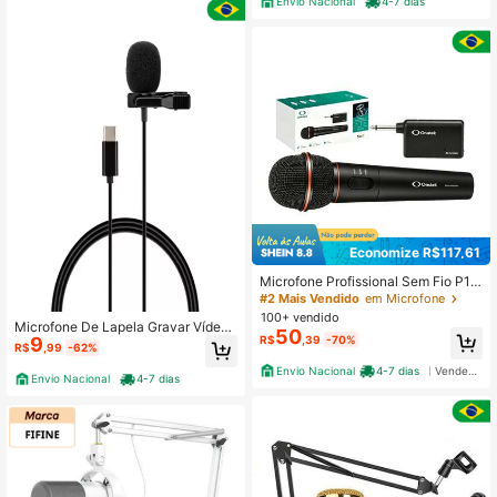
Envio Nacional
4-7 dias
Economize R$117,61
Microfone Profissional Sem Fio P10
Alcance de 30m Unidirecional Wirel
#2 Mais Vendido
em Microfone
ess para Karaokê Live Stream e Gra
100+ vendido
Microfone De Lapela Gravar Vídeo
vação Profissional Alta Sensibilidad
50
R$
,39
-70%
9
Usb Entrada Tipo-c
e -54dB 90Hz-10000Hz
R$
,99
-62%
Envio Nacional
4-7 dias
Vendedor Indicado
Envio Nacional
4-7 dias