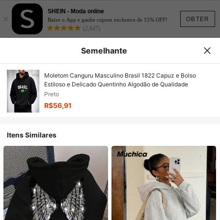
SHEIN - Moda online
×
OBTER
Baixe o App e ganhe cupom exclusivo de 15% OFF!
(2,847)
Semelhante
Moletom Canguru Masculino Brasil 1822 Capuz e Bolso
Estiloso e Delicado Quentinho Algodão de Qualidade
Preto
R$56,91
Itens Similares