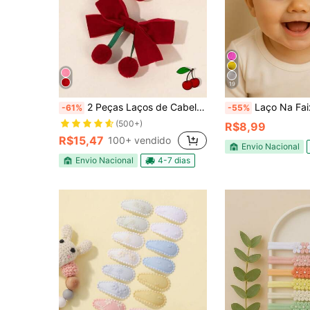
19
2 Peças Laços de Cabelo em Forma de Cereja para Meninas, Laços de Veludo Vermelho com Presilhas de Jacaré, Presilhas de Cabelo Fofinhas de Frutas, Laços de Rabo de Cavalo para Meninas Pequenas, Novos Acessórios de Cabelo para Crianças para Ano Novo
Laço Na Faixa De Cabelo
-61%
-55%
(500+)
R$8,99
R$15,47
100+ vendido
Envio Nacional
Envio Nacional
4-7 dias