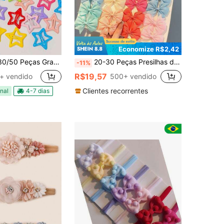
Economize R$2,42
dos Em Forma De Estrela, Acessórios Ideais De Cabelo Para Meninas, Para Festa, Penteado De Feriado (Cor Aleatória)
20-30 Peças Presilhas de Cabelo Borboleta de Cores Mistas Estilo Coreano Acessórios de Cabelo da Moda para Crianças
-11%
R$19,57
k+ vendido
500+ vendido
Clientes recorrentes
nal
4-7 dias