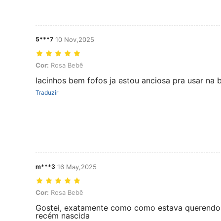
5***7
10 Nov,2025
Cor: Rosa Bebê
Cor:
Rosa Bebê
lacinhos bem fofos ja estou anciosa pra usar na 
Traduzir
m***3
16 May,2025
Cor: Rosa Bebê
Cor:
Rosa Bebê
Gostei, exatamente como como estava querendo
recém nascida