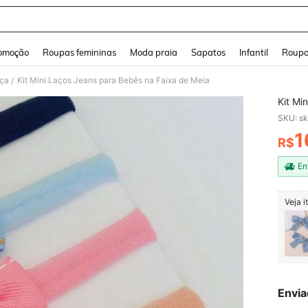
and down arrow keys to navigate search Buscas recentes and Pesquisar e Encontr
omoção
Roupas femininas
Moda praia
Sapatos
Infantil
Roupa
nça
Kit Mini Laços Jeans para Bebês na Faixa de Meia
/
Kit Mi
SKU: s
1
R$
PR
En
Veja 
Envia