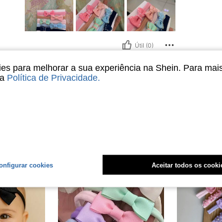
Útil (0)
s para melhorar a sua experiência na Shein. Para mai
liações
sa
Política de Privacidade
.
onfigurar cookies
Aceitar todos os cooki