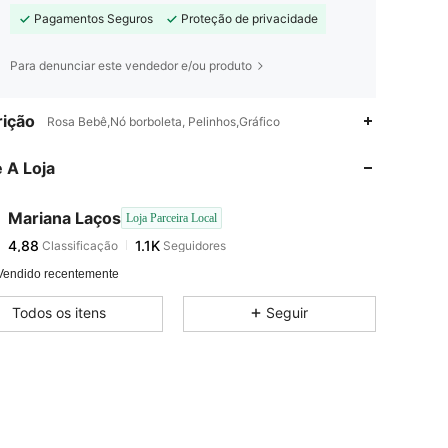
Pagamentos Seguros
Proteção de privacidade
Para denunciar este vendedor e/ou produto
4,88
1.1K
ição
Rosa Bebê,Nó borboleta, Pelinhos,Gráfico
4,88
1.1K
 A Loja
4,88
1.1K
4,88
1.1K
Mariana Laços
Loja Parceira Local
4,88
1.1K
Classificação
Seguidores
a***a
seguido
1 dia atrás
4,88
1.1K
Vendido recentemente
4,88
1.1K
Todos os itens
Seguir
4,88
1.1K
4,88
1.1K
4,88
1.1K