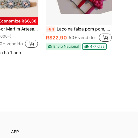
Economize R$6,38
trass Decorado Sem Costura Elásticos Laços De Cabelo Para Decoração Festiva Infantil
Laço na faixa pom pom, kit com 7 laços na faixa para Bebês
-8%
1000+)
R$22,90
50+ vendido
0+ vendido
Envio Nacional
4-7 dias
o há 1 ano
APP