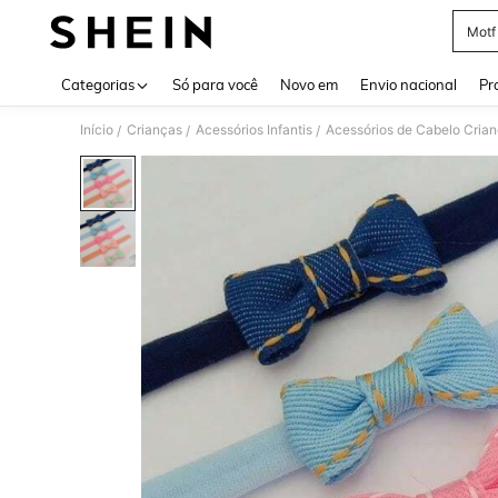
Motf
Use up 
Categorias
Só para você
Novo em
Envio nacional
Pr
Início
Crianças
Acessórios Infantis
Acessórios de Cabelo Cria
/
/
/