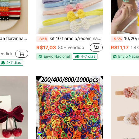
eia de seda para recém nascido
kit 10 tiaras p/recém nascido, faixas de bebê, lacinho de crochê na meia de seda
10/20/30/50 Peças Grampos De Cabelo Coloridos Varia
-62%
-55%
R$17,03
R$11,17
80+ vendido
1,4
endido
Envio Nacional
4-7 dias
Envio Nacio
4-7 dias