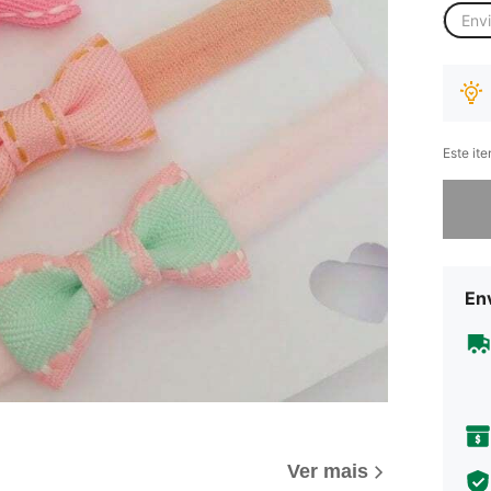
Env
Este it
Desculp
Env
Ver mais