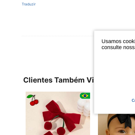
Traduzir
Usamos cookie
Ver Mais Ava
consulte nos
Clientes Também Visitaram
C