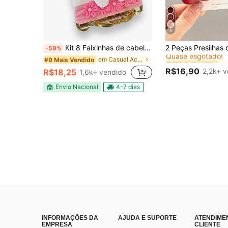
5
#4 Mais Vendido
Kit 8 Faixinhas de cabelo Crochê/Flores na meia de seda para bebê
-59%
Quase esgotado!
#4 Mais Vendido
#4 Mais Vendido
em Casual Acessórios para cabelo infantil
#9 Mais Vendido
Quase esgotado!
Quase esgotado!
R$16,90
2,2k+ 
R$18,25
1,6k+ vendido
#4 Mais Vendido
Quase esgotado!
Envio Nacional
4-7 dias
INFORMAÇÕES DA
AJUDA E SUPORTE
ATENDIME
EMPRESA
CLIENTE