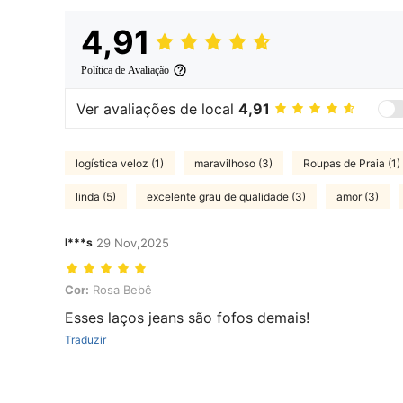
4,91
Política de Avaliação
Ver avaliações de local
4,91
logística veloz (1)
maravilhoso (3)
Roupas de Praia (1)
linda (5)
excelente grau de qualidade (3)
amor (3)
l***s
29 Nov,2025
Cor: Rosa Bebê
Cor:
Rosa Bebê
Esses laços jeans são fofos demais!
Traduzir