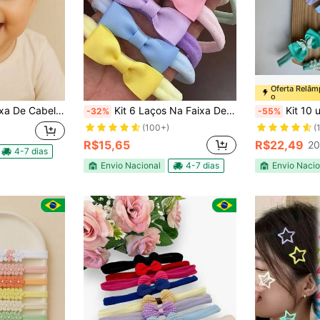
Oferta Relâ
o
 De Bebê Na Meia De Seda
Kit 6 Laços Na Faixa De Cabelo Para Bebê Na Meia De Seda Cores Pastéis
Kit 10 unidade de Meia d
-32%
-55%
(100+)
(
R$15,65
R$22,49
20
4-7 dias
Envio Nacional
4-7 dias
Envio Nacio