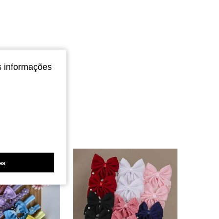
s informações
es