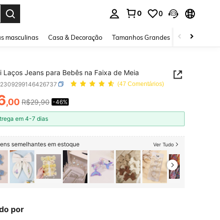
0
0
ar. Press Enter to select.
s masculinas
Casa & Decoração
Tamanhos Grandes
Joias e acessó
ni Laços Jeans para Bebês na Faixa de Meia
k2309299146426737
(47 Comentários)
6
,00
R$29,90
-46%
ICE AND AVAILABILITY
trega em 4-7 dias
itens semelhantes em estoque
Ver Tudo
do por