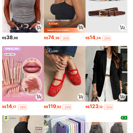
38
74
14
R$
,99
R$
,36
R$
,24
-20%
-25%
14
119
123
R$
,17
R$
,92
R$
,12
-29%
-20%
-20%