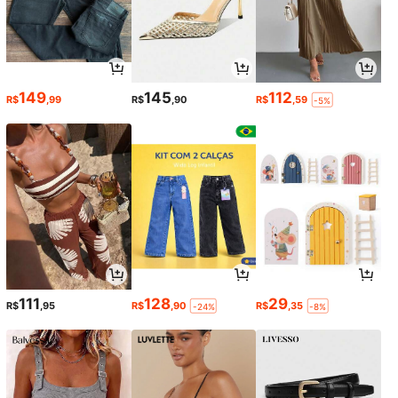
149
145
112
R$
,99
R$
,90
R$
,59
-5%
111
128
29
R$
,95
R$
,90
R$
,35
-24%
-8%