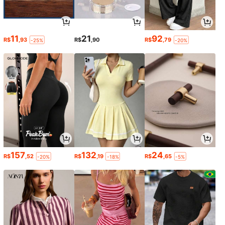
11
21
92
R$
,93
R$
,90
R$
,79
-25%
-20%
157
132
24
R$
,52
R$
,19
R$
,65
-20%
-18%
-5%