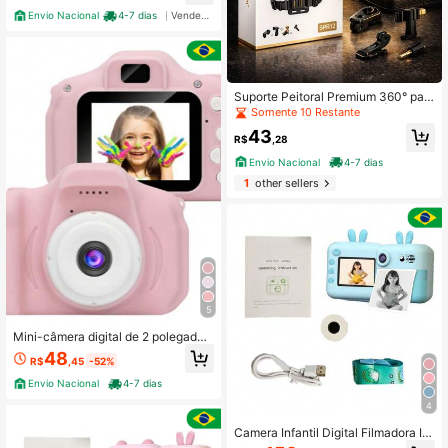
Envio Nacional
4-7 dias
Vendedor Indicado
Suporte Peitoral Premium 360° par
a Câmeras e Smartphones | Ajustáv
Somente 10 Restante
el | Vídeos em Primeira Pessoa
43
R$
,28
Envio Nacional
4-7 dias
1
other sellers
5
Mini-câmera digital de 2 polegadas
com tela HD recarregável para cria
48
R$
,45
-52%
nças Brinquedos fotográficos fofos
com câmera
Envio Nacional
4-7 dias
4
Camera Infantil Digital Filmadora Inf
antil Mini Maquina Fotografica Infa