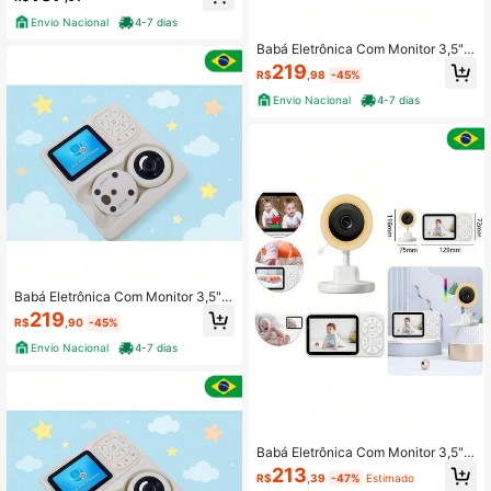
Envio Nacional
4-7 dias
Babá Eletrônica Com Monitor 3,5" V
isão Noturna Câmera C/ Sensor De
219
R$
,98
-45%
Temperatura De Áudio. QIU PRESE
NTES
Envio Nacional
4-7 dias
Babá Eletrônica Com Monitor 3,5" V
isão Noturna Câmera C/ Sensor De
219
R$
,90
-45%
Temperatura De Áudio. D.K.L
Envio Nacional
4-7 dias
Babá Eletrônica Com Monitor 3,5" V
isão Noturna Câmera C/ Sensor De
213
R$
,39
-47%
Estimado
Temperatura De Áudio - PRIMICIAS