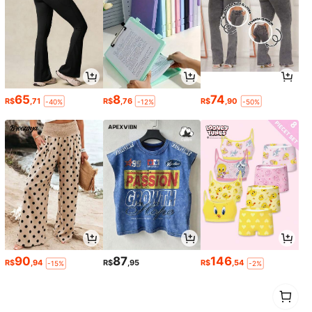
65
8
74
R$
,71
R$
,76
R$
,90
-40%
-12%
-50%
90
87
146
R$
,94
R$
,95
R$
,54
-15%
-2%
1
0