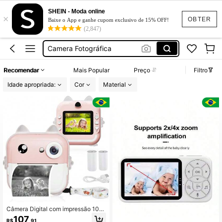
SHEIN - Moda online
×
Mini Camera
OBTER
Baixe o App e ganhe cupom exclusivo de 15% OFF!
(2,847)
Camera De Segurança Wifi
Camera Fotográfica
Estojo Escolar Infantil
Recomendar
Mais Popular
Preço
Filtro
Baba Eletrônica
Idade apropriada:
Cor
Material
Mini Camera
Camera De Segurança Wifi
Câmera Digital com impressão 108
0P
107
R$
,91