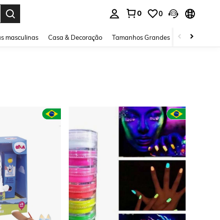
0
0
ar. Press Enter to select.
s masculinas
Casa & Decoração
Tamanhos Grandes
Joias e acessó