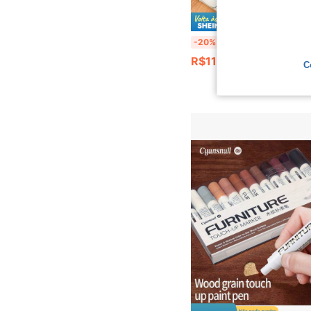
Economize
1 Rolo 3/6/12m Papel para Desenho de Grafite, Rolo de Papel para Pintura DIY, Preenchimento de Pintura, Ferramenta de Pintura para C
-20%
R$11,99
C