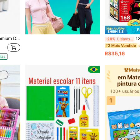
E
ol Estojo 48 Cores
12/24/48/60/72/120/168 
-20%
Últimos 3 dias
#2 Mais Vendido
R$35,16
ias
Mais
em Mate
pintura
inf
1