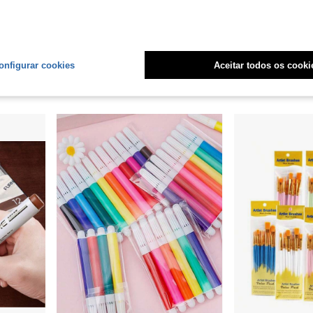
 R$3,00
E
ultivo da Imaginação, Presente de Volta às Aulas
Giz De Cera Criança 6 Cores Haste Grossa Colorir Pintura Criatividade
1 Caixa de Lápis de
-60%
-4%
Últimos 3 dias
R$22,99
R$19,95
onfigurar cookies
Aceitar todos os cooki
Envio Nacional
4-7 dias