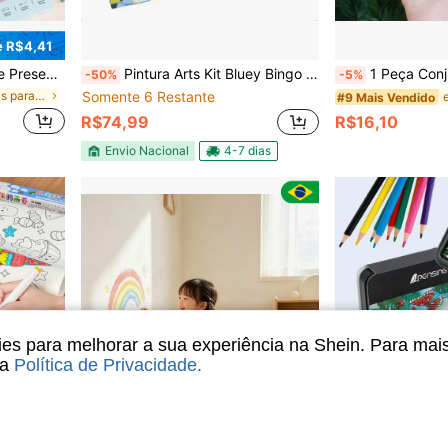
 R$4,41
 se Ajustam ao Formato da Mão, Pegada Confortável, Volta às Aulas
Pintura Arts Kit Bluey Bingo Brinquedo Infantil Mágico Desenhar Desenho Jogo Pintura Elka
1 Peça Conjunto de Tinta Aquarela com 16 Cores, 3 Pincéis de Água e
-50%
-5%
em Materiais para pintura e desenho infantil
Somente 6 Restante
#9 Mais Vendido
R$74,99
R$16,10
Envio Nacional
4-7 dias
s para melhorar a sua experiência na Shein. Para mai
sa
Política de Privacidade
.