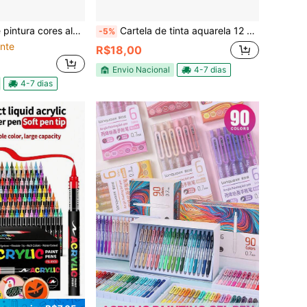
ntura cores aleatório
Cartela de tinta aquarela 12 cores
-5%
nte
R$18,00
Envio Nacional
4-7 dias
4-7 dias