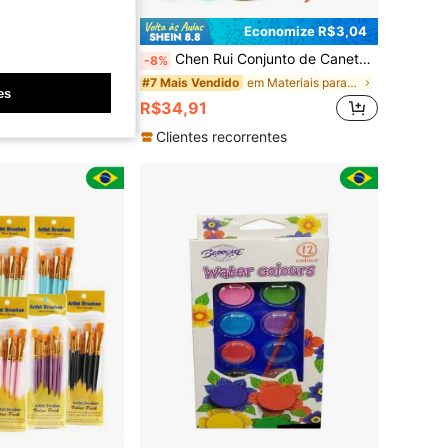
conomize R$0,96
Economize R$3,04
 Cor, 12 peças/18 peças/24 peças/36 peças/72 peças, Lápis de Arte, Lápis de Núcleo Macio, Lápis à Base de Óleo, Múltiplas Cores, Volta às Aulas
Chen Rui Conjunto de Canetas Marcadoras de Tinta Acrílica 12/24/36/48/60/80 Cores, Inclui 1 Ponta de Pincel & 1 Ponta Fina, Adequado para Madeira, Pedra, Tela, Abóbora, Volta às Aulas
-8%
em Materiais para pintura e desenho infantil
#7 Mais Vendido
es
R$34,91
Clientes recorrentes