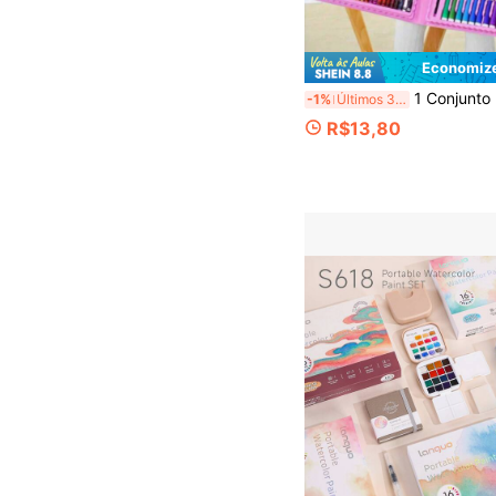
Economize
1 Conjunto 5 peças/68 peças/168 peças/208 peças Conjunto de Pintura Artística Infantil - Estilo de Presente 
-1%
Últimos 3 dias
R$13,80