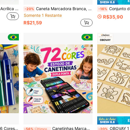
E
1 Peça Caneta Marcadora Acrílica de Ponta Macia com Líquido Direto, 288/240/200/168/120/100/72/60/48/36/24/12 Cores, Uso Estudantil, Não Transparente, Volta às Aulas
Caneta Marcadora Branca, À Prova d'Água e Resistente ao Desbotamento, Adequada para Arte, Vidro, Cerâmica, Madeira, Metal - Perfeita para Grafite e Fofo, Volta às Aulas
Conjunto de Marcadores de Arte Profissional com 12/24/48/60/72/120/168 Cores, com Pontas Macias e Pontas de Linha Fina, 168 Pontas Macias, Adequado para
-20%
-16%
Somente 1 Restante
R$35,90
R$21,59
E
sta Colorir Diversão
Canetinhas Marcadores Coloridas Touch Caneta 2 em1 Ponta Fina Dual Pen Canetinha Colorir Desenho
OBOVAY 1 Conjunto de Moldes Vazados de Animais de Madeira Fofos, Reutiliz
-56%
Últimos 3 dias
-20%