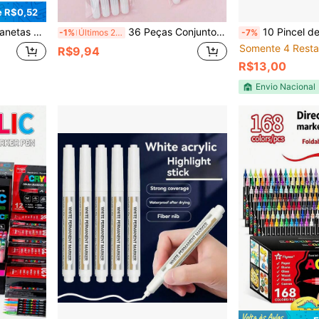
 R$0,52
em Móveis, Marcadores de Restauração de Piso de Madeira Composta, Canetas de Calafetagem
36 Peças Conjunto de Mini Marcadores/Canetas de Aquarela/Canetas para Desenho - Inclui 6/12 Cores - Design Portátil - Adequado para Desenho, Colorir, Marcar e Fazer Anotações em Ambientes Escolares, de Escritório e Domésticos
10 Pincel de pi
-1%
Últimos 2 dias
-7%
Somente 4 Resta
R$9,94
R$13,00
Envio Nacional