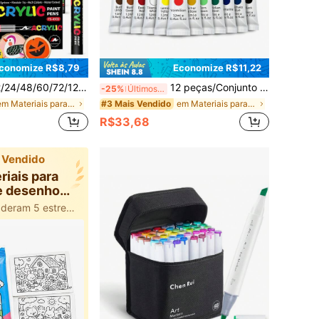
conomize R$8,79
Economize R$11,22
Cores Canetas Marcadoras Acrílicas para Artistas, Ponta Fina, Canetas de Pintura à Prova d'Água, Adequadas para Pedra, Vidro, Cerâmica, Pintura, Grafite, Presente de Volta às Aulas
12 peças/Conjunto 12ml Conjunto de Tinta Acrílica, Adequado para Tela, Madeira, Tecido, Couro, Papelão, Papel, MDF e Artesanato, Volta às Aulas
-25%
Últimos 3 dias
em Materiais para pintura e desenho infantil
em Materiais para pintura e desenho infantil
#3 Mais Vendido
R$33,68
 Vendido
riais para
 e desenho
antil
100+ usuários deram 5 estrelas