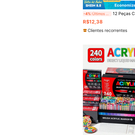
Economize
12 Peças Canetas Marcadoras de Grão de Madeira, Canetas Restauradoras Impermeáveis e Resistentes à Desbotamento para Reparar Arranhões 
-4%
Últimos 3 dias
R$12,38
Clientes recorrentes