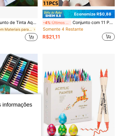
Economize R$0,88
 4 Esquemas de Cores Opcionais, Conjunto Completo Portátil de Aquarela Sólida, Volta às Aulas
Conjunto com 11 Peças (Inclui Quadro de Desenho + Pincel) - Papel de Quadro Redondo 3D, Papel de Arte e Artesanato de Espuma Expandida, Arte de Papel Divertida, Volta às Aulas
-4%
Últimos 3 dias
Somente 4 Restante
em Materiais para pintura e desenho infantil
R$21,11
s informações