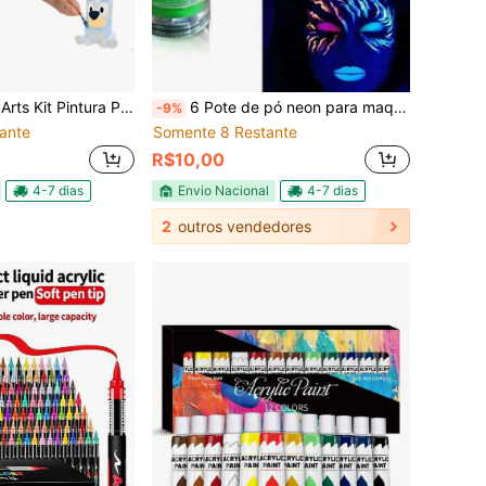
inta Pincel Bonecos Bingo Bluey Inmetro +4a Atóxico Elka
6 Pote de pó neon para maquiagem e unha
-9%
ante
Somente 8 Restante
R$10,00
4-7 dias
Envio Nacional
4-7 dias
2
outros vendedores