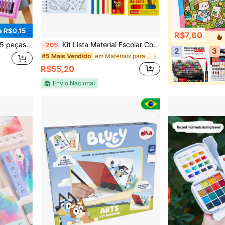
 R$0,15
R$7,60
Premium, Inclui Suprimentos de Pintura, Giz de Cera, Borrachas, Volta às Aulas
Kit Lista Material Escolar Completo Caderno96fls Lápis de Cor Cola Giz-kaz Ensino Fundamental Menino-Menina
-20%
2
3
em Materiais para pintura e desenho infantil
#5 Mais Vendido
R$55,20
Envio Nacional