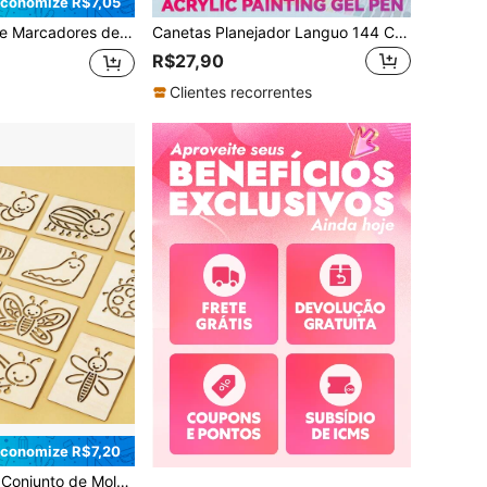
conomize R$7,05
 Pintura, Rabiscos e Camadas. Marcadores Acrílicos Líquidos Retos Adequados para Rocha, Vidro, Cerâmica, Ovos de Páscoa, Metal, Madeira e Outros Materiais, À Prova d'Água. Presente Perfeito de Volta às Aulas para Família e Amigos...
Canetas Planejador Languo 144 Cores, Embalagem de Caixa de Presente com 90/72/54/36 Cores & 6 Temas de Cores (15 Opções), Canetas Gel Clicáveis, Volta às Aulas
R$27,90
Clientes recorrentes
conomize R$7,20
áveis, Adequados para Iniciantes em Artesanato, Suprimentos de Artes & Artesanato, Modelos de Desenho Educativos