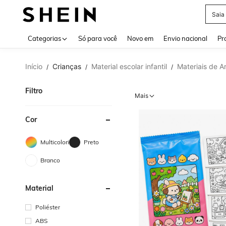
Calç
Use up 
Categorias
Só para você
Novo em
Envio nacional
Pr
Início
Crianças
Material escolar infantil
Materiais de Ar
/
/
/
Filtro
Mais
Cor
Multicolorido
Preto
Branco
Material
Poliéster
ABS