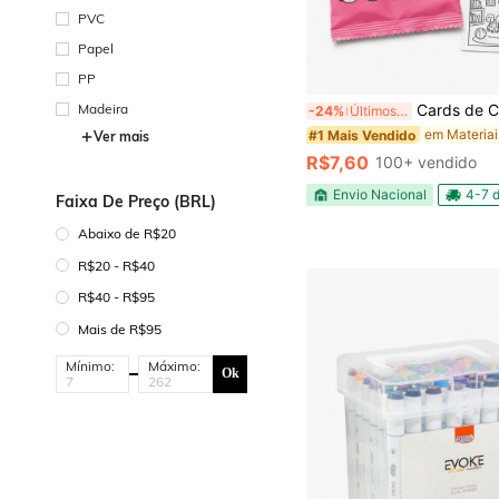
PVC
Papel
PP
Madeira
Cards de Colorir – Pacote Com
-24%
Últimos 3 dias
#1 Mais Vendido
Ver mais
R$7,60
100+ vendido
Envio Nacional
4-7 d
Faixa De Preço (BRL)
Abaixo de R$20
R$20 - R$40
R$40 - R$95
Mais de R$95
Mínimo:
Máximo:
Ok