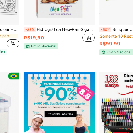
 4 Cards Exclusivos
Hidrográfica Neo-Pen Gigante C/12 Cores
Brinquedo Arts Kit Pintura Pintar T
-23%
-50%
em Materiais para pintura e desenho infantil
Somente 10 Rest
R$19,90
R$99,99
Envio Nacional
ias
Envio Nacional