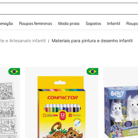
a Jeans Feminina
and down arrow keys to navigate search Buscas recentes and Pesquisar e Encontr
omoção
Roupas femininas
Moda praia
Sapatos
Infantil
Roupa
te e Artesanato infantil
Materiais para pintura e desenho infantil
/