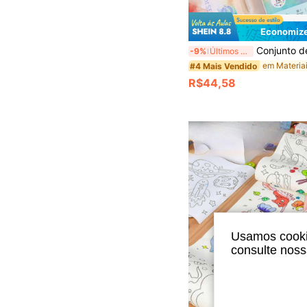
Economize
Conjunto de Presente de Aquarela Sólida, Cores Ricas, Textura Fina, Tons em Camadas, Linhas Suaves que
-9%
Últimos 3 dias
#4 Mais Vendido
R$44,58
Usamos cookie
consulte nos