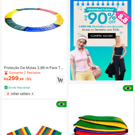
Proteção De Molas 3,66 m Para To
das Cama Elástica - Excelência na
Somente 2 Restante
Qualidade e Alta Durabilidade.
299
R$
,99
-3%
Envio Nacional
2
other sellers