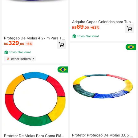
Adquira Capas Coloridas para Tubo
69
s de Cama Elástica Pula Pula - 10 u
R$
,00
-63%
nidades
Envio Nacional
Proteção De Molas 4,27 m Para To
329
das Cama Elástica - Excelência na
R$
,99
-6%
Qualidade e Alta Durabilidade.
Envio Nacional
2
other sellers
Protetor Proteção De Molas 3,05 M
Protetor De Molas Para Cama Elásti