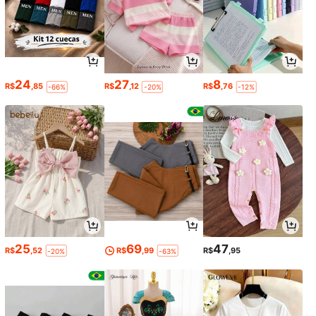
24
27
8
R$
,85
R$
,12
R$
,76
-66%
-20%
-12%
25
69
47
R$
,52
R$
,99
R$
,95
-20%
-63%