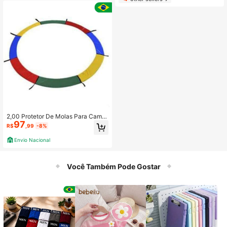
2,00 Protetor De Molas Para Cama
97
Elástica Redonda – Diversão Garant
R$
,99
-8%
ida
Envio Nacional
Você Também Pode Gostar