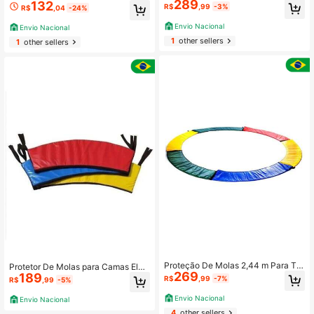
289
etros De Diâmetro Pula Pula - Excel
132
ca Redonda – Diversão Garantida
R$
,99
-3%
R$
,04
-24%
ência na Qualidade e Alta Durabilid
ade.
Envio Nacional
Envio Nacional
1
other sellers
1
other sellers
Proteção De Molas 2,44 m Para To
Protetor De Molas para Camas Elás
269
das Cama Elástica - Excelência na
189
ticas Pula Pula 1,40 - Colorido.
R$
,99
-7%
R$
,99
-5%
Qualidade e Alta Durabilidade.
Envio Nacional
Envio Nacional
4
other sellers