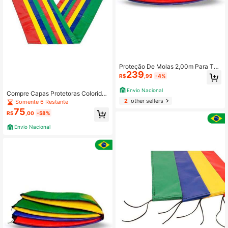
Proteção De Molas 2,00m Para Tod
239
as Cama Elástica - Excelência na Q
R$
,99
-4%
ualidade e Alta Durabilidade.
Envio Nacional
Compre Capas Protetoras Coloridas
para Isotubo de Cama Elástica Pula
2
other sellers
Somente 6 Restante
Pula - 15 unidades
75
R$
,00
-58%
Envio Nacional