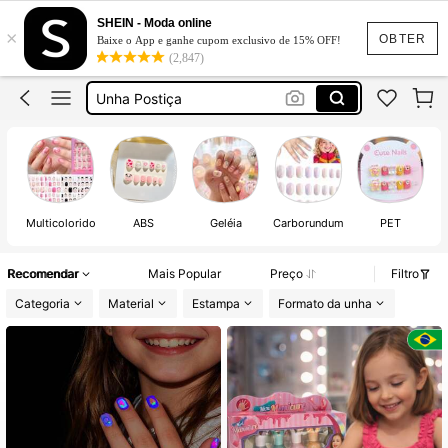
Unhas Postiça Infanti
SHEIN - Moda online
×
Maquiagem Infantil
OBTER
Baixe o App e ganhe cupom exclusivo de 15% OFF!
(2,847)
Unha Postiça
Adesivo De Unha
Unhas Postiças
Unhas Postiça Infanti
Multicolorido
ABS
Geléia
Carborundum
PET
Recomendar
Mais Popular
Preço
Filtro
Categoria
Material
Estampa
Formato da unha