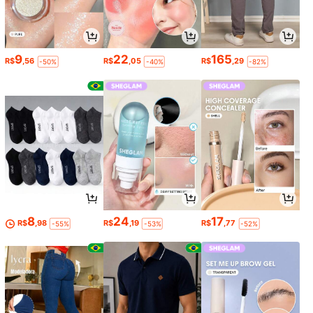
9
22
165
R$
,56
R$
,05
R$
,29
-50%
-40%
-82%
8
24
17
R$
,98
R$
,19
R$
,77
-55%
-53%
-52%