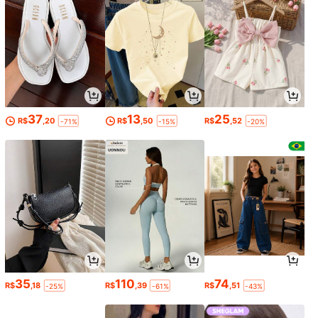
37
13
25
R$
,20
R$
,50
R$
,52
-71%
-15%
-20%
35
110
74
R$
,18
R$
,39
R$
,51
-25%
-61%
-43%