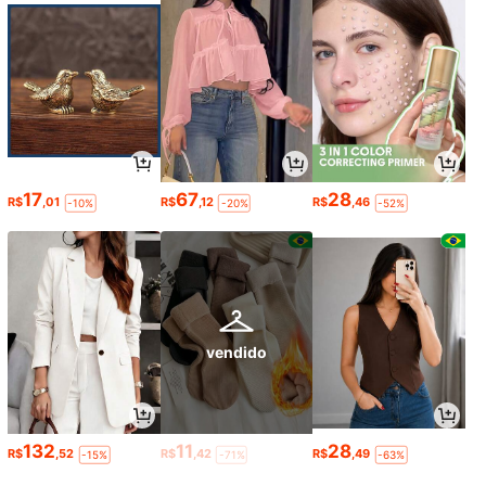
17
67
28
R$
,01
R$
,12
R$
,46
-10%
-20%
-52%
vendido
132
11
28
R$
,52
R$
,42
R$
,49
-15%
-71%
-63%