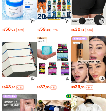
56
59
30
R$
,04
R$
,34
R$
,14
-93%
-67%
-36%
43
37
39
R$
,46
R$
,95
R$
,33
-25%
-5%
-54%