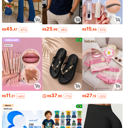
45
25
15
R$
,47
R$
,99
R$
,64
-67%
-48%
-51%
11
37
27
R$
,21
R$
,90
R$
,12
-44%
-71%
-20%