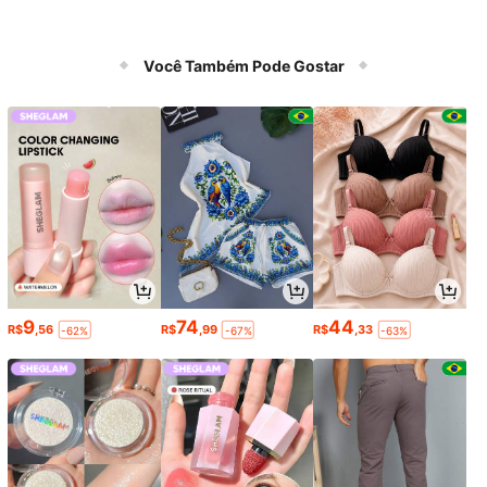
Você Também Pode Gostar
9
74
44
R$
,56
R$
,99
R$
,33
-62%
-67%
-63%