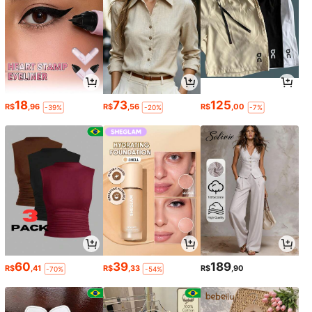
18
73
125
R$
,96
R$
,56
R$
,00
-39%
-20%
-7%
60
39
189
R$
,41
R$
,33
R$
,90
-70%
-54%