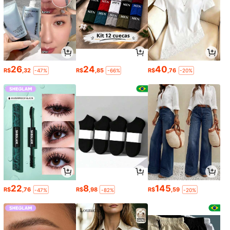
26
24
40
R$
,32
R$
,85
R$
,76
-47%
-66%
-20%
22
8
145
R$
,76
R$
,98
R$
,59
-47%
-82%
-20%