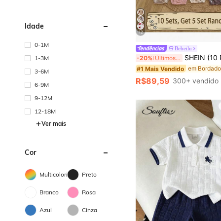
Idade
12
0-1M
Bebeilu
SHEIN (10 Peças Conjuntos, Receba 5 Conjuntos Aleatórios) Conjunto de Macacão de Manga Longa c
1-3M
-20%
Últimos 3 dias
#1 Mais Vendido
3-6M
R$89,59
300+ vendido
6-9M
9-12M
12-18M
Ver mais
Cor
Multicolorido
Preto
Branco
Rosa
Azul
Cinza