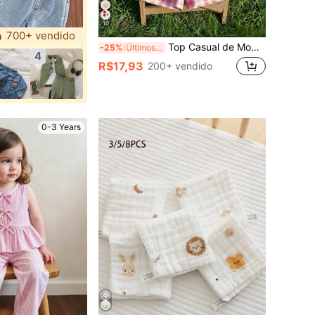
10
700+ vendido
Top Casual de Moda Infantil para Menina com Estampa de Desenho Animado, Manga Borboleta Fofa e Gola Redonda, Adequada para Primavera e Verão
-25%
Últimos 3 dias
4
R$17,93
200+ vendido
0-3 Years