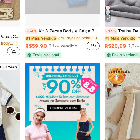
4
#1 Mais Vendido
Quase esgotado!
Kit 8 Peças Body e Calça Bebê Canelado Antialérgico Pagão 4 Body e 4 Calças 100% Algodão Longo Cores Sortidas
Toalha De Banho Bordado Bebê Capuz Ro
-54%
-34%
#1 Mais Vendido
#1 Mais Vendido
om Padrão Floral & Listrado Tricotado Fofo para Bebê Menina Outono
Quase esgotado!
Quase esgotado!
em Trajes de bebê recém-nascido
#1 Mais Vendido
#1 Mais Vendido
em Bordado Bodys para bebês meninas
R$59,90
R$20,99
2,1k+ vendido
2,2k+
Quase esgotado!
Envio Nacional
Envio Nacional
0-3 Years