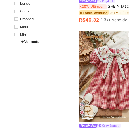
Pipplin
Longo
SHEIN Macacão Denim Casual Fofo de Urso para Bebê Menino 
-20%
Últimos 3 dias
Curto
#1 Mais Vendido
Cropped
R$46,32
1,3k+ vendido
Meio
Mini
Ver mais
5
Cozy Pixies
#1 Mais Vendido