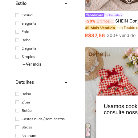
Estilo
13
Casual
Bebeilu
SHEIN Conjunto de 3 Peças Simples e Casual para Meninas Bebê
-20%
Últimos 3 dias
elegante
#1 Mais Vendido
Fofo
R$37,56
300+ vendido
Boho
Elegante
Simples
Ver mais
Detalhes
Bolso
Zíper
Usamos cookie
Botão
consulte nos
Costas nuas / sem costas
Strass
Nenhum