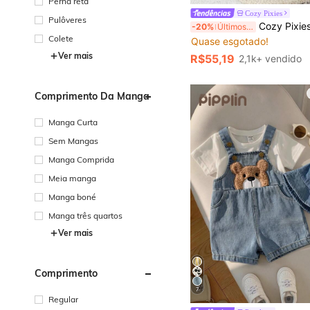
Perna reta
Cozy Pixies
#1 Mais Vendido
Pulôveres
Cozy Pixies Vestido Infantil Feminino com Estampa Flor
-20%
Últimos 3 dias
Quase esgotado!
Colete
#1 Mais Vendido
#1 Mais Vendido
Quase esgotado!
Quase esgotado!
Ver mais
R$55,19
2,1k+ vendido
#1 Mais Vendido
Quase esgotado!
Comprimento Da Manga
Manga Curta
Sem Mangas
Manga Comprida
Meia manga
Manga boné
Manga três quartos
Ver mais
Comprimento
7
Regular