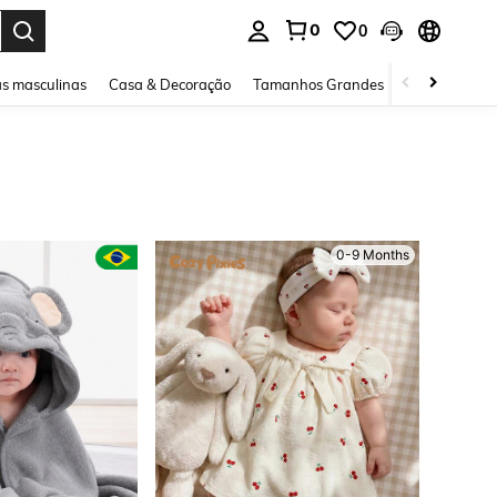
0
0
ar. Press Enter to select.
s masculinas
Casa & Decoração
Tamanhos Grandes
Joias e acessó
0-9 Months