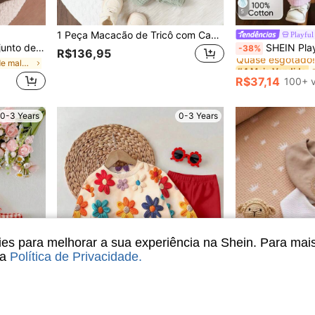
5
1 Peça Macacão de Tricô com Capuz de Cor Sólida para Recém-Nascidos, Macacão Macio & Confortável para Roupas de Inverno para Meninos
Playful
#4 Mais Vendido
, Top de Manga Curta, Adequado para o Verão
SHEIN Playful Pals 2 Peças Conjunto de Top Regata Listrada e Cal
-38%
R$136,95
Quase esgotado!
em Tecido de malha Blusas para bebês meninas
#4 Mais Vendido
#4 Mais Vendido
Quase esgotado!
Quase esgotado!
R$37,14
100+ 
#4 Mais Vendido
Quase esgotado!
0-3 Years
0-3 Years
s para melhorar a sua experiência na Shein. Para mai
sa
Política de Privacidade
.