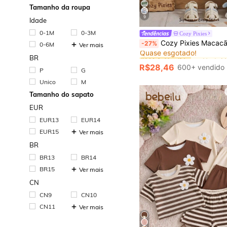
Tamanho da roupa
9
Idade
0-1M
0-3M
Cozy Pixies
#1 Mais Vendido
Cozy Pixies Macacão de Manga Curta com Gola Redonda, Tricotado Macio com Estampa de Din
-27%
0-6M
Ver mais
Quase esgotado!
#1 Mais Vendido
#1 Mais Vendido
BR
Quase esgotado!
Quase esgotado!
R$28,46
600+ vendido
P
G
#1 Mais Vendido
Quase esgotado!
Unico
M
Tamanho do sapato
EUR
EUR13
EUR14
EUR15
Ver mais
BR
BR13
BR14
BR15
Ver mais
CN
CN9
CN10
CN11
Ver mais