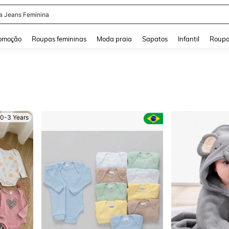
a
and down arrow keys to navigate search Buscas recentes and Pesquisar e Encontr
omoção
Roupas femininas
Moda praia
Sapatos
Infantil
Roupa
0-3 Years