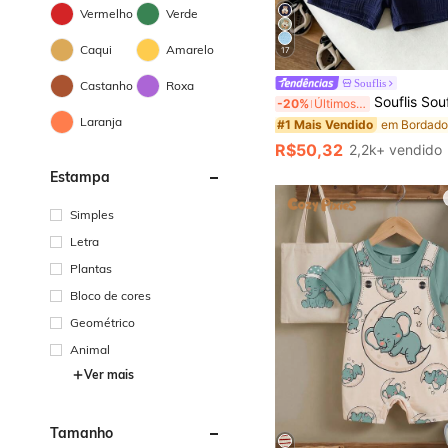
Vermelho
Verde
Caqui
Amarelo
17
#1 Mais Vendido
Souflis
Castanho
Roxa
Quase esgotado!
Souflis Souflis Conjunto de 2 Peças para Bebê Menino, Camisa Polo de Manga Curta com Gola
-20%
Últimos 3 dias
#1 Mais Vendido
#1 Mais Vendido
Laranja
Quase esgotado!
Quase esgotado!
#1 Mais Vendido
R$50,32
2,2k+ vendido
Quase esgotado!
Estampa
Simples
Letra
Plantas
Bloco de cores
Geométrico
Animal
Ver mais
Tamanho