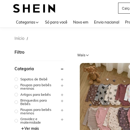
Bols
Use up 
Categorias
Só para você
Novo em
Envio nacional
Pr
Início
/
Filtro
Mais
Categoria
Sapatos de Bebê
Roupas para bebês
meninas
Artigos para bebês
Brinquedos para
Bebês
Roupas para bebês
meninos
Gravidez e
maternidade
Ver mais