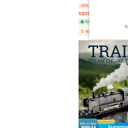
KIT AVIÃO + TREM BRINQUEDO INFANTIL GRANDE HIDROAVIÃO FLUTUA NA ÁGUA E LOCOMOTIVA EXP
-37%
R$59,90
Envio Nacional
C
2
outros vendedores
Economize