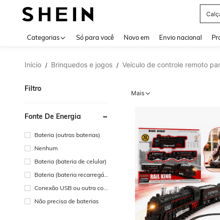
Calç
Use up 
Categorias
Só para você
Novo em
Envio nacional
Pr
Início
Brinquedos e jogos
Veículo de controle remoto pa
/
/
Filtro
Mais
Fonte De Energia
Bateria (outras baterias)
Nenhum
Bateria (bateria de celular)
Bateria (bateria recarregáv
el)
Conexão USB ou outra con
exão de energia CC
Não precisa de baterias