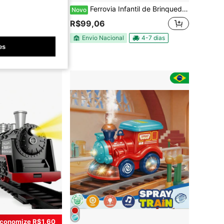
Ferrovia Infantil de Brinquedo Trem Elétrico com Som Luz Solta Fumaça 12 Trilhos
ys
Novo
 TrackMaster Trem Brinquedo Alimentado a Bateria, Construção em Liga de Zinco, Compatível com Outros Trens, Metal Fundido, Adequado para Pré-Escolares com 3+ Anos de Idade Roleplay
R$99,06
Envio Nacional
4-7 dias
es
dores
conomize R$1,60