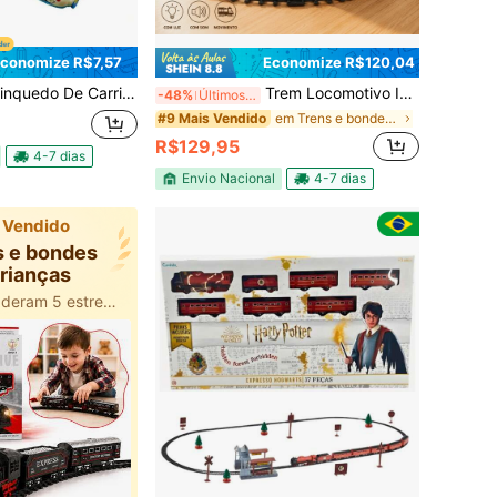
conomize R$7,57
Economize R$120,04
quedo De Carrinho Fricção De Animal
Trem Locomotivo Infantil Com Luz Trilhos E Vagões Brinquedo Criança Menino Menina Presente Trenzinho Vagão
-48%
Últimos 3 dias
em Trens e bondes para crianças
#9 Mais Vendido
R$129,95
4-7 dias
Envio Nacional
4-7 dias
 Vendido
s e bondes
crianças
100+ usuários deram 5 estrelas