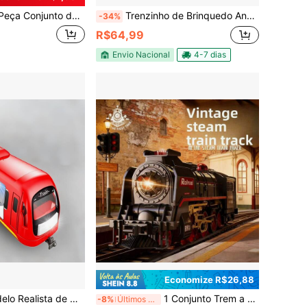
s de Trem Elétrico Vintage - Locomotiva a Vapor Clássica com Luzes e Sons, Cor Vermelha e Preta, Ideal para Brincadeiras Imaginativas, Brinquedo de Trem, Presente Perfeito para Feriados
Trenzinho de Brinquedo Anda Sozinho Solta Fumaça Com Luz E Som Locomotiva Expressa Divertido
-34%
R$64,99
Envio Nacional
4-7 dias
Economize R$26,88
em Trens e bondes para crianças
berturáveis, Deslizamento Inercial; Múltiplas Cores Disponíveis, Decoração de Mesa; Presente de Brinquedo para Crianças
1 Conjunto Trem a Vapor Retrô 80cm, Preto/Vermelho + Vagões, Interruptor Manual + Travas, Névoa/Luzes/Som, USB, Brinquedo Educativo para Meninos 6+ para Natal/Aniversário/Halloween
-8%
Últimos 3 dias
nte