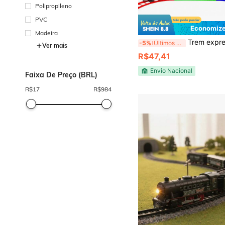
Polipropileno
PVC
Economize
Madeira
Trem expresso Ferrorama brinquedo
-5%
Últimos 3 dias
Ver mais
R$47,41
Envio Nacional
Faixa De Preço (BRL)
R$
17
R$
984