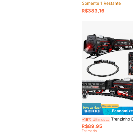
Somente 1 Restante
R$383,16
Economize
Trenzinho Elétrico Pilha Locomotiva Farol 3
-15%
Últimos 3 dias
R$89,95
Estimado