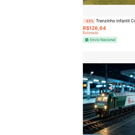
Trenzinho Infantil Com Trilhos E 5 Vagões Trem De Brinquedo Com Luz A Pilha Para Crianças Acima De 3 Anos Ferrorama Infantil Com Trilhos Montáveis Kit Trem Brinquedo Luz Locomotiva A Pilha 2AA Kit Trem In
-33%
R$126,64
Estimado
Envio Nacional