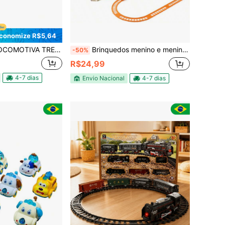
conomize R$5,64
OTIVA TREM CLÁSSICO COM 18 PEÇAS À PILHA
Brinquedos menino e menina Trenzinho infantil com luz e som trem pilha inclusa
-50%
R$24,99
4-7 dias
Envio Nacional
4-7 dias