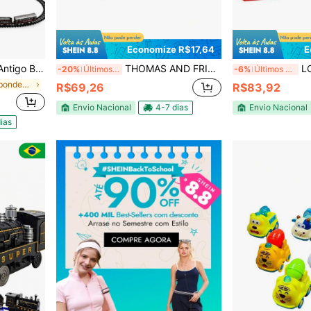
Economize R$17,64
E
 Trilhos Locomotiva e vagões
THOMAS AND FRIENDS LOCOMOTIVAS GRANDES DIECAST SORTIDOS
LOCOM
-20%
Últimos 3 dias
-6%
Últimos 3 dias
em Trens e bondes para crianças
R$69,26
R$83,92
Envio Nacional
4-7 dias
Envio Nacional
ias