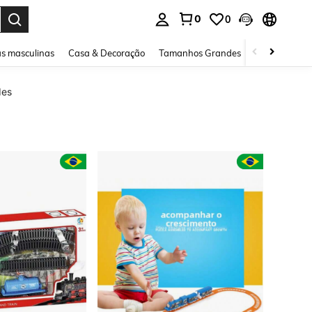
0
0
ar. Press Enter to select.
s masculinas
Casa & Decoração
Tamanhos Grandes
Joias e acessó
des