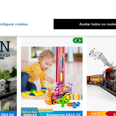
RESSO MARIA FUMAÇA MENINO MENINA
1 Peça Modelo de Trem de Alta Velocidade com Conexão Magnética, Feito de Liga Metálica, com Vagões de Conexão Magnética, Assistência por Inércia, Modelo de Trem de Alta Velocidade, Adequado para Brincadeiras de Crianças / Coleção de Entusiastas de Trens / Presente de Aniversário / Celebração de Feriados
JoyPlay To
-6%
Mattel Thomas & Friends
-7%
Últimos 3 dias
Somente 6 Restante
R$134,76
R$58,44
onfigurar cookies
Aceitar todos os cooki
1
outros vende
 R$9,69
Economize R$24,00
E