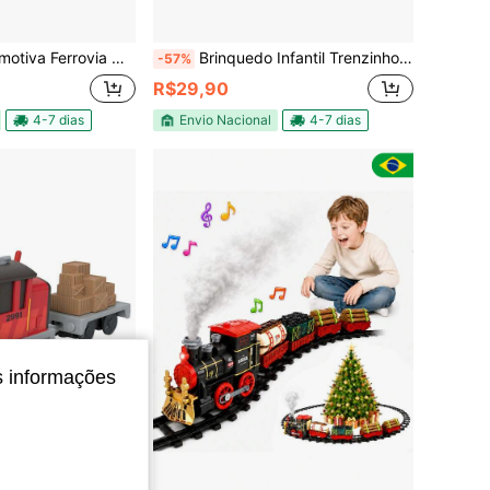
a Miniatura Com Luz Fácil De Montar
Brinquedo Infantil Trenzinho Locomotiva 3 Vagões Com Animais Elétrico Zoológico
-57%
R$29,90
4-7 dias
Envio Nacional
4-7 dias
s informações
conomize R$10,14