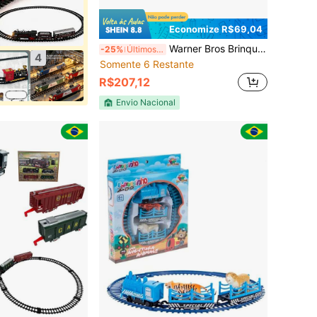
Economize R$69,04
Warner Bros Brinquedo Ferrovia Mágica do - Expresso de - 37 Peças - Candide 37002
-25%
Últimos 3 dias
4
Somente 6 Restante
R$207,12
Envio Nacional