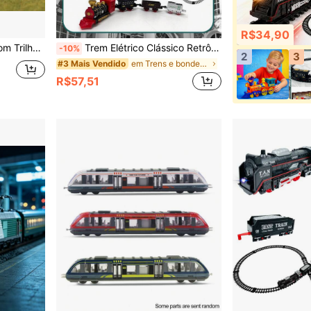
R$34,90
fantil Com Trilho Circular Brinquedo Educativo De Plástico Com Luz E Vagões
Trem Elétrico Clássico Retrô a Vapor, Conjunto de Trem Elétrico Ferroviário. Conjunto de Brinquedos Clássicos de Trem com Trilhos Ferroviários, Trens Elétricos com Função a Vapor.
-10%
2
3
em Trens e bondes para crianças
#3 Mais Vendido
R$57,51