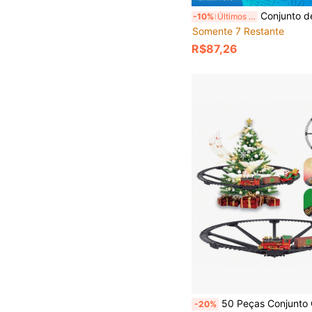
Conjunto de Trem Elétrico Infantil, Locomotiva a Vapor Vintage com Luzes, Som, Fumaça e Apito, Inclui Pista Completa e Vagões de Carga, 
-10%
Últimos 3 dias
Somente 7 Restante
R$87,26
50 Peças Conjunto Clássico de Trem de Natal - Conjunto de Enfeites Inclui Trem do Papai Noel, Trem Elétrico Clássico para Montar, Fumaça Realista, Efeitos Sonoros e Ilum
-20%