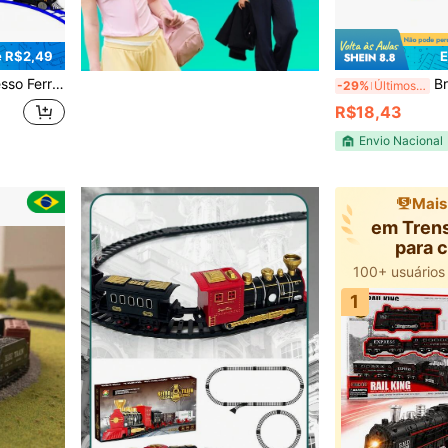
 R$2,49
E
 Locomotiva 138cm à pilha
Brin
-29%
Últimos 3 dias
R$18,43
Envio Nacional
Mais
em Tren
para 
1