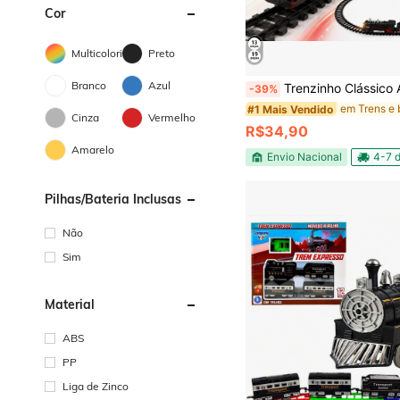
Cor
Multicolorido
Preto
Branco
Azul
Trenzinho Clássico Antigo Brinquedo Trem Ferrorama Grande Elétrico Luz
-39%
#1 Mais Vendido
Cinza
Vermelho
R$34,90
Amarelo
Envio Nacional
4-7 d
Pilhas/Bateria Inclusas
Não
Sim
Material
ABS
PP
Liga de Zinco