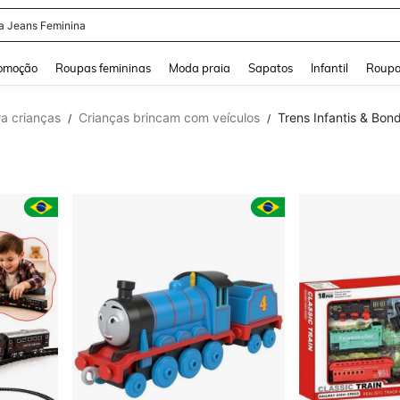
a Jeans Feminina
and down arrow keys to navigate search Buscas recentes and Pesquisar e Encontr
omoção
Roupas femininas
Moda praia
Sapatos
Infantil
Roupa
ra crianças
Crianças brincam com veículos
Trens Infantis & Bon
/
/