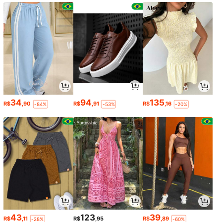
34
94
135
R$
,90
R$
,91
R$
,16
-84%
-53%
-20%
43
123
39
R$
,11
R$
,95
R$
,89
-28%
-60%