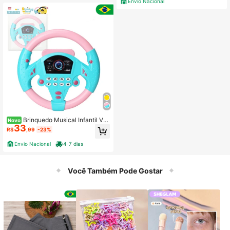
Envio Nacional
Brinquedo Musical Infantil Vol
Novo
33
ante Educativo Com Ventosas Sons
R$
,99
-23%
e Luzes
Envio Nacional
4-7 dias
Você Também Pode Gostar