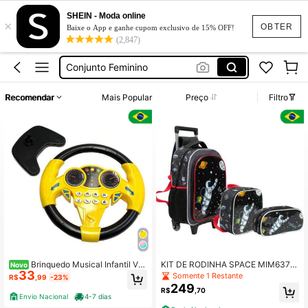
Calça Jeans Feminina
SHEIN - Moda online
×
Vestido Feminino
OBTER
Baixe o App e ganhe cupom exclusivo de 15% OFF!
(2,847)
Conjunto Feminino
Vestido De Festa Casamento
Vestido Longo
Recomendar
Mais Popular
Preço
Filtro
Calça Jeans Feminina
Vestido Feminino
Brinquedo Musical Infantil Vol
KIT DE RODINHA SPACE MIM6372
Novo
33
ante Educativo Com Ventosas Sons
-C YEPP
Somente 1 Restante
R$
,99
-23%
e Luzes
249
R$
,70
Envio Nacional
4-7 dias