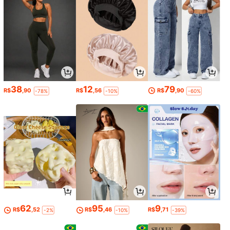
38
12
79
R$
,90
R$
,56
R$
,90
-78%
-10%
-60%
62
95
9
R$
,52
R$
,46
R$
,71
-2%
-10%
-39%