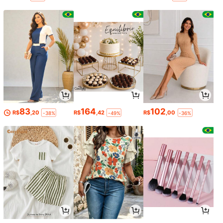
83
164
102
R$
,20
R$
,42
R$
,00
-38%
-49%
-36%