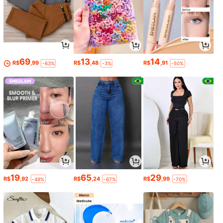
69
13
14
R$
,99
R$
,48
R$
,91
-63%
-3%
-50%
19
65
29
R$
,92
R$
,24
R$
,99
-49%
-67%
-70%