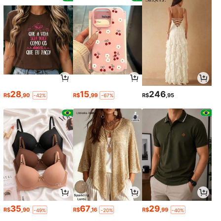
28
15
246
R$
,90
R$
,99
R$
,95
-42%
-67%
35
67
29
R$
,90
R$
,16
R$
,99
-49%
-20%
-40%