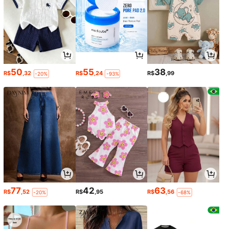
50
55
38
R$
,32
R$
,24
R$
,99
-20%
-93%
77
42
63
R$
,52
R$
,95
R$
,56
-20%
-68%