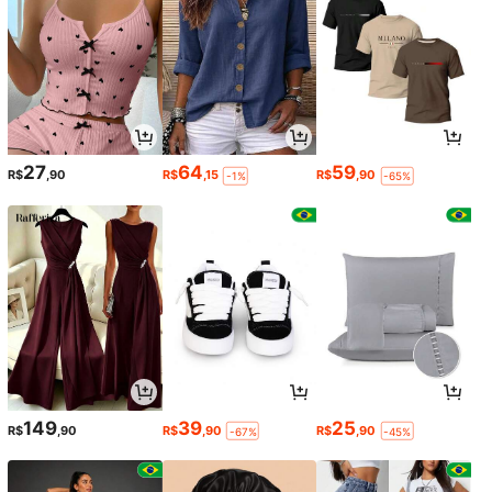
27
64
59
R$
,90
R$
,15
R$
,90
-1%
-65%
149
39
25
R$
,90
R$
,90
R$
,90
-67%
-45%