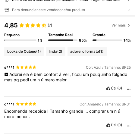
Para denunciar este vendedor e/ou produto
4,85
(7)
Ver mais
Pequeno
Tamanho Real
Grande
1%
85%
14%
Looks de Outono
(1)
linda
(2)
adorei o formato
(1)
s***1
Cor: Azul / Tamanho: BR25
Adorei
ela
é
bem
confort
á
vel
,
ficou
um
pouquinho
folgado
,
mas
pq
pedi
um
n
ú
mero
maior
Útil
(0)
c***1
Cor: Amarelo / Tamanho: BR31
Encomenda
recebida
!
Tamanho
grande
...
comprar
um
n
ú
mero
menor
.
Útil
(0)