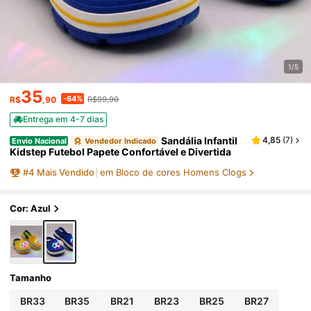
1/5
35
-64%
R$
,90
R$99,90
Entrega em 4-7 dias
Sandália Infantil
4,85
(
7
)
Envio Nacional
Vendedor Indicado
Kidstep Futebol Papete Confortável e Divertida
#
4
Mais Vendido
em Bloco de cores Homens Clogs
Cor: Azul
Tamanho
BR33
BR35
BR21
BR23
BR25
BR27