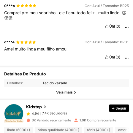
0***a
Cor: Azul / Tamanho: BR25
Comprei
pro
meu
sobrinho
.
ele
ficou
todo
feliz
.
muito
lindo
.👏
👏👏
Útil
(0)
c***4
Cor: Azul / Tamanho: BR31
Amei
muito
linda
meu
filho
amou
Útil
(0)
Detalhes Do Produto
7.4K Seguidores
4,94
Detalhes:
Tecido vazado
Veja mais
7.4K Seguidores
4,94
Kidstep
Seguir
7.4K Seguidores
4,94
6K Vendido recentemente
1.9K Compra recorrente
ado
Vendedor Indicado
linda (6000+)
ótima qualidade (4000+)
tênis (4000+)
amor (2
7.4K Seguidores
4,94