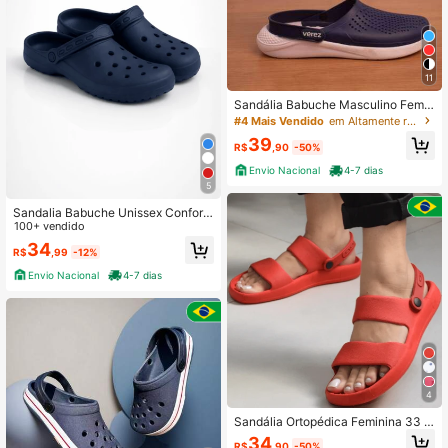
11
Sandália Babuche Masculino Femin
ino Unissex Confortavel Macio Dia
#4 Mais Vendido
em Altamente recomprado Crocs Masculino
a Dia Carnaval
39
R$
,90
-50%
Envio Nacional
4-7 dias
5
Sandalia Babuche Unissex Confort
avel de Macio
100+ vendido
34
R$
,99
-12%
Envio Nacional
4-7 dias
4
Sandália Ortopédica Feminina 33 A
o 44 Super macia e Leve Antiderra
34
R$
,90
-50%