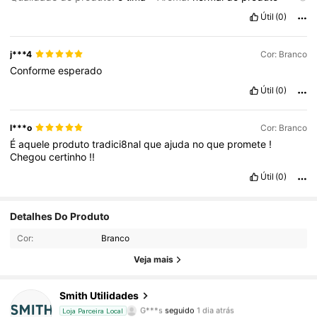
Embalagem e aparência:
ó
tima
Útil
(0)
j***4
Cor: Branco
Conforme
esperado
Útil
(0)
l***o
Cor: Branco
É
aquele
produto
tradici8nal
que
ajuda
no
que
promete
!
Chegou
certinho
!!
Útil
(0)
57 Seguidores
4,77
Detalhes Do Produto
Cor:
Branco
57 Seguidores
4,77
Veja mais
57 Seguidores
4,77
Smith Utilidades
G***s
seguido
1 dia atrás
Loja Parceira Local
57 Seguidores
4,77