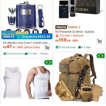
Eudora
Kit Presente (2 itens)- Eudora
Somente 1 Restante
Economize R$32,49
159
R$
,98
-20%
Kit Whisky Inox 5 em 1 Cantil com C
47
opos Funil Abridor – Presente Masc
R$
,41
-41%
Últimos 3 dias
Envio Nacional
4-7 dias
ulino Premium Aço Inoxidável
Envio Nacional
4-7 dias
Vendedor Indicado