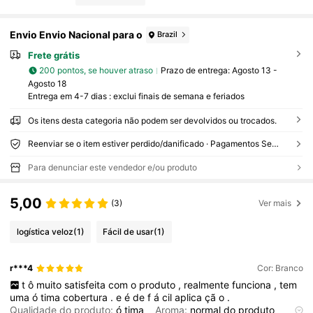
Envio Envio Nacional para o
Brazil
Frete grátis
200 pontos, se houver atraso
Prazo de entrega:
Agosto 13 -
Agosto 18
Entrega em 4-7 dias : exclui finais de semana e feriados
Os itens desta categoria não podem ser devolvidos ou trocados.
Reenviar se o item estiver perdido/danificado · Pagamentos Seguros · Proteção de privacidade
Para denunciar este vendedor e/ou produto
5,00
(3)
Ver mais
logística veloz
(1)
Fácil de usar
(1)
r***4
Cor: Branco
t
ô
muito
satisfeita
com
o
produto
,
realmente
funciona
,
tem
uma
ó
tima
cobertura
.
e
é
de
f
á
cil
aplica
çã
o
.
Qualidade do produto:
ó
tima
Aroma:
normal
do
produto