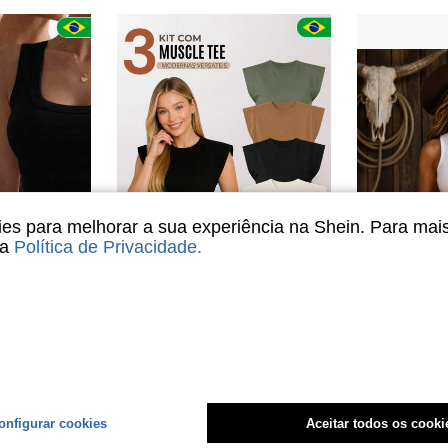
s para melhorar a sua experiência na Shein. Para mai
sa
Política de Privacidade
.
6
Femininas em Ribana Look Casual
Kit 3 Blusas Feminina Muscle Tee Moderna Casual 100% Algodão - F00
Regata feminina sem mangas em tricô com estampa de caveira
-27%
Últimos 2 dias
-6%
em Multicolorido T-Shirts Mulher
#1 Mais Vendido
R$33,90
endido
7
R$43,69
4-7 dias
Envio Nacio
8,2k+ vendido
Envio Nacional
4-7 dias
onfigurar cookies
Aceitar todos os cooki