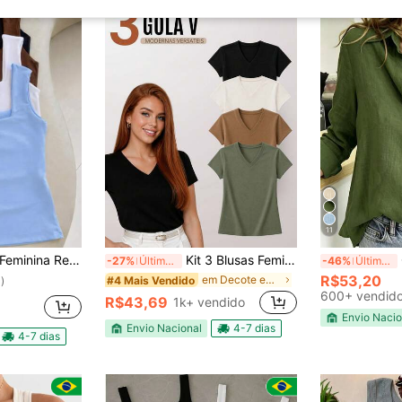
11
x Verão Basica Lisa Moda Elegante Tendencia Blogueira
Kit 3 Blusas Feminina Gola V Básica Casual 100% Algodão Premium - G00
-27%
Últimos 2 dias
-46%
Últimos 2 dias
R$53,20
em Decote em V Tops, blusas e camisetas femininas
#4 Mais Vendido
)
600+ vendid
R$43,69
1k+ vendido
Envio Nacio
Envio Nacional
4-7 dias
4-7 dias