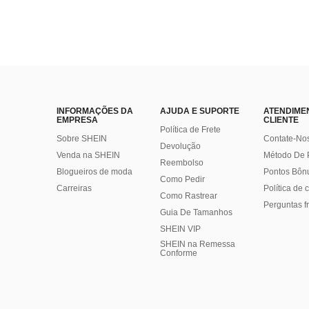
INFORMAÇÕES DA
AJUDA E SUPORTE
ATENDIME
EMPRESA
CLIENTE
Política de Frete
Sobre SHEIN
Contate-No
Devolução
Venda na SHEIN
Método De
Reembolso
Blogueiros de moda
Pontos Bôn
Como Pedir
Carreiras
Política de
Como Rastrear
Perguntas f
Guia De Tamanhos
SHEIN VIP
SHEIN na Remessa
Conforme