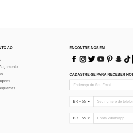
NTO AO
ENCONTRE-NOS EM
s
 Pagamento
us
CADASTRE-SE PARA RECEBER NOTÍ
 cupons
requentes
BR + 55
BR + 55