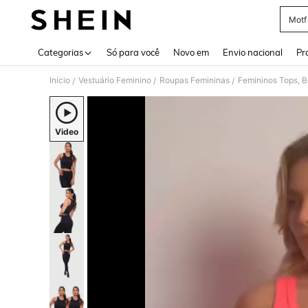
Motf
Use up 
Categorias
Só para você
Novo em
Envio nacional
Pr
Início
Vestuário Feminino
Roupas Femininas
Femininos Tops, B
/
/
/
Video