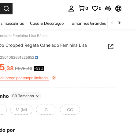
0
0
ar. Press Enter to select.
s masculinas
Casa & Decoração
Tamanhos Grandes
Joias e acessó
nelado Feminina Lisa Básica
Top Cropped Regata Canelado Feminina Lisa
z2501082661225652
5
,38
R$75,40
-53%
ICE AND AVAILABILITY
de preço por tempo limitado
nho
BR Tamanho
M (M)
G
GG
do por