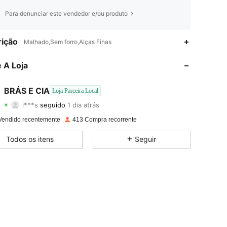
Para denunciar este vendedor e/ou produto
4,81
192
1.4K
ição
Malhado,Sem forro,Alças Finas
4,81
192
1.4K
 A Loja
4,81
192
1.4K
BRÁS E CIA
Loja Parceira Local
i***s
seguido
1 dia atrás
4,81
192
1.4K
Classificação
Itens
Seguidores
Vendido recentemente
413 Compra recorrente
4,81
192
1.4K
Todos os itens
Seguir
4,81
192
1.4K
4,81
192
1.4K
4,81
192
1.4K
4,81
192
1.4K