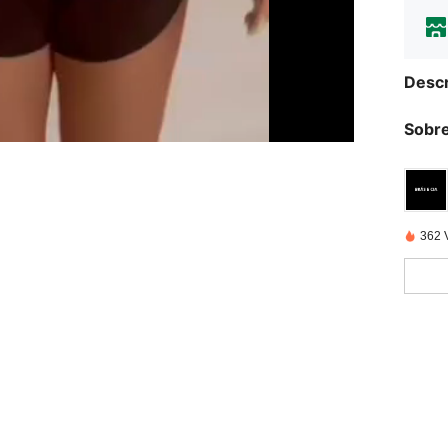
Descr
Sobre
362 