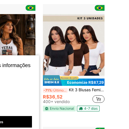
4,81
192
1.4K
s informações
Economize R$87,29
 de touro e bandeira do Texas, ideal para looks country e de cowgirl. Modelagem regular com elasticidade média.
Kit 3 Blusas Femininas Básicas Baby Look Blusinha Decote Quadrado Manga Curta Cropped Suplex Com Forro Modeladora Casual Versátil Blogueira
-71%
Últimos 3 dias
R$36,52
0+ vendido
400+ vendido
nal
4-7 dias
Envio Nacional
4-7 dias
es