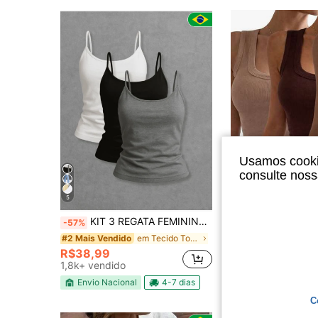
Usamos cookie
consulte nos
5
10
KIT 3 REGATA FEMININO DE ALCINHA FINA BLOGUEIRA
Kit 3 Regatas Caneladas Básicas 
-57%
-13%
em Tecido Tops Femininos
#2 Mais Vendido
R$52,37
900+ v
R$38,99
Envio Nacional
1,8k+ vendido
Envio Nacional
4-7 dias
C