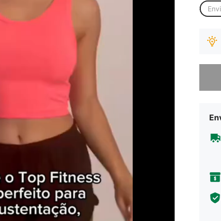
Env
Desculp
Env