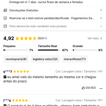
Entrega em 4-7 dias : exclui finais de semana e feriados
Devoluções Gratuitas
Reenviar se o item estiver perdido/danificado · Pagamentos Seguros · Proteção de privacidade
Para denunciar este vendedor e/ou produto
4,92
(500+)
Ver mais
Pequeno
Tamanho Real
Grande
7%
87%
6%
recompraria
(8)
logística veloz
(22)
maravilhoso
(71)
g***3
Cor: Lavagem clara / Tamanho: 14Y
eu
amei
veio
do
mesmo
tamanho
as
mesma
cor
e
chegou
antes
do
prazo
Útil
(63)
j***g
Cor: Lavagem clara / Tamanho: 10Y
O
produto
é
de
ó
tima
qualidade
,
chegou
bem
embalado
e