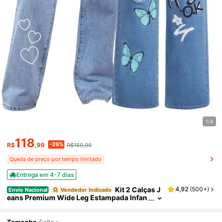
1/4
118
-26%
R$
,99
R$159,99
Queda de preço por tempo limitado
Entrega em 4-7 dias
Kit 2 Calças J
4,92
(
500+
)
Envio Nacional
Vendedor Indicado
eans Premium Wide Leg Estampada Infan
til e Juvenil Meninas.