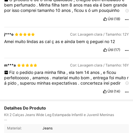
bem
perfumado
.
Minha
filha
tem
8
anos
mas
ela
é
bem
grande
por
isso
comprei
tamanho
10
anos
,
ficou
s
ó
um
pouquinho
maior
que
ela
,
j
á
quase
dando
certinho
.
Recomendo
a
compra
Útil
(18)
,
ó
tima
aquisi
çã
o
.
j***o
Cor: Lavagem clara / Tamanho: 12Y
Amei
muito
lindas
as
cal
ç
as
e
ainda
bem
q
peguei
no
12
Útil
(17)
m***a
Cor: Lavagem clara / Tamanho: 16Y
Fiz
o
pedido
para
minha
filha
,
ela
tem
14
anos
,
e
ficou
perfeitooooo
,
amamos
.
material
muito
bom
,
entrega
foi
muito
r
á
pido
,
superou
minhas
expectativas
.
concerteza
irei
pedir
mais
.
Útil
(14)
Detalhes Do Produto
Kit 2 Calças Jeans Wide Leg Estampada Infantil e Juvenil Meninas
Alguns modelos possuem rasgos (destroyed), ótimo caimento, costuras
bem acabadas e confortáveis, todos os modelos tem a barra feita.
Material:
Jeans
1K Seguidores
4,89