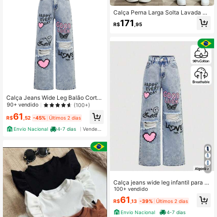
Calça Perna Larga Solta Lavada co
m Aplicação de Strass para Adolesc
171
R$
,95
ente, Calça Longa Casual, Versátil
para Uso Diário
Calça Jeans Wide Leg Balão Corte
reto Pantalona Infantil Juvenil meni
90+ vendido
(100+)
na
61
R$
,52
-45%
Últimos 2 dias
Envio Nacional
4-7 dias
Vendedor Indicado
19
Calça jeans wide leg infantil para a
dolescentes estilosas
100+ vendido
61
R$
,13
-39%
Últimos 2 dias
Envio Nacional
4-7 dias