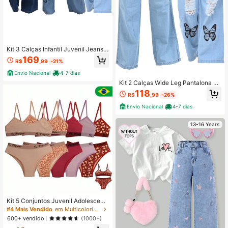
Kit 3 Calças Infantil Juvenil Jeans
Menina Wide Leg Pantalona
169
R$
,99
-21%
Envio Nacional
4-7 dias
Kit 2 Calças Wide Leg Pantalona Je
ans Infantil e Juvenil Meninas.
118
R$
,99
-26%
Envio Nacional
4-7 dias
13-16 Years
Kit 5 Conjuntos Juvenil Adolescent
e Misto Estampadas e Lisas cotton
#4 Mais Vendido
em Multicolorido Roupa íntima para adolescentes
Algodão 8% Calcinha e Sutia - Pep
600+ vendido
(1000+)
per Lingerie