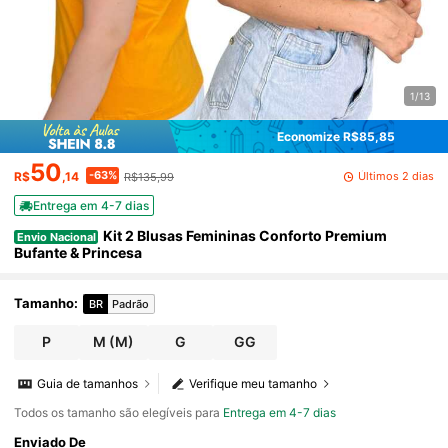
1/13
Economize R$85,85
50
-63%
Últimos 2 dias
R$
,14
R$135,99
Entrega em 4-7 dias
Kit 2 Blusas Femininas Conforto Premium
Envio Nacional
Bufante & Princesa
Tamanho
:
BR
Padrão
P
M
(M)
G
GG
Guia de tamanhos
Verifique meu tamanho
Todos os tamanho são elegíveis para
Entrega em 4-7 dias
Enviado De