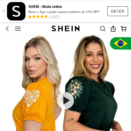
SHEIN - Moda online
×
OBTER
Baixe o App e ganhe cupom exclusivo de 15% OFF!
(2,847)