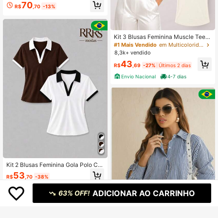
Sólido com Patchwork, Top de Man
70
R$
,70
-13%
ga Longa com Gola Redonda e Aca
bamento em Renda Bordada para B
oho, Uso Diário, Casa, Férias, Viage
m, Primavera, Verão e Outono
Kit 3 Blusas Feminina Muscle Tee
Moderna Casual 100% Algodão - F
#1 Mais Vendido
em Multicolorido T-Shirts Mulher
00
8,3k+ vendido
43
R$
,69
-27%
Últimos 2 dias
Envio Nacional
4-7 dias
Kit 2 Blusas Feminina Gola Polo Ca
nelada em Algodão Elegante Mang
53
R$
,70
-38%
a Curta Decote V Ajustada ao Corp
o
Envio Nacional
4-7 dias
ADICIONAR AO CARRINHO
63% OFF!