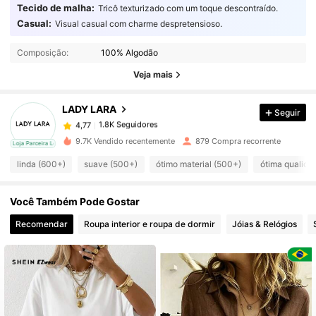
Tecido de malha:
Tricô texturizado com um toque descontraído.
Casual:
Visual casual com charme despretensioso.
1.8K Seguidores
4,77
Composição:
100% Algodão
1.8K Seguidores
Veja mais
4,77
LADY LARA
Seguir
1.8K Seguidores
4,77
s***n
pago
1 dia atrás
9.7K Vendido recentemente
879 Compra recorrente
cal
Loja Parceira Local
1.8K Seguidores
4,77
linda (600+)
suave (500+)
ótimo material (500+)
ótima qualida
Você Também Pode Gostar
1.8K Seguidores
4,77
Recomendar
Roupa interior e roupa de dormir
Jóias & Relógios
1.8K Seguidores
4,77
1.8K Seguidores
4,77