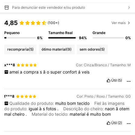
Para denunciar este vendedor e/ou produto
4,85
(100+)
Ver mais
Pequeno
Tamanho Real
Grande
6%
94%
0%
recompraria
(5)
ótimo material
(9)
sem odores
(5)
x***8
Cor: Cinza/Branco / Tamanho: M
amei
a
compra
s
ã
o
super
confort
á
veis
Útil
(5)
f***8
Cor: Preto / Roxo / Tamanho: GG
Qualidade do produto:
muito
bom
tecido
Fiel às imagens
do produto:
igual
à
s
fotos
.
Descrição do cheiro:
naon
ã
otem
mal
cheiro
.
Material do tecido:
material
é
muito
bom
Útil
(2)