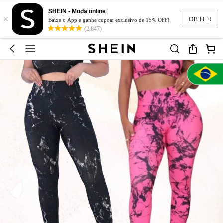
SHEIN - Moda online
×
OBTER
Baixe o App e ganhe cupom exclusivo de 15% OFF!
(2,847)