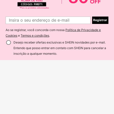
eslocamento Diário, Roupa de Fitne
ss, Encontro, Viagem Curta
Registrar
Ao se registrar, você concorda com nossa
Política de Privacidade e
Cookies
e
Termos e condições
.
7
Desejo receber ofertas exclusivas e SHEIN novidades por e-mail.
Kit 2 Calça Alfaiataria Feminina Co
Entendo que posso entrar em contato com SHEIN para cancelar a
m Cinto
#10 Mais Vendido
em novo Cuecas Femininas
ADICIONAR AO CARRINHO
14% OFF!
inscrição a qualquer momento.
200+ vendido
69
R$
,99
-63%
Envio Nacional
4-7 dias
AiiRZ
AiiRZ Calça Xadrez Perna Bal
Novo
ão com Cintura Elástica Perna Larg
75
R$
,33
-35%
a Palazzo Calça Casual Estilo Festi
val de Verão