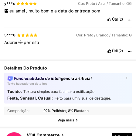
y***x
Cor: Preto / Azul / Tamanho: GG
eu
amei
,
muito
bom
e
a
data
do
entrega
bom
Útil
(2)
5***6
Cor: Preto / Branco / Tamanho: G
Adorei
🤩
perfeita
Útil
(2)
Detalhes Do Produto
Funcionalidade de inteligência artificial
Texto baseado em detalhes
Tecido:
Textura simples para facilitar a estilização.
Festa, Sensual, Casual:
Feito para um visual de destaque.
74 Seguidores
4,80
Composição:
92% Poliéster, 8% Elastano
74 Seguidores
4,80
Veja mais
74 Seguidores
4,80
VOA Commerce