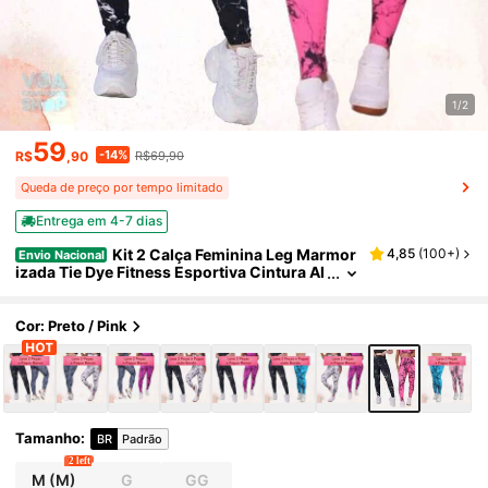
1/2
59
-14%
R$
,90
R$69,90
Queda de preço por tempo limitado
Entrega em 4-7 dias
Kit 2 Calça Feminina Leg Marmor
4,85
(
100+
)
Envio Nacional
izada Tie Dye Fitness Esportiva Cintura Al
ta Ajusta ao Corpo Perfeito
Cor: Preto / Pink
Tamanho
:
BR
Padrão
2 left
M
(M)
G
GG