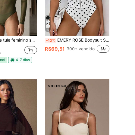
5
no segunda pele forte tendencia para 2026
EMERY ROSE Bodysuit Sexy Ajustado com Decote em V, Meio Zíper e Manga Gigot para Mulheres
-12%
R$69,51
300+ vendido
o
nal
4-7 dias