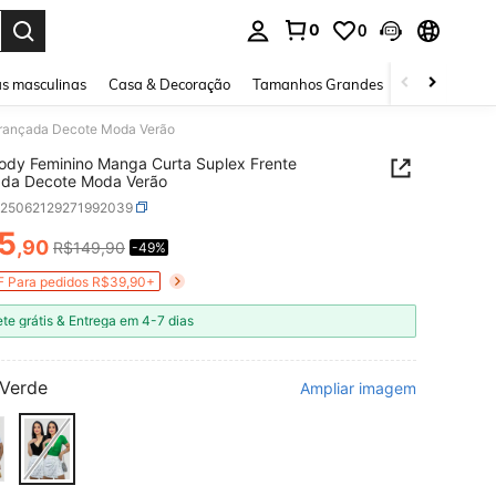
0
0
ar. Press Enter to select.
s masculinas
Casa & Decoração
Tamanhos Grandes
Joias e acessó
 Trançada Decote Moda Verão
Body Feminino Manga Curta Suplex Frente
ada Decote Moda Verão
z25062129271992039
5
,90
R$149,90
-49%
ICE AND AVAILABILITY
 Para pedidos R$39,90+
ete grátis & Entrega em 4-7 dias
Verde
Ampliar imagem