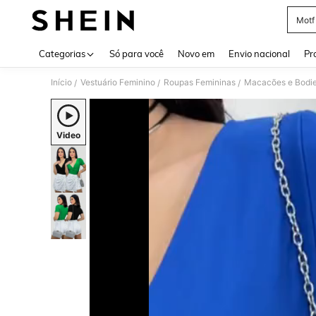
Motf
Use up 
Categorias
Só para você
Novo em
Envio nacional
Pr
Início
Vestuário Feminino
Roupas Femininas
Macacões e Bodie
/
/
/
Video