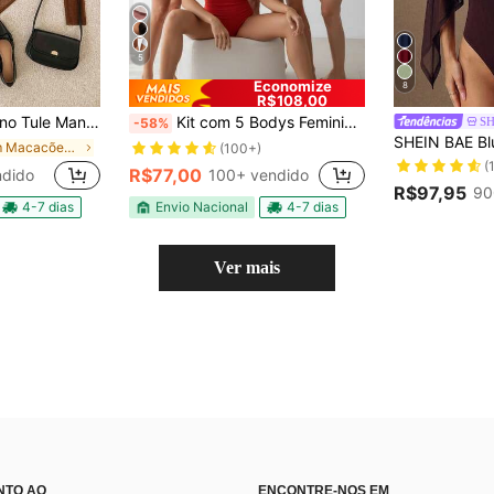
5
Economize
8
R$108,00
 Alta Moda Transparente Justo Elegante
Kit com 5 Bodys Femininos Básicos Manga Curta – Cores Neutras Justo – Básicos Essenciais Ajustados – Conforto e Caimento Perfeito Modelagem Justa e Confortável Ideal para Looks Casuais e Modernos Casual elegante Tecido Com contas Férias Diário Festa de aniversário viagem Despedida de solteira Esportes e Fitness
S
-58%
em Macacões Femininos
(100+)
(
R$77,00
ndido
100+ vendido
R$97,95
90
4-7 dias
Envio Nacional
4-7 dias
Ver mais
NTO AO
ENCONTRE-NOS EM