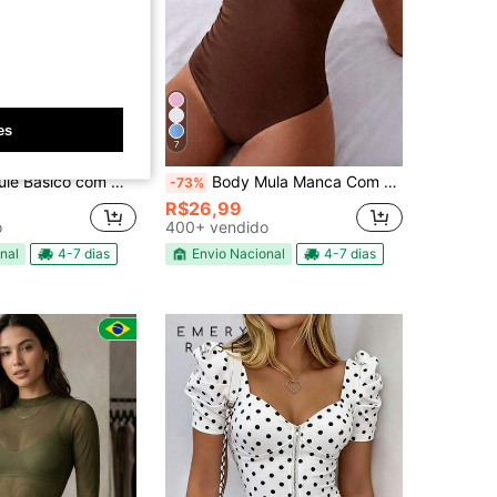
4,77
401
3K
es
7
om Manga Longa Moda Outono Inverno 2025
Body Mula Manca Com Fivela Verão 2026
-73%
R$26,99
o
400+ vendido
nal
4-7 dias
Envio Nacional
4-7 dias