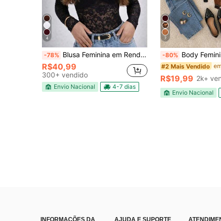
4
7
Blusa Feminina em Renda Elegante Manga Longa
Body Feminino Tule Manga Longa e Gola
-78%
-80%
R$40,99
#2 Mais Vendido
300+ vendido
R$19,99
2k+ ve
Envio Nacional
4-7 dias
Envio Nacional
INFORMAÇÕES DA
AJUDA E SUPORTE
ATENDIME