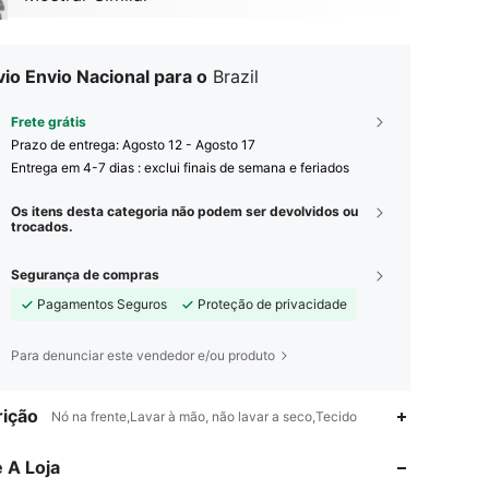
io Envio Nacional para o
Brazil
Frete grátis
Prazo de entrega:
Agosto 12 - Agosto 17
Entrega em 4-7 dias : exclui finais de semana e feriados
Os itens desta categoria não podem ser devolvidos ou
trocados.
Segurança de compras
Pagamentos Seguros
Proteção de privacidade
Para denunciar este vendedor e/ou produto
ição
Nó na frente,Lavar à mão, não lavar a seco,Tecido
4,77
401
3K
 A Loja
4,77
401
3K