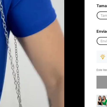
Tama
Tam
Envia
Env
Este it
Desculp