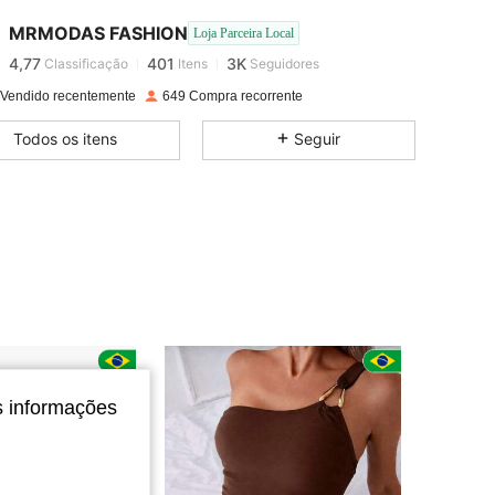
MRMODAS FASHION
Loja Parceira Local
4,77
401
3K
Classificação
Itens
Seguidores
 Vendido recentemente
649 Compra recorrente
4,77
401
3K
Todos os itens
Seguir
4,77
401
3K
4,77
401
3K
4,77
401
3K
4,77
401
3K
s informações
4,77
401
3K