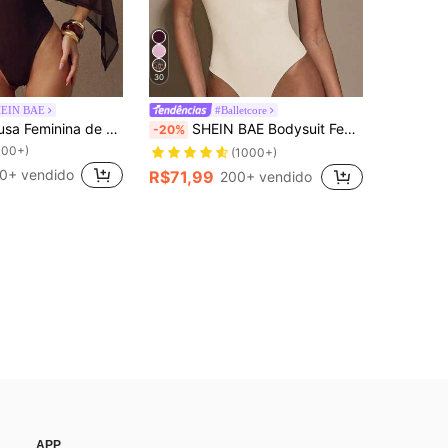
30
HEIN BAE
#Balletcore
SHEIN BAE Blusa Feminina de Ombro Oblíquo com Babados e Camadas de Chiffon, Blusa Elegante, Blusa de Moda Minimalista
SHEIN BAE Bodysuit Feminino Casual de Alça Fina em Cor Sólida, Verão
-20%
100+)
(1000+)
0+ vendido
R$71,99
200+ vendido
APP